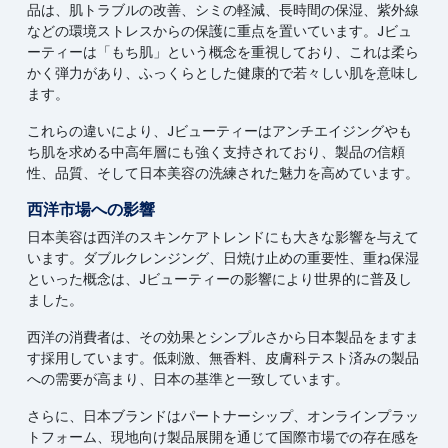
品は、肌トラブルの改善、シミの軽減、長時間の保湿、紫外線
などの環境ストレスからの保護に重点を置いています。Jビュ
ーティーは「もち肌」という概念を重視しており、これは柔ら
かく弾力があり、ふっくらとした健康的で若々しい肌を意味し
ます。
これらの違いにより、Jビューティーはアンチエイジングやも
ち肌を求める中高年層にも強く支持されており、製品の信頼
性、品質、そして日本美容の洗練された魅力を高めています。
西洋市場への影響
日本美容は西洋のスキンケアトレンドにも大きな影響を与えて
います。ダブルクレンジング、日焼け止めの重要性、重ね保湿
といった概念は、Jビューティーの影響により世界的に普及し
ました。
西洋の消費者は、その効果とシンプルさから日本製品をますま
す採用しています。低刺激、無香料、皮膚科テスト済みの製品
への需要が高まり、日本の基準と一致しています。
さらに、日本ブランドはパートナーシップ、オンラインプラッ
トフォーム、現地向け製品展開を通じて国際市場での存在感を