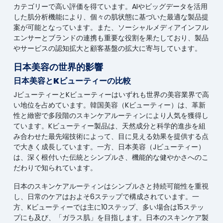
カテゴリーで高い評価を得ています。AIやビッグデータを活用
した肌分析機能により、個々の肌状態に基づいた最適な製品提
案が可能となっています。また、ソーシャルメディアインフル
エンサーとブランドの連携も重要な役割を果たしており、製品
やサービスの認知拡大と顧客基盤の拡大に寄与しています。
日本美容の世界的影響
日本美容とKビューティーの比較
JビューティーとKビューティーはいずれも世界の美容業界で高
い地位を占めています。韓国美容（Kビューティー）は、革新
性と緻密で多段階のスキンケアルーティンにより人気を獲得し
ています。Kビューティー製品は、天然成分と科学的進歩を組
み合わせた最先端技術によって、目に見える効果を提供する点
で大きく成長しています。一方、日本美容（Jビューティー）
は、深く根付いた伝統とシンプルさ、機能的な健やかさへのこ
だわりで知られています。
日本のスキンケアルーティンはシンプルさと持続可能性を重視
し、日常のケアはおよそ6ステップで構成されています。一
方、Kビューティーでは主に10ステップ、多い場合は15ステッ
プにも及び、「ガラス肌」を目指します。日本のスキンケア製