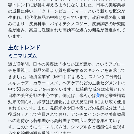
容トレンドに影響を与えるようになりました。日本の美容業界
の成長に伴い、「クリーンビューティー」という新たな概念が
生まれ、現代化粧品の中核となっています。政府主導の取り組
みにより、皮膚科学、バイオテクノロジー、皮膚試験の研究開
発が進み、高度に洗練された高効率な処方の開発が促進されて
います。
主なトレンド
ミニマリズム
過去10年間、日本の美容は「少ないほど豊か」というアプロー
チを重視し、製品の量より質を優先するスキンケアを追求して
きました。経済産業省（METI）によると、スキンケア分野は
スキンケア、カラーコスメ、ヘアケアなどの主要セグメントの
中で53％のシェアを占めています。伝統的な成分は依然として
日本の美容分野の中心です。例えば、米ぬかは
美
白と栄養補給
効果で知られ、緑茶は抗酸化および抗炎症作用により広く使用
されています。また、発酵米水や日本酒などの発酵成分は「主
役成分」として注目されており、アンチエイジングや美白効果
への期待から若年層から高齢層まで幅広い支持を集めていま
す。このようにミニマリズムは、シンプルさと機能性を重視す
る文化的価値観を反映しています。