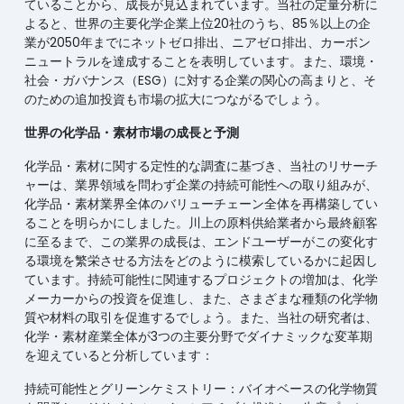
ていることから、成長が見込まれています。当社の定量分析に
よると、世界の主要化学企業上位20社のうち、85％以上の企
業が2050年までにネットゼロ排出、ニアゼロ排出、カーボン
ニュートラルを達成することを表明しています。また、環境・
社会・ガバナンス（ESG）に対する企業の関心の高まりと、そ
のための追加投資も市場の拡大につながるでしょう。
世界の化学品・素材市場の成長と予測
化学品・素材に関する定性的な調査に基づき、当社のリサーチ
ャーは、業界領域を問わず企業の持続可能性への取り組みが、
化学品・素材業界全体のバリューチェーン全体を再構築してい
ることを明らかにしました。川上の原料供給業者から最終顧客
に至るまで、この業界の成長は、エンドユーザーがこの変化す
る環境を繁栄させる方法をどのように模索しているかに起因し
ています。持続可能性に関連するプロジェクトの増加は、化学
メーカーからの投資を促進し、また、さまざまな種類の化学物
質や材料の取引を促進するでしょう。また、当社の研究者は、
化学・素材産業全体が3つの主要分野でダイナミックな変革期
を迎えていると分析しています：
持続可能性とグリーンケミストリー：バイオベースの化学物質