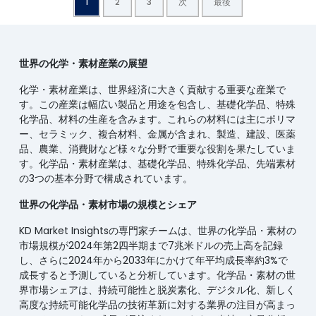
1
2
3
次
最後
世界の化学・素材産業の展望
化学・素材産業は、世界経済に大きく貢献する重要な産業で
す。この産業は幅広い製品と用途を包含し、基礎化学品、特殊
化学品、材料の生産を含みます。これらの材料には主にポリマ
ー、セラミック、複合材料、金属が含まれ、製造、建設、医薬
品、農業、消費財など様々な分野で重要な役割を果たしていま
す。化学品・素材産業は、基礎化学品、特殊化学品、先端素材
の3つの基本分野で構成されています。
世界の化学品・素材市場の規模とシェア
KD Market Insightsの専門家チームは、世界の化学品・素材の
市場規模が2024年第2四半期まで7兆米ドルの売上高を記録
し、さらに2024年から2033年にかけて年平均成長率約3%で
成長すると予測していると分析しています。化学品・素材の世
界市場シェアは、持続可能性と脱炭素化、デジタル化、新しく
高度な持続可能化学品の技術革新に対する業界の注目が高まっ