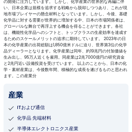
の開発に注力しています。 しかし、化学産業の世界的な再編に伴
い、日本企業は規模を追求する戦略から脱却しつつあり、これが現
地市場プレイヤーの懸念材料となっています。しかし、今後、基礎
化学品に対する需要が世界的に増加する中、日本の市場関係者は、
グローバルな舞台で再浮上する機会を得ることができます。各社
は、機能性化学品へのシフトと、トップクラスの生産効率を達成す
るためのスケールメリットの追求に期待しています。 2023年の日
本の化学産業の出荷総額は1,850億米ドルに迫り、世界第3位の化学
品ディーラーとなります。化学産業は同年、約19兆円の付加価値を
生み出し、95万人近くを雇用。同産業は2兆7000億円の研究資金
と2兆円近い設備投資を受けています。 以上のことから、日本の化
学・素材産業は、今後数年間、積極的な成長を遂げるものと思われ
ます。この産業分
産業
ITおよび通信
化学品 先端材料
半導体エレクトロニクス産業