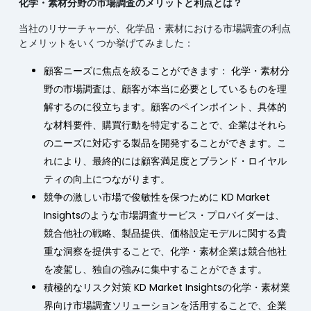
化学・素材分野の市場調査のメリットと利点とは？
当社のリサーチャーが、化学品・素材における市場調査の利点
とメリットをいくつか挙げてみました：
顧客ニーズに焦点を絞ることができます： 化学・素材分
野の市場調査は、顧客が本当に必要としているものを理
解するのに役立ちます。顧客のペインポイント、具体的
な材料要件、購買行動を特定することで、企業はそれら
のニーズに対応する製品を開発することができます。こ
れにより、最終的には顧客満足度とブランド・ロイヤル
ティの向上につながります。
競争の激しい市場で俊敏性を保つために KD Market
Insightsのような市場調査サービス・プロバイダーは、
競合他社の戦略、製品提供、価格設定モデルに関する貴
重な洞察を提供することで、化学・素材企業は競合他社
を凌駕し、独自の強みに集中することができます。
積極的なリスク対策 KD Market Insightsの化学・素材業
界向け市場調査ソリューションを活用することで、企業