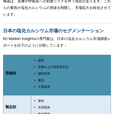
曝露は、皮膚や呼吸器への刺激リスクを伴う場合があります。これ
らの要因が塩化カルシウムの用途を制限し、市場拡大を鈍化させて
います。
日本の塩化カルシウム市場のセグメンテーション
KD Market Insightsの専門家は、日本の塩化カルシウム市場調査レ
ポートを以下のように分類しています：
融雪
防塵および道路安定化
用途別
掘削流体
建設
工業処理
液体
製品別
水和固体
無水固体