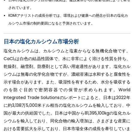
されています。
KDMIアナリストの成長分析では、環境および健康への懸念が日本の塩化カ
ルシウム市場の制約要因になると予測されています。
日本の塩化カルシウム市場分析
塩化カルシウムは、カルシウムと塩素からなる無機化合物です。
CaCl₂は白色の結晶性固体で、水に非常によく溶ける性質を持ち、
乾燥剤、融雪剤、防塵剤として高い用途適性があります。塩化カル
シウムは無毒の化学化合物ですが、濃縮溶液は水和すると腐食性を
示す場合があります。また、吸湿性を有するため、水分を吸収する
のを防ぐ目的で密閉容器での保管が求められます。World
Integrated Trade Solutionsのレポートによると、日本は2022年
に約3,138万5,000米ドル相当の塩化カルシウムを輸入しており、中
国が最大の供給国でした。日本は中国から81,395,100kgの塩化カル
シウムを輸入しており、同化合物の輸入増加は、さまざまな産業に
おける需要拡大を示しており、日本市場全体の成長を牽引していま