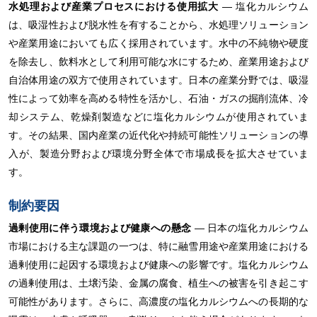
水処理および産業プロセスにおける使用拡大
― 塩化カルシウム
は、吸湿性および脱水性を有することから、水処理ソリューション
や産業用途においても広く採用されています。水中の不純物や硬度
を除去し、飲料水として利用可能な水にするため、産業用途および
自治体用途の双方で使用されています。日本の産業分野では、吸湿
性によって効率を高める特性を活かし、石油・ガスの掘削流体、冷
却システム、乾燥剤製造などに塩化カルシウムが使用されていま
す。その結果、国内産業の近代化や持続可能性ソリューションの導
入が、製造分野および環境分野全体で市場成長を拡大させていま
す。
制約要因
過剰使用に伴う環境および健康への懸念
― 日本の塩化カルシウム
市場における主な課題の一つは、特に融雪用途や産業用途における
過剰使用に起因する環境および健康への影響です。塩化カルシウム
の過剰使用は、土壌汚染、金属の腐食、植生への被害を引き起こす
可能性があります。さらに、高濃度の塩化カルシウムへの長期的な