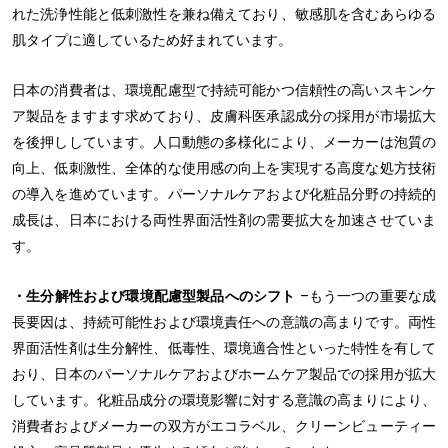
れた洗浄性能と低刺激性を兼ね備えており、敏感肌を含むあらゆる
肌タイプに適しているため好まれています。
日本の消費者は、環境配慮型で持続可能かつ信頼性の高いスキンケ
ア製品をますます求めており、皮膚科医承認成分の採用が市場拡大
を後押ししています。人口動態の多様化により、メーカーは泡質の
向上、低刺激性、全体的な使用感の向上を実現する高度な処方技術
の導入を進めています。パーソナルケアおよび化粧品分野の持続的
成長は、日本における両性界面活性剤の需要拡大を加速させていま
す。
・生分解性および環境配慮型製品へのシフト
–もう一つの重要な成
長要因は、持続可能性および環境責任への意識の高まりです。両性
界面活性剤は生分解性、低毒性、環境適合性といった特性を有して
おり、日本のパーソナルケアおよびホームケア製品での採用が拡大
しています。化粧品成分の環境影響に対する意識の高まりにより、
消費者およびメーカーの双方がエコラベル、クリーンビューティー