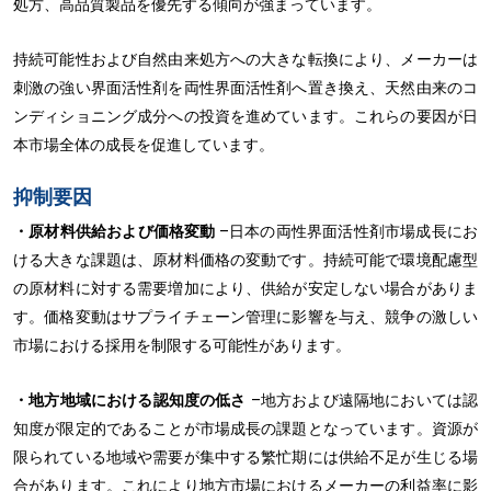
処方、高品質製品を優先する傾向が強まっています。
持続可能性および自然由来処方への大きな転換により、メーカーは
刺激の強い界面活性剤を両性界面活性剤へ置き換え、天然由来のコ
ンディショニング成分への投資を進めています。これらの要因が日
本市場全体の成長を促進しています。
抑制要因
・原材料供給および価格変動
–日本の両性界面活性剤市場成長にお
ける大きな課題は、原材料価格の変動です。持続可能で環境配慮型
の原材料に対する需要増加により、供給が安定しない場合がありま
す。価格変動はサプライチェーン管理に影響を与え、競争の激しい
市場における採用を制限する可能性があります。
・地方地域における認知度の低さ
–地方および遠隔地においては認
知度が限定的であることが市場成長の課題となっています。資源が
限られている地域や需要が集中する繁忙期には供給不足が生じる場
合があります。これにより地方市場におけるメーカーの利益率に影