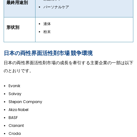
最終用途別
パーソナルケア
液体
形状別
粉末
日本の両性界面活性剤市場 競争環境
日本の両性界面活性剤市場の成長を牽引する主要企業の一部は以下
のとおりです。
Evonik
Solvay
Stepan Company
Akzo Nobel
BASF
Clariant
Croda