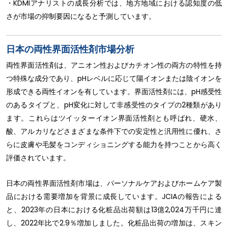
・KDMIアナリストの成長分析では、地方地域における認知度の低
さが市場の抑制要因になると予測しています。
日本の両性界面活性剤市場分析
両性界面活性剤は、アニオン性およびカチオン性の両方の特性を持
つ特殊な成分であり、pHレベルに応じて陽イオンまたは陰イオンを
形成できる両性イオンを有しています。界面活性剤には、pH感受性
のあるタイプと、pH変化に対して非感受性のタイプの2種類があり
ます。これらはツイッターイオン界面活性剤とも呼ばれ、硬水、
酸、アルカリなどさまざまな条件下での安定性と汎用性に優れ、さ
らに皮膚や毛髪をコンディショニングする能力を持つことから高く
評価されています。
日本の両性界面活性剤市場は、パーソナルケアおよびホームケア製
品における需要増加を背景に成長しています。JCIAの報告による
と、2023年の日本における化粧品出荷額は13億2,024万千円に達
し、2022年比で2.9％増加しました。化粧品出荷の増加は、スキン