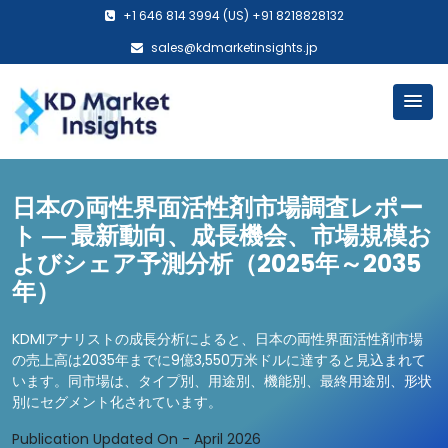
+1 646 814 3994 (US) +91 8218828132
sales@kdmarketinsights.jp
日本の両性界面活性剤市場調査レポー
ト ― 最新動向、成長機会、市場規模お
よびシェア予測分析（2025年～2035
年）
KDMIアナリストの成長分析によると、日本の両性界面活性剤市場
の売上高は2035年までに9億3,550万米ドルに達すると見込まれて
います。同市場は、タイプ別、用途別、機能別、最終用途別、形状
別にセグメント化されています。
Publication Updated On - April 2026