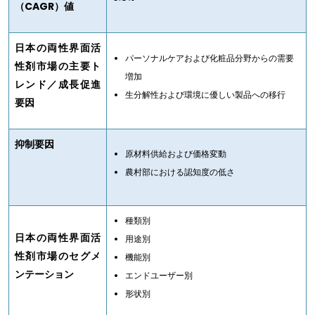
（CAGR）値
日本の両性界面活
パーソナルケアおよび化粧品分野からの需要
性剤市場の主要ト
増加
レンド／成長促進
生分解性および環境に優しい製品への移行
要因
抑制要因
原材料供給および価格変動
農村部における認知度の低さ
種類別
日本の両性界面活
用途別
性剤市場のセグメ
機能別
ンテーション
エンドユーザー別
形状別