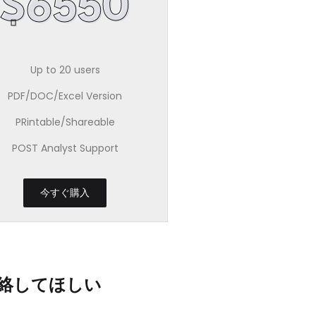
$6550
Up to 20 users
PDF/DOC/Excel Version
PRintable/Shareable
POST Analyst Support
今すぐ購入
絡してほしい