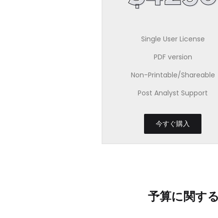
Single User License
PDF version
Non-Printable/Shareable
Post Analyst Support
今すぐ購入
予算に関す