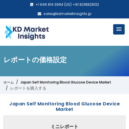
+1 646 814 3994 (US) +91 8218828132
sales@kdmarketinsights.jp
レポートの価格設定
ホーム
Japan Self Monitoring Blood Glucose Device Market
レポートを購入する
Japan Self Monitoring Blood Glucose Device
Market
ミニレポート