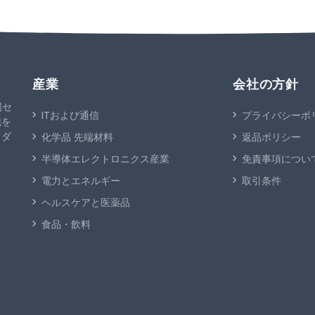
産業
会社の方針
場セ
ITおよび通信
プライバシーポ
識を
イダ
化学品 先端材料
返品ポリシー
半導体エレクトロニクス産業
免責事項につい
電力とエネルギー
取引条件
ヘルスケアと医薬品
食品・飲料