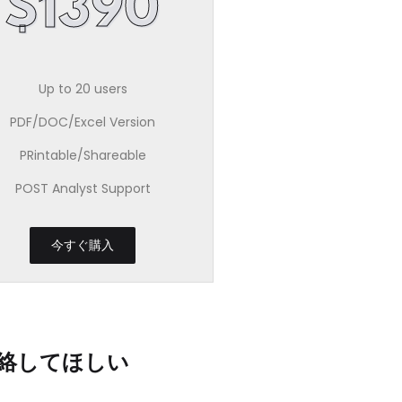
$1390
Up to 20 users
PDF/DOC/Excel Version
PRintable/Shareable
POST Analyst Support
今すぐ購入
絡してほしい