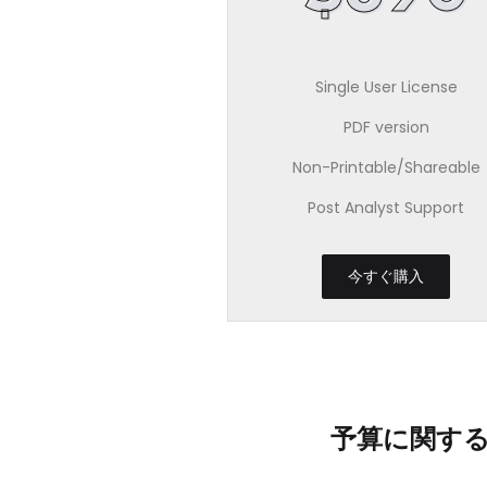
Single User License
PDF version
Non-Printable/Shareable
Post Analyst Support
今すぐ購入
予算に関す