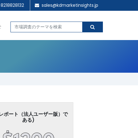
 8218828132
sales@kdmarketinsights.jp
せ
レポート（法人ユーザー版）で
ある)