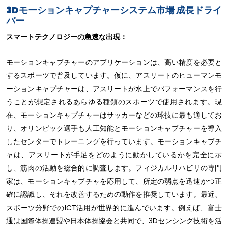
3Dモーションキャプチャーシステム市場 成長ドライ
バー
スマートテクノロジーの急速な出現：
モーションキャプチャーのアプリケーションは、高い精度を必要と
するスポーツで普及しています。仮に、アスリートのヒューマンモ
ーションキャプチャーは、アスリートが水上でパフォーマンスを行
うことが想定されるあらゆる種類のスポーツで使用されます。現
在、モーションキャプチャーはサッカーなどの球技に最も適してお
り、オリンピック選手も人工知能とモーションキャプチャーを導入
したセンターでトレーニングを行っています。モーションキャプチ
ャは、アスリートが手足をどのように動かしているかを完全に示
し、筋肉の活動を総合的に調査します。フィジカルリハビリの専門
家は、モーションキャプチャを応用して、所定の弱点を迅速かつ正
確に認識し、それを改善するための動作を推奨しています。最近、
スポーツ分野でのICT活用が世界的に進んでいます。例えば、富士
通は国際体操連盟や日本体操協会と共同で、3Dセンシング技術を活