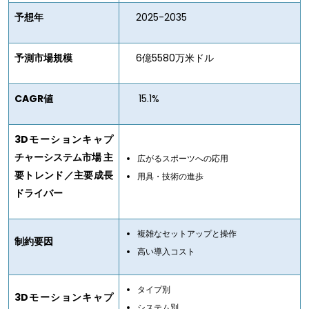
予想年
2025-2035
予測市場規模
6億5580万米ドル
CAGR値
15.1%
3D
モーションキャプ
チャーシステム市場 主
広がるスポーツへの応用
要トレンド／主要成長
用具・技術の進歩
ドライバー
複雑なセットアップと操作
制約要因
高い導入コスト
タイプ別
3D
モーションキャプ
システム別