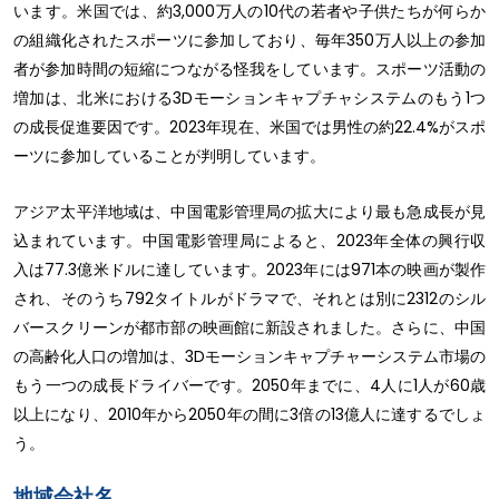
います。米国では、約3,000万人の10代の若者や子供たちが何らか
の組織化されたスポーツに参加しており、毎年350万人以上の参加
者が参加時間の短縮につながる怪我をしています。スポーツ活動の
増加は、北米における3Dモーションキャプチャシステムのもう1つ
の成長促進要因です。2023年現在、米国では男性の約22.4%がスポ
ーツに参加していることが判明しています。
アジア太平洋地域は、中国電影管理局の拡大により最も急成長が見
込まれています。中国電影管理局によると、2023年全体の興行収
入は77.3億米ドルに達しています。2023年には971本の映画が製作
され、そのうち792タイトルがドラマで、それとは別に2312のシル
バースクリーンが都市部の映画館に新設されました。さらに、中国
の高齢化人口の増加は、3Dモーションキャプチャーシステム市場の
もう一つの成長ドライバーです。2050年までに、4人に1人が60歳
以上になり、2010年から2050年の間に3倍の13億人に達するでしょ
う。
地域会社名