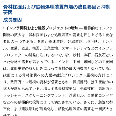
骨材採掘および鉱物処理装置市場の成長要因と抑制
要因
成長要因
•
インフラ開発および建設プロジェクトの増加
― 世界的なインフラ
開発の拡大は、骨材採掘および処理装置の需要を押し上げる主要な
要因の一つである。各国が高速道路、幹線道路、地下鉄、トンネ
ル、空港、鉄道、橋梁、工業団地、スマートシティなどのインフラ
プロジェクトの開発に注力する中で、砂、砂利、砕石、石灰石とい
った骨材の需要が高まっている。インド、中国、米国などの主要国
は、政府主導の取り組みによって骨材の最大消費国となっている。
政府による骨材消費への支援や建設プロジェクト重視の方針によ
り、数百万トン規模の資材が必要とされ、採掘部門には生産能力の
拡大が求められている。増大する骨材需要は、先進技術、高出力ク
ラッシャー、スクリー二ングプラント、浮選セル、自動化コンベヤ
などへの積極的な投資によって満たされている。さらに、急速な都
市化により建設活動が活発化し、鉱物処理装置の需要を一層拡大さ
せている。