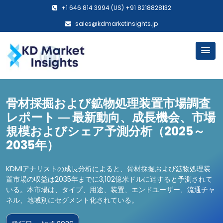
+1 646 814 3994 (US) +91 8218828132
sales@kdmarketinsights.jp
骨材採掘および鉱物処理装置市場調査
レポート ― 最新動向、成長機会、市場
規模およびシェア予測分析（2025～
2035年）
KDMIアナリストの成長分析によると、骨材採掘および鉱物処理装
置市場の収益は2035年までに3,102億米ドルに達すると予測されて
いる。本市場は、タイプ、用途、装置、エンドユーザー、流通チャ
ネル、地域別にセグメント化されている。