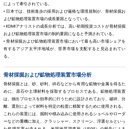
によって牽引されている。
• 日本では、技術進歩の採用および厳格な環境規制が、骨材採掘お
よび鉱物処理装置市場の成長要因となっている。
• KDMIアナリストの成長分析では、高い初期投資コストが骨材採掘
および鉱物処理装置市場の制約要因になると予測されている。
• 骨材採掘および鉱物処理装置市場において最も高い市場シェアを
有するアジア太平洋地域が、世界市場を支配すると見込まれてい
る。
骨材採掘および鉱物処理装置市場分析
骨材採掘とは、砂、砂利、砕石などから有用な鉱物や金属を得るた
めに、原石や土壌材料を採取するプロセスである。鉱物処理装置
は、抽出プロセスを効率的に行うために設計されており、破砕、分
離、選別によって材料を特定の粒度に精製するために使用される。
これらの装置には、掘削や積み込みに使用されるショベルやローダ
ーなどの重機に加え、クラッシャー、スクリーン、浮選セルといっ
た処理装置が含まれる。米国地質調査所（USGS）の報告による