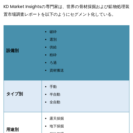
KD Market Insightsの専門家は、世界の骨材採掘および鉱物処理装
置市場調査レポートを以下のようにセグメント化している。
破砕
選別
供給
設備別
粉砕
ろ過
資材搬送
手動
タイプ別
半自動
全自動
露天採掘
地下採掘
用途別