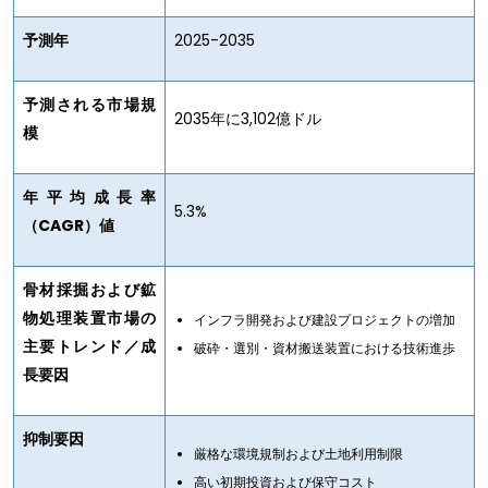
予測年
2025-2035
予測される市場規
2035年に3,102億ドル
模
年平均成長率
5.3%
（CAGR）値
骨材採掘および鉱
物処理装置市場の
インフラ開発および建設プロジェクトの増加
主要トレンド／成
破砕・選別・資材搬送装置における技術進歩
長要因
抑制要因
厳格な環境規制および土地利用制限
高い初期投資および保守コスト