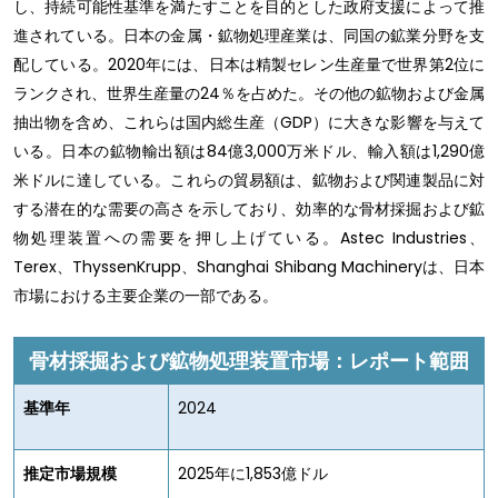
し、持続可能性基準を満たすことを目的とした政府支援によって推
進されている。日本の金属・鉱物処理産業は、同国の鉱業分野を支
配している。2020年には、日本は精製セレン生産量で世界第2位に
ランクされ、世界生産量の24％を占めた。その他の鉱物および金属
抽出物を含め、これらは国内総生産（GDP）に大きな影響を与えて
いる。日本の鉱物輸出額は84億3,000万米ドル、輸入額は1,290億
米ドルに達している。これらの貿易額は、鉱物および関連製品に対
する潜在的な需要の高さを示しており、効率的な骨材採掘および鉱
物処理装置への需要を押し上げている。Astec Industries、
Terex、ThyssenKrupp、Shanghai Shibang Machineryは、日本
市場における主要企業の一部である。
骨材採掘および鉱物処理装置市場：レポート範囲
基準年
2024
推定市場規模
2025年に1,853億ドル