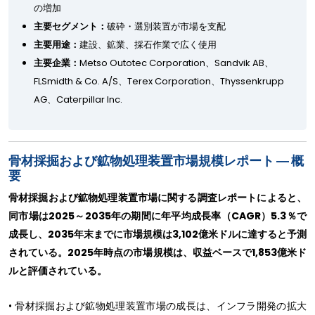
の増加
主要セグメント：
破砕・選別装置が市場を支配
主要用途：
建設、鉱業、採石作業で広く使用
主要企業：
Metso Outotec Corporation、Sandvik AB、
FLSmidth & Co. A/S、Terex Corporation、Thyssenkrupp
AG、Caterpillar Inc.
骨材採掘および鉱物処理装置市場規模レポート ― 概
要
骨材採掘および鉱物処理装置市場に関する調査レポートによると、
同市場は2025～2035年の期間に年平均成長率（CAGR）5.3％で
成長し、2035年末までに市場規模は3,102億米ドルに達すると予測
されている。2025年時点の市場規模は、収益ベースで1,853億米ド
ルと評価されている。
• 骨材採掘および鉱物処理装置市場の成長は、インフラ開発の拡大