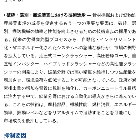
•
破砕・選別・搬送装置における技術進歩
― 骨材採掘および鉱物処
理装置市場の成長を促進するもう一つの重要な要因は、破砕、選
別、搬送機械の効率と性能を向上させるための技術進歩の採用であ
る。従来の労働集約型プロセスから、自動化・インテリジェント
化・省エネルギー化されたシステムへの急速な移行が、市場の裾野
を拡大している。油圧式コーンクラッシャー、高圧粉砕ロール、垂
直軸インパクター、ハイブリッドクラッシャーなどの高性能クラッ
シャーの開発により、鉱業分野では高い精度を維持しつつ生産量を
増加させ、環境負荷を低減することが可能となっている。政府が炭
素排出量の増加を背景に規制を強化し、カーボンニュートラル目標
に注力する中で、鉱業分野における自動化の導入がさらに進んでい
る。これらの技術は、摩耗部品、機械性能、燃料消費、エネルギー
効率、振動レベルなどをリアルタイムで追跡することを可能にし、
市場成長を後押ししている。
抑制要因