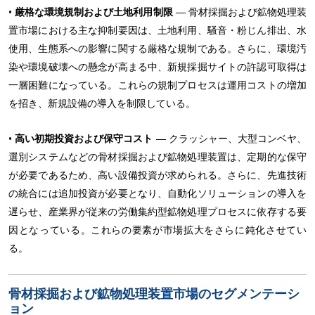
•
厳格な環境規制および土地利用制限
― 骨材採掘および鉱物処理装
置市場における主な抑制要因は、土地利用、騒音・粉じん排出、水
使用、生態系への影響に関する厳格な規制である。さらに、環境汚
染や環境破壊への懸念が高まる中、新規採掘サイトの許認可取得は
一層困難になっている。これらの規制プロセスは運用コストの増加
を招き、新規設備の導入を制限している。
•
高い初期投資および保守コスト
― クラッシャー、大型コンベヤ、
選別システムなどの骨材採掘および鉱物処理装置は、定期的な保守
が必要であるため、高い設備投資が求められる。さらに、先進技術
の統合には追加投資が必要となり、自動化ソリューションの導入を
遅らせ、産業界が従来の労働集約型鉱物処理プロセスに依存する要
因となっている。これらの要素が市場拡大をさらに鈍化させてい
る。
骨材採掘および鉱物処理装置市場のセグメンテーシ
ョン