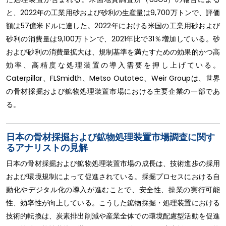
と、2022年の工業用砂および砂利の生産量は9,700万トンで、評価
額は57億米ドルに達した。2022年における米国の工業用砂および
砂利の消費量は9,100万トンで、2021年比で31％増加している。砂
および砂利の消費量拡大は、規制基準を満たすための効果的かつ高
効率、高精度な処理装置の導入需要を押し上げている。
Caterpillar、FLSmidth、Metso Outotec、Weir Groupは、世界
の骨材採掘および鉱物処理装置市場における主要企業の一部であ
る。
日本の骨材採掘および鉱物処理装置市場調査に関す
るアナリストの見解
日本の骨材採掘および鉱物処理装置市場の成長は、技術進歩の採用
および環境規制によって促進されている。採掘プロセスにおける自
動化やデジタル化の導入が進むことで、安全性、操業の実行可能
性、効率性が向上している。こうした鉱物採掘・処理装置における
技術的転換は、炭素排出削減や産業全体での環境配慮型活動を促進