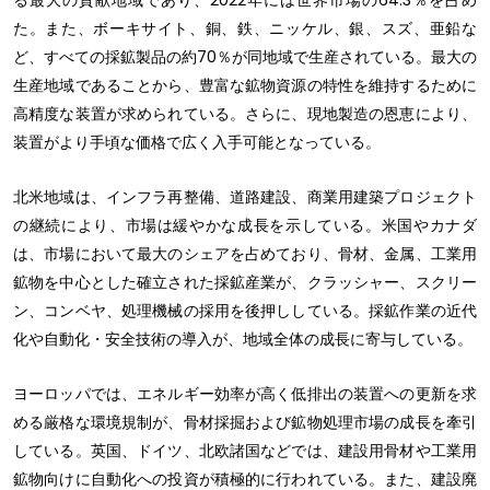
る最大の貢献地域であり、2022年には世界市場の64.3％を占め
た。また、ボーキサイト、銅、鉄、ニッケル、銀、スズ、亜鉛な
ど、すべての採鉱製品の約70％が同地域で生産されている。最大の
生産地域であることから、豊富な鉱物資源の特性を維持するために
高精度な装置が求められている。さらに、現地製造の恩恵により、
装置がより手頃な価格で広く入手可能となっている。
北米地域は、インフラ再整備、道路建設、商業用建築プロジェクト
の継続により、市場は緩やかな成長を示している。米国やカナダ
は、市場において最大のシェアを占めており、骨材、金属、工業用
鉱物を中心とした確立された採鉱産業が、クラッシャー、スクリー
ン、コンベヤ、処理機械の採用を後押ししている。採鉱作業の近代
化や自動化・安全技術の導入が、地域全体の成長に寄与している。
ヨーロッパでは、エネルギー効率が高く低排出の装置への更新を求
める厳格な環境規制が、骨材採掘および鉱物処理市場の成長を牽引
している。英国、ドイツ、北欧諸国などでは、建設用骨材や工業用
鉱物向けに自動化への投資が積極的に行われている。また、建設廃