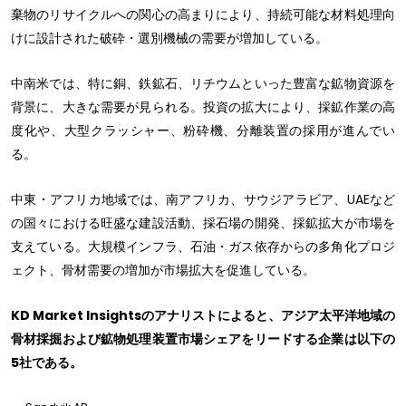
棄物のリサイクルへの関心の高まりにより、持続可能な材料処理向
けに設計された破砕・選別機械の需要が増加している。
中南米では、特に銅、鉄鉱石、リチウムといった豊富な鉱物資源を
背景に、大きな需要が見られる。投資の拡大により、採鉱作業の高
度化や、大型クラッシャー、粉砕機、分離装置の採用が進んでい
る。
中東・アフリカ地域では、南アフリカ、サウジアラビア、UAEなど
の国々における旺盛な建設活動、採石場の開発、採鉱拡大が市場を
支えている。大規模インフラ、石油・ガス依存からの多角化プロジ
ェクト、骨材需要の増加が市場拡大を促進している。
KD Market Insightsのアナリストによると、アジア太平洋地域の
骨材採掘および鉱物処理装置市場シェアをリードする企業は以下の
5社である。