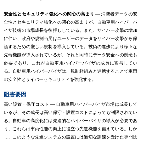
安全性とセキュリティ強化への関心の高まり
― 消費者データの安
全性とセキュリティ強化への関心の高まりが、自動車用ハイパーバ
イザ技術の市場成長を後押ししている。また、サイバー攻撃の増加
に伴い、政府や規制当局はユーザーのデータをサイバー攻撃から保
護するための厳しい規制を導入している。技術の進歩により様々な
先端機能が導入されているが、それと同時にデータ安全への懸念も
必要であり、これが自動車用ハイパーバイザの成長に寄与してい
る。自動車用ハイパーバイザは、規制枠組みと連携することで車両
の安全性とサイバーセキュリティを強化する。
阻害要因
高い設置・保守コスト ― 自動車用ハイパーバイザ市場は成長して
いるが、その成長は高い保守・設置コストによっても制限されてい
る。自動車の高度化には先進的なハイパーバイザの導入が必要であ
り、これらは車両性能の向上に役立つ先進機能を備えている。しか
し、このような先進システムの設置には適切な訓練を受けた専門技