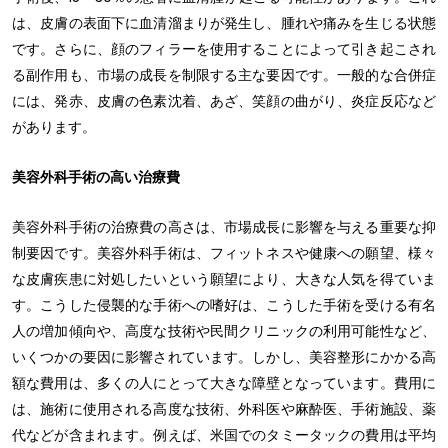
は、皮膚の表面下に血清溜まりが発生し、腫れや痛みを生じる状態
です。さらに、顔のフィラーを使用することによって引き起こされ
る副作用も、市場の成長を制限する主な要因です。一般的な合併症
には、発赤、皮膚の色素沈着、あざ、笑顔の曲がり、炎症反応など
があります。
美容外科手術の高い治療費
美容外科手術の治療費の高さは、市場成長に影響を与える重要な抑
制要因です。美容外科手術は、フィットネスや健康への願望、様々
な皮膚疾患に対処したいという願望により、大きな人気を得ていま
す。こうした侵襲的な手術への嗜好は、こうした手術を受ける有名
人の増加傾向や、高度な技術や民間クリニックの利用可能性など、
いくつかの要因に影響されています。しかし、美容整形にかかる高
額な費用は、多くの人にとって大きな障壁となっています。費用に
は、施術に使用される高度な技術、外科医や麻酔医、手術施設、薬
代などが含まれます。例えば、米国でのタミータックの費用は平均