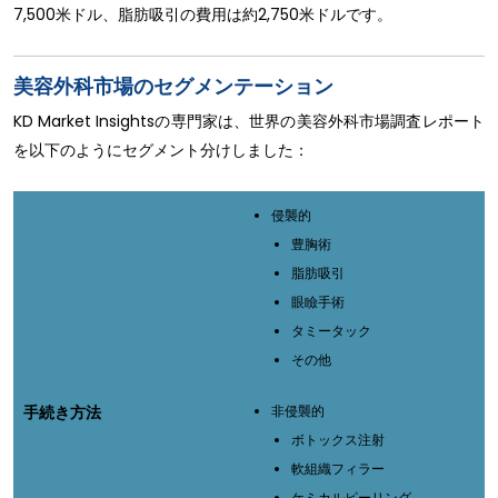
7,500米ドル、脂肪吸引の費用は約2,750米ドルです。
美容外科市場のセグメンテーション
KD Market Insightsの専門家は、世界の美容外科市場調査レポート
を以下のようにセグメント分けしました：
侵襲的
豊胸術
脂肪吸引
眼瞼手術
タミータック
その他
手続き方法
非侵襲的
ボトックス注射
軟組織フィラー
ケミカルピーリング