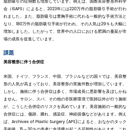
脂肪吸引の症例数も増加しています。例えば、国際美容整形外科学
会（ISAPS）によると、2023年には220万件の脂肪吸引手術が行わ
れました。また、脂肪吸引は豊胸手術に代わる一般的な手術方法と
なり、180万件の脂肪吸引手術が行われ、その人気は29％も大幅に
増加しました。したがって、世界中の人口における肥満の蔓延が市
場の成長を促進しています。
課題
美容整形に伴う合併症
米国、ドイツ、フランス、中国、ブラジルなどの国々では、美容整
形の人気が高まっており、美容整形の実施件数が増加しています。
しかし、施術に伴う合併症は多く、市場成長に悪影響を及ぼしかね
ません。サロン、スパ、その他の非医療環境で医師以外が行う施術
が、こうした合併症のリスクを高めています。美容施術の一般的な
合併症には、傷跡、腫れ、感染症、神経損傷などがあります。例え
ば、Archives of Plastic Surgery (APS)によると、おなかのタック
手術後、15～30％の患者に血清腫が起こる可能性があります。これ