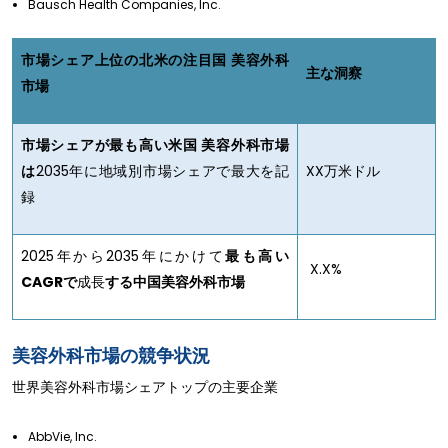
Bausch Health Companies, Inc.
市場シェア上位の北米の注目国 美容外科
主な洞察
市場
市場シェアが最も高い米国 美容外科市場
は
2035年に地域別市場シェアで最大を記
XX万米ドル
録
2025年から2035年にかけて
最も高い
X.X%
CAGRで
成長
する中国美容外科市場
美容外科市場の競争状況
世界美容外科市場シェアトップの主要企業
AbbVie, Inc.