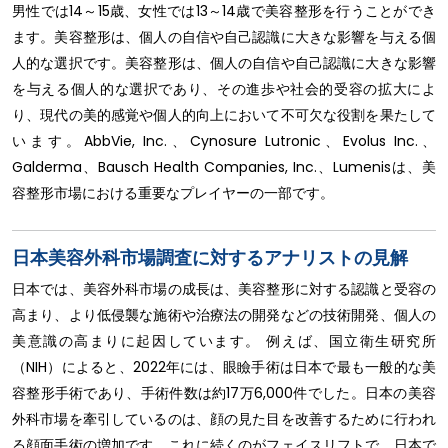
男性では14～15歳、女性では13～14歳で美容整形を行うことができ
ます。美容整形は、個人の自信や自己認識に大きな影響を与える個
人的な選択です。美容整形は、個人の自信や自己認識に大きな影響
を与える個人的な選択であり、その進歩や社会的受容の拡大によ
り、現代の美的感覚や個人的向上において不可欠な役割を果たして
います。AbbVie, Inc.、Cynosure Lutronic、Evolus Inc.、
Galderma、Bausch Health Companies, Inc.、Lumenisは、美
容整形市場における重要なプレイヤーの一部です。
日本美容外科市場調査に対するアナリストの見解
日本では、美容外科市場の成長は、美容整形に対する認識と受容の
高まり、より低侵襲な施術や治療法の開発などの技術開発、個人の
美意識の高まりに起因しています。 例えば、国立衛生研究所
（NIH）によると、2022年には、眼瞼手術は日本で最も一般的な美
容整形手術であり、手術件数は約17万6,000件でした。日本の美容
外科市場を牽引しているのは、顔の見た目を改善するために行われ
る顔面手術の増加です。これに続くのがフェイスリフトで、日本で