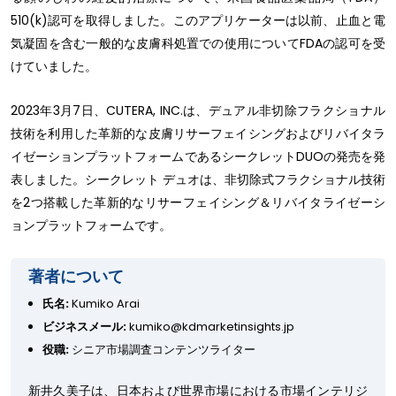
510(k)認可を取得しました。このアプリケーターは以前、止血と電
気凝固を含む一般的な皮膚科処置での使用についてFDAの認可を受
けていました。
2023年3月7日、CUTERA, INC.は、デュアル非切除フラクショナル
技術を利用した革新的な皮膚リサーフェイシングおよびリバイタラ
イゼーションプラットフォームであるシークレットDUOの発売を発
表しました。シークレット デュオは、非切除式フラクショナル技術
を2つ搭載した革新的なリサーフェイシング＆リバイタライゼーシ
ョンプラットフォームです。
著者について
氏名:
Kumiko Arai
ビジネスメール:
kumiko@kdmarketinsights.jp
役職:
シニア市場調査コンテンツライター
新井久美子は、日本および世界市場における市場インテリジ