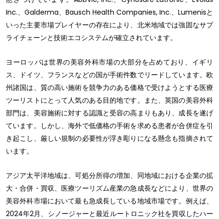
Inc.、Galderma、Bausch Health Companies, Inc.、Lumenisと
いった主要市場プレイヤーの存在により、北米地域では強固なサプ
ライチェーンと技術エコシステムが確立されています。
ヨーロッパは世界の美容外科市場の大部分を占めており、イギリ
ス、ドイツ、フランスなどの国が手術件数でリードしています。欧
州諸国は、質の高い施術を競争力のある価格で受けようとする医療
ツーリストにとって人気のある目的地です。また、英国の美容外科
部門は、美容施術に対する認識と受容の高まりもあり、成長を遂げ
ています。しかし、海外で低価格の手術を求める患者が合併症を引
き起こし、厳しい規制の必要性が浮き彫りになる懸念も指摘されて
います。
アジア太平洋地域は、可処分所得の増加、同地域における企業の拡
大・合併・買収、医療ツーリズム産業の急成長などにより、世界の
美容外科市場において最も急成長している地域市場です。例えば、
2024年2月、シノージャーと最近ルートロニック社を買収したハー