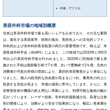
中東・アフリカ
美容外科市場の地域別概要
北米は美容外科市場で最も高いシェアを占めており、その主な要因
は、進化する美容基準、技術の進歩、美的向上への文化的シフト、
外科的および非外科的美容処置の両方の需要増加です。例えば、米
国形成外科学会（ASAPS）によると、この地域では2023年に610万
件以上の美容外科手術が行われました。2023年に同地域で最も実
施された手術は脂肪吸引術で7％増、次いで豊胸術で2％増。北米の
消費者の可処分所得の増加により、選択的美容整形がより身近にな
りました。個人の経済的な自由度が高まるにつれ、審美性の向上に
投資する意欲が高まり、市場の成長に寄与しています。さらに、美
容整形技術や機器の絶え間ない革新により、利用可能な施術の幅が
広がっています。レーザー技術、非外科的脂肪減少法、高度な注射
剤の開発により、治療がより安全で効果的になり、幅広い患者層を
惹きつけています。AbbVie, Inc.、Cynosure Lutronic、Evolus