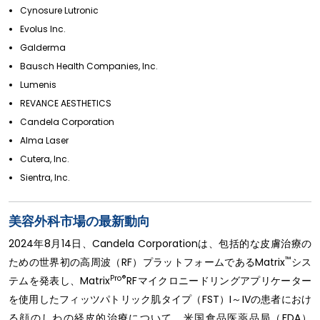
Cynosure Lutronic
Evolus Inc.
Galderma
Bausch Health Companies, Inc.
Lumenis
REVANCE AESTHETICS
Candela Corporation
Alma Laser
Cutera, Inc.
Sientra, Inc.
美容外科市場の最新動向
2024年8月14日、Candela Corporationは、包括的な皮膚治療の
™
ための世界初の高周波（RF）プラットフォームであるMatrix
シス
Pro®
テムを発表し、Matrix
RFマイクロニードリングアプリケーター
を使用したフィッツパトリック肌タイプ（FST）I～IVの患者におけ
る顔のしわの経皮的治療について、米国食品医薬品局（FDA）