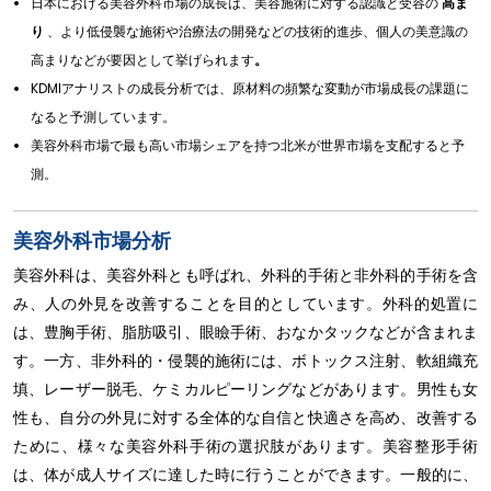
日本における美容外科市場の成長は、美容施術に対する認識と受容の
高ま
り
、より低侵襲な施術や治療法の開発などの技術的進歩、個人の美意識の
高まりなどが要因として挙げられます
。
KDMIアナリストの成長分析では、原材料の頻繁な変動が市場成長の課題に
なると予測しています。
美容外科市場で最も高い市場シェアを持つ北米が世界市場を支配すると予
測。
美容外科市場分析
美容外科は、美容外科とも呼ばれ、外科的手術と非外科的手術を含
み、人の外見を改善することを目的としています。外科的処置に
は、豊胸手術、脂肪吸引、眼瞼手術、おなかタックなどが含まれま
す。一方、非外科的・侵襲的施術には、ボトックス注射、軟組織充
填、レーザー脱毛、ケミカルピーリングなどがあります。男性も女
性も、自分の外見に対する全体的な自信と快適さを高め、改善する
ために、様々な美容外科手術の選択肢があります。美容整形手術
は、体が成人サイズに達した時に行うことができます。一般的に、