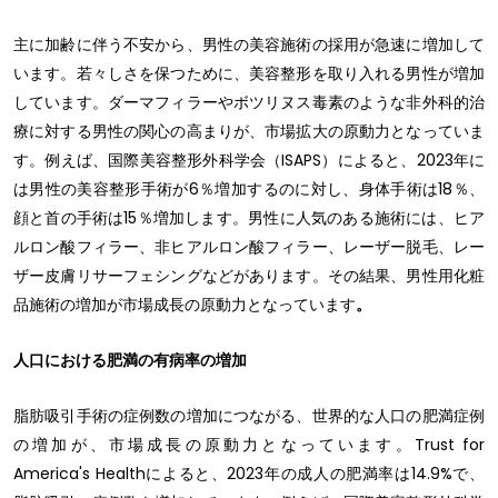
主に加齢に伴う不安から、男性の美容施術の採用が急速に増加して
います。若々しさを保つために、美容整形を取り入れる男性が増加
しています。ダーマフィラーやボツリヌス毒素のような非外科的治
療に対する男性の関心の高まりが、市場拡大の原動力となっていま
す。例えば、国際美容整形外科学会（ISAPS）によると、2023年に
は男性の美容整形手術が6％増加するのに対し、身体手術は18％、
顔と首の手術は15％増加します。男性に人気のある施術には、ヒア
ルロン酸フィラー、非ヒアルロン酸フィラー、レーザー脱毛、レー
ザー皮膚リサーフェシングなどがあります。その結果、男性用化粧
品施術の増加が市場成長の原動力となっています
。
人口における肥満の有病率の増加
脂肪吸引手術の症例数の増加につながる、世界的な人口の肥満症例
の増加が、市場成長の原動力となっています。Trust for
America's Healthによると、2023年の成人の肥満率は14.9%で、