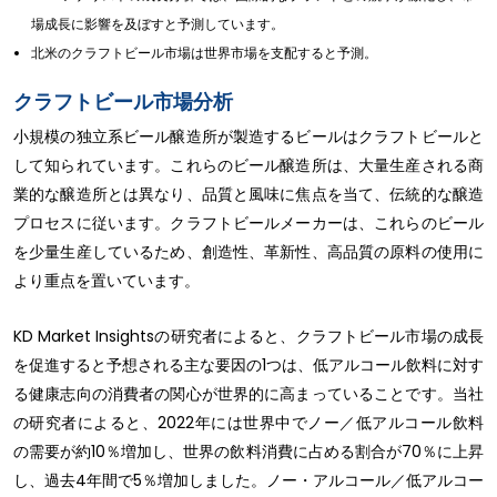
場成長に影響を及ぼすと予測しています。
北米のクラフトビール市場は世界市場を支配すると予測。
クラフトビール市場分析
小規模の独立系ビール醸造所が製造するビールはクラフトビールと
して知られています。これらのビール醸造所は、大量生産される商
業的な醸造所とは異なり、品質と風味に焦点を当て、伝統的な醸造
プロセスに従います。クラフトビールメーカーは、これらのビール
を少量生産しているため、創造性、革新性、高品質の原料の使用に
より重点を置いています。
KD Market Insightsの研究者によると、クラフトビール市場の成長
を促進すると予想される主な要因の1つは、低アルコール飲料に対す
る健康志向の消費者の関心が世界的に高まっていることです。当社
の研究者によると、2022年には世界中でノー／低アルコール飲料
の需要が約10％増加し、世界の飲料消費に占める割合が70％に上昇
し、過去4年間で5％増加しました。ノー・アルコール／低アルコー