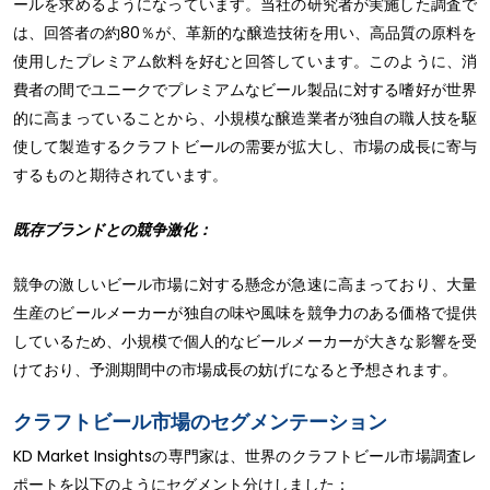
ールを求めるようになっています。当社の研究者が実施した調査で
は、回答者の約80％が、革新的な醸造技術を用い、高品質の原料を
使用したプレミアム飲料を好むと回答しています。このように、消
費者の間でユニークでプレミアムなビール製品に対する嗜好が世界
的に高まっていることから、小規模な醸造業者が独自の職人技を駆
使して製造するクラフトビールの需要が拡大し、市場の成長に寄与
するものと期待されています。
既存ブランドとの競争激化：
競争の激しいビール市場に対する懸念が急速に高まっており、大量
生産のビールメーカーが独自の味や風味を競争力のある価格で提供
しているため、小規模で個人的なビールメーカーが大きな影響を受
けており、予測期間中の市場成長の妨げになると予想されます。
クラフトビール市場のセグメンテーション
KD Market Insightsの専門家は、世界のクラフトビール市場調査レ
ポートを以下のようにセグメント分けしました：