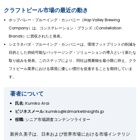
クラフトビール市場の最近の動き
ホップバレー・ブルーイング・カンパニー（Hop Valley Brewing
Company）は、コンステレーション・ブランズ（Constellation
Brands）に買収されたと発表。
シエラネバダ・ブルーイング・カンパニーは、環境フットプリントの削減を
目的とした持続可能なパッケージング・ソリューションの導入という新たな
取り組みを発表。このステップにより、同社は廃棄物を最小限に抑え、クラ
フトビール業界における環境に優しい慣行を促進することを期待していま
す。
著者について
氏名:
Kumiko Arai
ビジネスメール:
kumiko@kdmarketinsights.jp
役職:
シニア市場調査コンテンツライター
新井久美子は、日本および世界市場における市場インテリジ