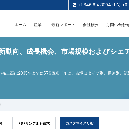
+1 646 814 3994 (US) +91
ホーム
産業
最新レポート
会社概要
お問い合わ
動向、成長機会、市場規模およびシェア世界
の売上高は2035年までに576億米ドルに。市場はタイプ別、用途別、
t
カスタマイズ可能
問
PDFサンプルを請求