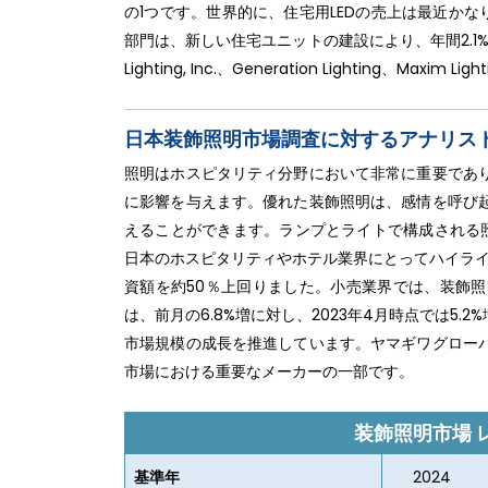
の1つです。世界的に、住宅用LEDの売上は最近かなり
部門は、新しい住宅ユニットの建設により、年間2.1%拡大
Lighting, Inc.、Generation Lighting、M
日本装飾照明市場調査に対するアナリス
照明はホスピタリティ分野において非常に重要であ
に影響を与えます。優れた装飾照明は、感情を呼び
えることができます。ランプとライトで構成される照
日本のホスピタリティやホテル業界にとってハイライト
資額を約50％上回りました。小売業界では、装飾
は、前月の6.8%増に対し、2023年4月時点では5
市場規模の成長を推進しています。ヤマギワグロー
市場における重要なメーカーの一部です。
装飾照明市場
基準年
2024