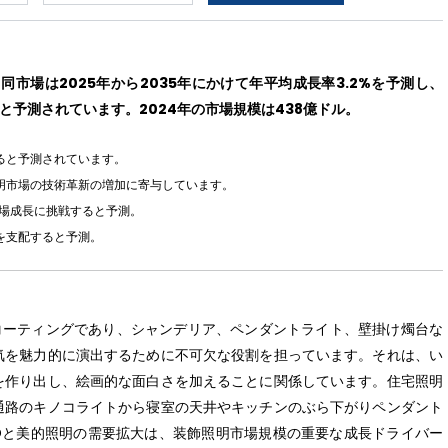
市場は2025年から2035年にかけて年平均成長率3.2%を予測し、
ると予測されています。2024年の市場規模は438億ドル。
ると予測されています。
明市場の技術革新の増加に寄与しています。
市場成長に挑戦すると予測。
を支配すると予測。
コーティングであり、シャンデリア、ペンダントライト、壁掛け燭台な
気を魅力的に演出するために不可欠な役割を担っています。それは、い
を作り出し、絵画的な面白さを加えることに関係しています。住宅照明
通路のキノコライトから寝室の天井やキッチンのぶら下がりペンダント
Dと美的照明の需要拡大は、装飾照明市場規模の重要な成長ドライバー