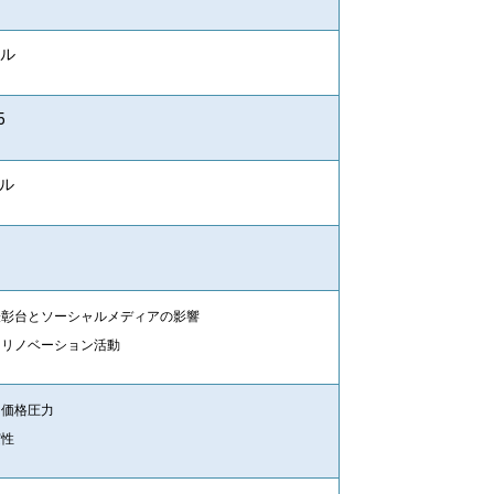
ル
5
ル
表彰台とソーシャルメディアの影響
＆リノベーション活動
と価格圧力
実性