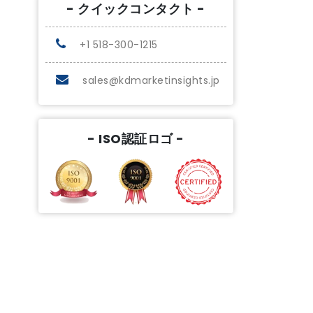
- クイックコンタクト -
+1 518-300-1215
sales@kdmarketinsights.jp
- ISO認証ロゴ -