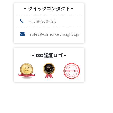
- クイックコンタクト -
+1 518-300-1215
sales@kdmarketinsights.jp
- ISO認証ロゴ -