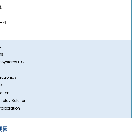
別
ー別
s
ms
y Systems LLC
ctronics
cs
ation
isplay Solution
orporation
要因