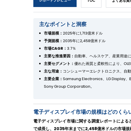
レポートプレビュー
TOC
よくある質
主なポイントと洞察
市場規模：
2025年に1,713億米ドル
予測規模：
2035年に2,458億米ドル
市場CAGR：
3.7％
主要な推進要因：
自動車、ヘルスケア、産業用途
主要セグメント：
優れた画質と柔軟性により、OL
主な用途：
コンシューマーエレクトロニクス、自
主要企業：
Samsung Electronics、LG Display、
Sony Group Corporation。
電子ディスプレイ市場の規模はどのくら
電子ディスプレイ市場に関する調査レポートによると、
で成長し、2035年末までに2,458億米ドルの市場規