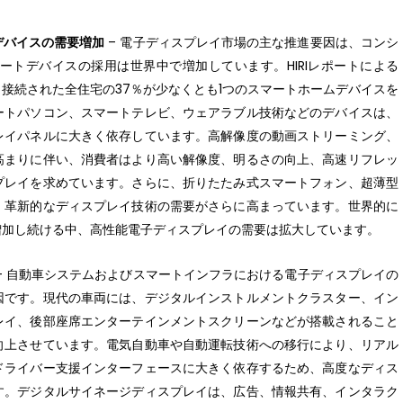
デバイスの需要増加
– 電子ディスプレイ市場の主な推進要因は、コンシ
トデバイスの採用は世界中で増加しています。HIRIレポートによる
接続された全住宅の37％が少なくとも1つのスマートホームデバイスを
ートパソコン、スマートテレビ、ウェアラブル技術などのデバイスは、
レイパネルに大きく依存しています。高解像度の動画ストリーミング、
高まりに伴い、消費者はより高い解像度、明るさの向上、高速リフレッ
プレイを求めています。さらに、折りたたみ式スマートフォン、超薄型
、革新的なディスプレイ技術の需要がさらに高まっています。世界的に
増加し続ける中、高性能電子ディスプレイの需要は拡大しています。
– 自動車システムおよびスマートインフラにおける電子ディスプレイの
因です。現代の車両には、デジタルインストルメントクラスター、イン
レイ、後部座席エンターテインメントスクリーンなどが搭載されること
向上させています。電気自動車や自動運転技術への移行により、リアル
ドライバー支援インターフェースに大きく依存するため、高度なディス
す。デジタルサイネージディスプレイは、広告、情報共有、インタラク