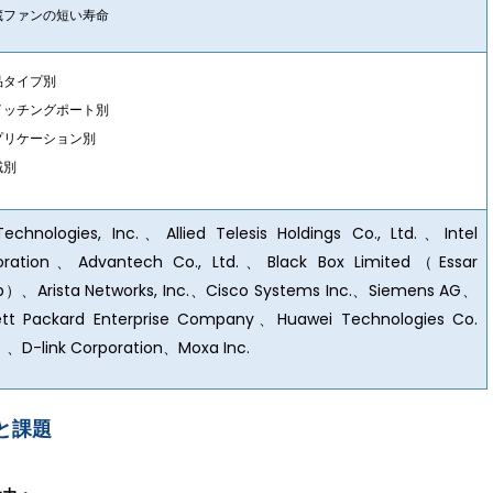
蔵ファンの短い寿命
品タイプ別
イッチングポート別
プリケーション別
域別
Technologies, Inc.、Allied Telesis Holdings Co., Ltd.、Intel
oration、Advantech Co., Ltd.、Black Box Limited（Essar
p）、Arista Networks, Inc.、Cisco Systems Inc.、Siemens AG、
ett Packard Enterprise Company、Huawei Technologies Co.
）、D-link Corporation、Moxa Inc.
と課題