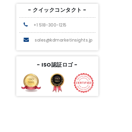
- クイックコンタクト -
+1 518-300-1215
sales@kdmarketinsights.jp
- ISO認証ロゴ -