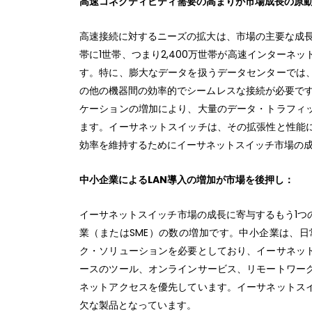
高速コネクティビティ需要の高まりが市場成長の原
高速接続に対するニーズの拡大は、市場の主要な成長要
帯に1世帯、つまり2,400万世帯が高速インター
す。特に、膨大なデータを扱うデータセンターでは
の他の機器間の効率的でシームレスな接続が必要です
ケーションの増加により、大量のデータ・トラフィ
ます。イーサネットスイッチは、その拡張性と性能
効率を維持するためにイーサネットスイッチ市場の
中小企業によるLAN導入の増加が市場を後押し：
イーサネットスイッチ市場の成長に寄与するもう1つ
業（またはSME）の数の増加です。中小企業は、
ク・ソリューションを必要としており、イーサネッ
ースのツール、オンラインサービス、リモートワー
ネットアクセスを優先しています。イーサネットス
欠な製品となっています。