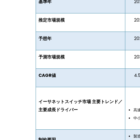
基準年
20
推定市場規模
202
予想年
202
予測市場規模
203
CAGR値
4.5
イーサネットスイッチ市場 主要トレンド／
主要成長ドライバー
高
中
製
制約要因