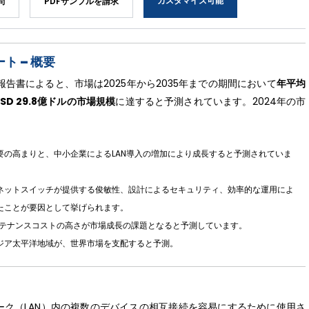
カスタマイズ可能
問
PDFサンプルを請求
 – 概要
報告書によると、市場は2025年から2035年までの期間において
年平均
USD 29.8億ドルの市場規模
に達すると予測されています。2024年の市
の高まりと、中小企業によるLAN導入の増加により成長すると予測されていま
ネットスイッチが提供する俊敏性、設計によるセキュリティ、効率的な運用によ
たことが要因として挙げられます。
ンテナンスコストの高さが市場成長の課題となると予測しています。
ジア太平洋地域が、世界市場を支配すると予測。
ク（LAN）内の複数のデバイスの相互接続を容易にするために使用さ