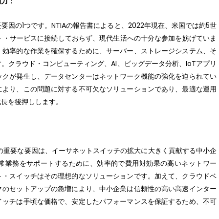
動力：
因の1つです。NTIAの報告書によると、2022年現在、米国では約5世
ネット・サービスに接続しておらず、現代生活への十分な参加を妨げていま
、効率的な作業を確保するために、サーバー、ストレージシステム、そ
。クラウド・コンピューティング、AI、ビッグデータ分析、IoTアプリ
ックが発生し、データセンターはネットワーク機能の強化を迫られてい
により、この問題に対する不可欠なソリューションであり、最適な運用
成長を後押しします。
の重要な要因は、イーサネットスイッチの拡大に大きく貢献する中小企
日常業務をサポートするために、効率的で費用対効果の高いネットワー
ト・スイッチはその理想的なソリューションです。加えて、クラウドベ
クのセットアップの急増により、中小企業は信頼性の高い高速インター
イッチは手頃な価格で、安定したパフォーマンスを保証するため、不可