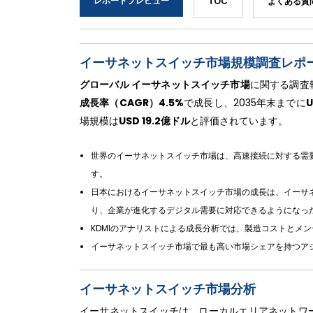
レポートプレビュー
TOC
よくある質
イーサネットスイッチ市場規模調査レポート
グローバル イーサネットスイッチ市場
に関する調査
成長率（CAGR）4.5%
で成長し、2035年末までに
場規模は
USD 19.2億ドル
と評価されています。
世界のイーサネットスイッチ市場は、高速接続に対する需要
す。
日本におけるイーサネットスイッチ市場の成長は、イーサ
り、企業が進化するデジタル需要に対応できるようになっ
KDMIのアナリストによる成長分析では、製造コストとメ
イーサネットスイッチ市場で最も高い市場シェアを持つア
イーサネットスイッチ市場分析
イーサネットスイッチは、ローカルエリアネットワー