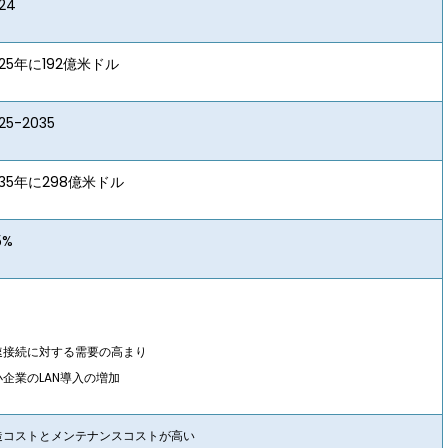
24
5年に192億米ドル
5-2035
5年に298億米ドル
%
速接続に対する需要の高まり
小企業のLAN導入の増加
造コストとメンテナンスコストが高い