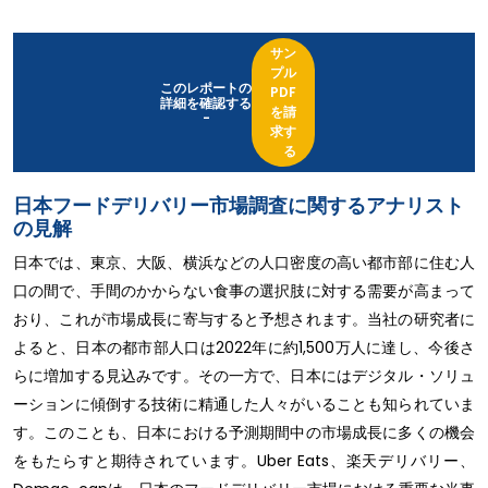
サン
プル
このレポートの
PDF
詳細を確認する
を請
-
求す
る
日本フードデリバリー市場調査に関するアナリスト
の見解
日本では、東京、大阪、横浜などの人口密度の高い都市部に住む人
口の間で、手間のかからない食事の選択肢に対する需要が高まって
おり、これが市場成長に寄与すると予想されます。当社の研究者に
よると、日本の都市部人口は2022年に約1,500万人に達し、今後さ
らに増加する見込みです。その一方で、日本にはデジタル・ソリュ
ーションに傾倒する技術に精通した人々がいることも知られていま
す。このことも、日本における予測期間中の市場成長に多くの機会
をもたらすと期待されています。Uber Eats、楽天デリバリー、