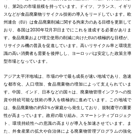
り、第2位の市場規模を持っています。ドイツ、フランス、イギリ
スなどが食品廃棄物リサイクル技術の導入をリードしています。欧
州連合（EU）は食品廃棄削減に関する拘束力のある目標を更新して
おり、各国は2030年12月31日までにこれを達成する必要がありま
す。食品廃棄および埋立使用の削減に向けたEUの積極的な目標が、
リサイクル機の普及を促進しています。高いリサイクル率と環境意
識の高い消費者も需要を後押しし、ヨーロッパは安定した政策主導
型市場となっています。
アジア太平洋地域は、市場の中で最も成長が速い地域であり、急速
な都市化、人口増加、食品廃棄物の増加によって支えられていま
す。中国、インド、日本などの国々は、廃棄物管理インフラへの投
資や持続可能な技術の導入を積極的に進めています。この地域で
は、食品廃棄物の約53％が家庭から発生しており、規制遵守の重要
性が高まっています。政府の取り組み、スマートシティプロジェク
ト、環境持続性への意識の高まりが導入を加速させています。ま
た、外食産業の拡大や自治体による廃棄物管理プログラムの強化