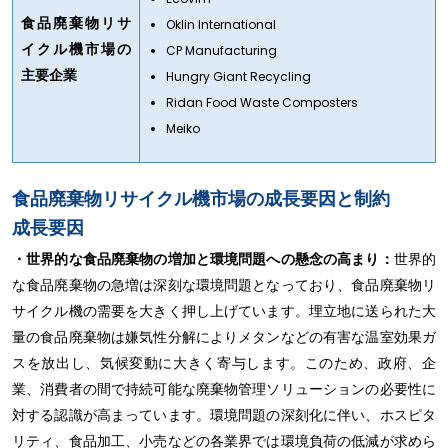
食品廃棄物リサ
Oklin International
イクル機市場の
CP Manufacturing
主要企業
Hungry Giant Recycling
Ridan Food Waste Composters
Meiko
食品廃棄物リサイクル機市場の成長要因と制約
成長要因
・世界的な食品廃棄物の増加と環境問題への懸念の高まり：
世界的
な食品廃棄物の急増は深刻な環境問題となっており、食品廃棄物リ
サイクル機の需要を大きく押し上げています。埋立地に送られた大
量の食品廃棄物は嫌気性分解によりメタンなどの有害な温室効果ガ
スを放出し、気候変動に大きく寄与します。このため、政府、企
業、消費者の間で持続可能な廃棄物管理ソリューションの必要性に
対する認識が高まっています。環境問題の深刻化に伴い、ホスピタ
リティ、食品加工、小売などの各業界では環境負荷の低減が求めら