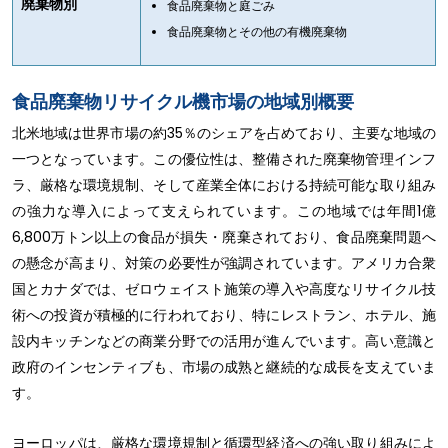
廃棄物別
食品廃棄物と庭ごみ
食品廃棄物とその他の有機廃棄物
食品廃棄物リサイクル機市場の地域別概要
北米地域は世界市場の約35％のシェアを占めており、主要な地域の
一つとなっています。この優位性は、整備された廃棄物管理インフ
ラ、厳格な環境規制、そして産業全体における持続可能な取り組み
の強力な導入によって支えられています。この地域では年間1億
6,800万トン以上の食品が損失・廃棄されており、食品廃棄問題へ
の懸念が高まり、対策の必要性が強調されています。アメリカ合衆
国とカナダでは、ゼロウェイスト施策の導入や高度なリサイクル技
術への投資が積極的に行われており、特にレストラン、ホテル、施
設内キッチンなどの商業分野での活用が進んでいます。高い意識と
政府のインセンティブも、市場の成熟と継続的な成長を支えていま
す。
ヨーロッパは、厳格な環境規制と循環型経済への強い取り組みによ