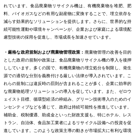
れています。食品廃棄物リサイクル機は、有機廃棄物を堆肥、肥
料、バイオガスなどの有用な副産物に変換することで、埋立依存を
減らす効果的なソリューションを提供します。さらに、世界的な持
続可能性運動や環境キャンペーンが、企業および家庭による環境配
慮型技術の採用を促進し、市場成長を加速させています。
・厳格な政府規制および廃棄物管理政策：
廃棄物管理の改善を目的
とした政府の規制や政策は、食品廃棄物リサイクル機の導入を後押
ししています。多くの国で、有機廃棄物の埋立処分を制限し、発生
源での適切な分別を義務付ける厳しい法律が導入されています。こ
れらの規制には違反時の罰則が含まれることが多く、企業に効率的
な廃棄物処理ソリューションの導入を促しています。また、ゼロウ
ェイスト目標、循環型経済の枠組み、グリーン技術導入のためのイ
ンセンティブなどを通じて、政府は持続可能性を推進しています。
補助金、税制優遇、助成金といった財政支援も、特にホテル、レス
トラン、自治体、食品加工業者によるリサイクル設備への投資を促
進しています。このような政策主導の動きが市場拡大に有利な環境