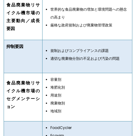
食品廃棄物リサ
世界的な食品廃棄物の増加と環境問題への懸念
イクル機市場の
の高まり
主要動向／成長
厳格な政府規制および廃棄物管理政策
要因
抑制要因
規制およびコンプライアンスの課題
適切な廃棄物分別の不足および汚染の問題
容量別
食品廃棄物リサ
堆肥化別
イクル機市場の
用途別
セグメンテーシ
廃棄物別
ョン
地域別
FoodCycler
Ecovim