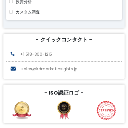
投資分析
カスタム調査
- クイックコンタクト -
+1 518-300-1215
sales@kdmarketinsights.jp
- ISO認証ロゴ -