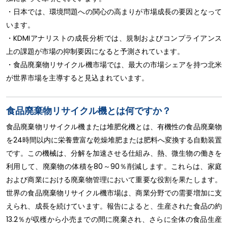
・日本では、環境問題への関心の高まりが市場成長の要因となって
います。
・KDMIアナリストの成長分析では、規制およびコンプライアンス
上の課題が市場の抑制要因になると予測されています。
・食品廃棄物リサイクル機市場では、最大の市場シェアを持つ北米
が世界市場を主導すると見込まれています。
食品廃棄物リサイクル機とは何ですか？
食品廃棄物リサイクル機または堆肥化機とは、有機性の食品廃棄物
を24時間以内に栄養豊富な乾燥堆肥または肥料へ変換する自動装置
です。この機械は、分解を加速させる仕組み、熱、微生物の働きを
利用して、廃棄物の体積を80～90％削減します。これらは、家庭
および商業における廃棄物管理において重要な役割を果たします。
世界の食品廃棄物リサイクル機市場は、商業分野での需要増加に支
えられ、成長を続けています。報告によると、生産された食品の約
13.2％が収穫から小売までの間に廃棄され、さらに全体の食品生産