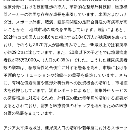
医療分野における技術進歩の導入、革新的な整形外科技術、医療機
器メーカーの強固な存在が成長を牽引しています。米国およびカナ
ダは、スポーツ外傷、肥満、糖尿病関連の足部合併症の有病率が高
いことから、地域市場の成長を主導しています。統計によると、
2021年には米国人口の11.6％に相当する3,840万人が糖尿病を患って
おり、そのうち2,970万人が診断済みでした。65歳以上では有病率
が約29.2％に達しています。また、20歳以下の子どもでは糖尿病患
者数が35万2,000人（人口の0.35％）でした。こうした糖尿病患者
数の増加は、糖尿病性足合併症に対する懸念を高め、市場における
革新的なソリューションや治療への需要を促進しています。さら
に、有利な償還制度や整形外科分野への投資機会の増加も、市場拡
大を後押ししています。調査レポートによると、整形外科サービス
の需要増加に対応するため、外科医の数は毎年10％増加する必要が
あるとされており、需要と医療提供のギャップを埋めるための医療
分野の発展を支えています。
アジア太平洋地域は、糖尿病人口の増加や若年層におけるスポーツ