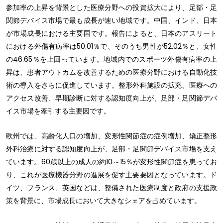
参加率の上昇を背景とした医療分野への投資拡大により、足部・足
関節デバイス市場で最も成長が速い地域です。中国、インド、日本
が市場成長における主要国です。報告によると、日本のアスリート
における外傷有病率は50.01％で、そのうち男性が52.02％と、女性
の46.65％を上回っています。地域内でのスポーツ外傷有病率の上
昇は、患者アウトカムを改善するための医療分野における自動化技
術の導入をさらに促進しています。整形外科施設の拡充、医療への
アクセス改善、早期診断に対する認知度向上が、足部・足関節デバ
イス市場を牽引する主要因です。
欧州では、高齢化人口の増加、変形性関節症の症例増加、矯正整形
外科治療に対する認知度向上が、足部・足関節デバイス市場を支え
ています。60歳以上の成人の約10～15％が変形性関節症を患ってお
り、これが医療機器分野の進展を促す主要要因となっています。ド
イツ、フランス、英国などは、整備された医療制度と政府の支援政
策を背景に、市場成長において大きなシェアを占めています。