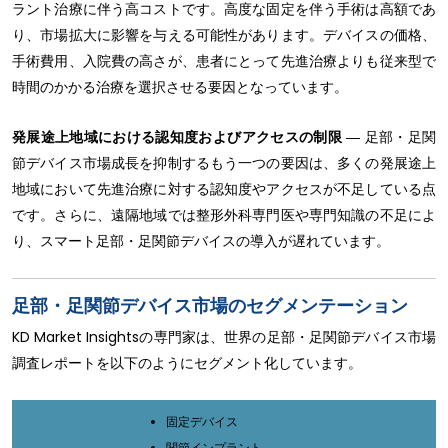
ラント治療に伴う高コストです。高度な固定を伴う手術は高額であ
り、市場拡大に影響を与える可能性があります。デバイスの価格、
手術費用、入院費の高さが、患者にとって先進治療よりも従来型で
時間のかかる治療を選択させる要因となっています。
発展途上地域における認知度およびアクセスの制限
― 足部・足関
節デバイス市場成長を抑制するもう一つの要因は、多くの発展途上
地域において先進治療に対する認知度やアクセスが不足している点
です。さらに、遠隔地域では整形外科専門医や専門知識の不足によ
り、スマート足部・足関節デバイスの導入が遅れています。
足部・足関節デバイス市場のセグメンテーション
KD Market Insightsの専門家は、世界の足部・足関節デバイス市場
調査レポートを以下のようにセグメント化しています。
固定デバイス
関節インプラント