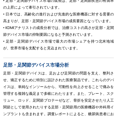
• 足部・足関節デバイス市場の成長は、足部・足関節疾患の有病率
の上昇によって牽引されています。
• 日本では、高齢化の進行および先進的な医療機器に対する需要の
高まりが、足部・足関節デバイス市場の成長要因となっています。
• KDMIアナリストの成長分析では、治療コストの高さが足部・足関
節デバイス市場の抑制要因になると予測されています。
• 足部・足関節デバイス市場で最大の市場シェアを持つ北米地域
が、世界市場を支配すると見込まれています。
足部・足関節デバイス市場分析
足部・足関節デバイスは、足および足関節の問題を支え、整列さ
せ、矯正するために特別に設計された医療製品です。これらのデバ
イスは、単純なインソールから、可動性を向上させることで痛みを
管理する複雑な義足まで多岐にわたります。また、プレート、スク
リュー、ロッド、足関節プロテーゼなど、骨折を安定させたり人工
関節として使用されたりする足部・足関節用の医療機器や外科用イ
ンプラントも含まれます。調査レポートによると、糖尿病患者にお