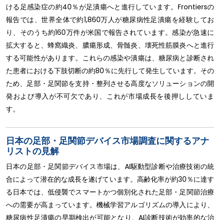
ける足感染症の約40％が足潰瘍へと進行しています。Frontiersの
報告では、世界全体で約1,860万人が糖尿病性足潰瘍を経験してお
り、そのうち約160万件が米国で報告されています。感染が急速に
拡大すると、蜂窩織炎、膿瘍形成、骨髄炎、壊死性筋膜炎へと進行
する可能性があります。これらの感染や潰瘍は、糖尿病と診断され
た患者における下肢切断の約80％に先行して発生しています。その
ため、足部・足関節を支持・整列させる高度なソリューションの開
発および導入が不可欠であり、これが市場成長を後押ししていま
す。
日本の足部・足関節デバイス市場調査に関するアナ
リストの見解
日本の足部・足関節デバイス市場は、AI駆動型診断や治療技術の統
合によって潜在的な成長を遂げています。高齢化率が約30％に達す
る日本では、低侵襲でスマートかつ個別化された足部・足関節治療
への需要が高まっています。機械学習アルゴリズムの導入により、
糖尿病性足潰瘍の早期検出が可能となり、AI診断技術が効率的な治