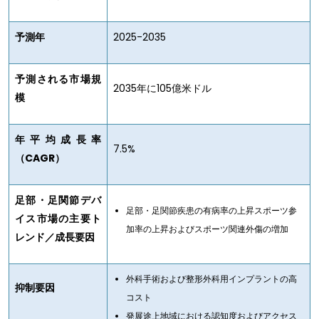
予測年
2025-2035
予測される市場規
2035年に105億米ドル
模
年平均成長率
7.5%
（CAGR）
足部・足関節デバ
足部・足関節疾患の有病率の上昇スポーツ参
イス市場の主要ト
加率の上昇およびスポーツ関連外傷の増加
レンド／成長要因
外科手術および整形外科用インプラントの高
抑制要因
コスト
発展途上地域における認知度およびアクセス