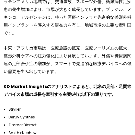
ラテンアメリカ地域では、交通事故、スポーツ外傷、糖尿病性足疾
患の発生増加により、市場が大きく成長しています。ブラジル、メ
キシコ、アルゼンチンは、整った医療インフラと先進的な整形外科
用インプラントを導入する潜在力を有し、地域市場の主要な牽引国
です。
中東・アフリカ市場は、医療施設の拡充、医療ツーリズムの拡大、
整形外科ケアへの注力強化により発展しています。外傷や糖尿病関
連の足部合併症の増加が、スマートで先進的な医療デバイスへの強
い需要を生み出しています。
KD Market Insightsのアナリストによると、北米の足部・足関節
デバイス市場の成長を牽引する主要5社は以下の通りです。
Stryker
DePuy Synthes
Zimmer Biomet
Smith+Nephew