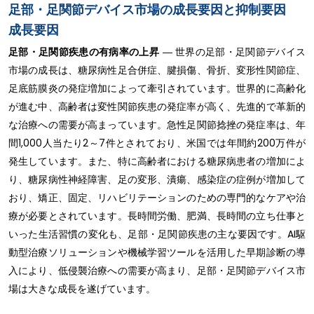
足部・足関節デバイス市場の成長要因と抑制要因
成長要因
足部・足関節疾患の有病率の上昇
― 世界の足部・足関節デバイス
市場の成長は、糖尿病性足合併症、腱損傷、骨折、変形性関節症、
足底筋膜炎の発症増加によって牽引されています。世界的に高齢化
が進む中、高齢者は変性関節疾患の発症率が高く、先進的で革新的
な治療への需要が高まっています。急性足関節捻挫の発症率は、年
間1,000人当たり2～7件とされており、米国では年間約200万件が
発生しています。また、特に高齢者における糖尿病患者の増加によ
り、糖尿病性神経障害、足の変形、潰瘍、感染症の症例が増加して
おり、矯正、固定、リハビリテーションのための専門的なケアや治
療が必要とされています。長時間労働、肥満、長時間の立ち仕事と
いった生活習慣の変化も、足部・足関節疾患の主な要因です。AI駆
動型治療ソリューションや機械学習ツールを活用した早期診断の導
入により、低侵襲治療への需要が高まり、足部・足関節デバイス市
場は大きな成長を遂げています。