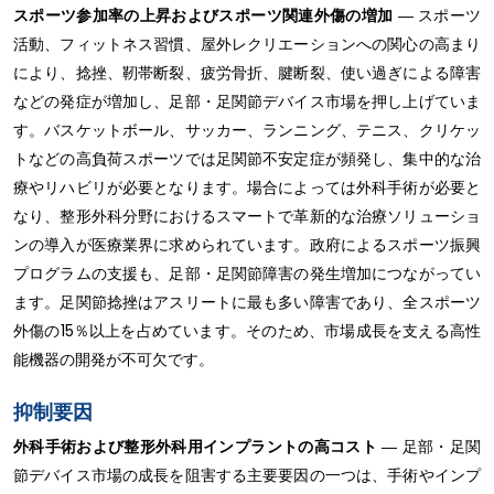
スポーツ参加率の上昇およびスポーツ関連外傷の増加
― スポーツ
活動、フィットネス習慣、屋外レクリエーションへの関心の高まり
により、捻挫、靭帯断裂、疲労骨折、腱断裂、使い過ぎによる障害
などの発症が増加し、足部・足関節デバイス市場を押し上げていま
す。バスケットボール、サッカー、ランニング、テニス、クリケッ
トなどの高負荷スポーツでは足関節不安定症が頻発し、集中的な治
療やリハビリが必要となります。場合によっては外科手術が必要と
なり、整形外科分野におけるスマートで革新的な治療ソリューショ
ンの導入が医療業界に求められています。政府によるスポーツ振興
プログラムの支援も、足部・足関節障害の発生増加につながってい
ます。足関節捻挫はアスリートに最も多い障害であり、全スポーツ
外傷の15％以上を占めています。そのため、市場成長を支える高性
能機器の開発が不可欠です。
抑制要因
外科手術および整形外科用インプラントの高コスト
― 足部・足関
節デバイス市場の成長を阻害する主要要因の一つは、手術やインプ