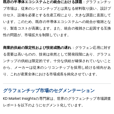
既存の半導体エコシステムとの統合における課題
：グラフェンチッ
プ市場は、従来のシリコンチップとは異なる材料取り扱い、設計プ
ロセス、設備を必要とする生産工程により、大きな課題に直面して
います。このため、既存の半導体エコシステムへの統合が複雑とな
り、製造コストが高騰します。また、統合の複雑さに起因する互換
性の問題が、市場拡大を制限しています。
商業的供給の限定性および技術成熟の遅れ
：グラフェン応用に対す
る需要は高いものの、技術は依然として開発段階にあり、グラフェ
ンチップの供給は限定的です。十分な供給が確保されていないこと
から、メーカーは従来のシリコンチップを採用し続ける傾向があ
り、これが産業全体における市場成長を鈍化させています。
グラフェンチップ市場のセグメンテーション
KD Market Insightsの専門家は、世界のグラフェンチップ市場調査
レポートを以下のようにセグメント化しています。