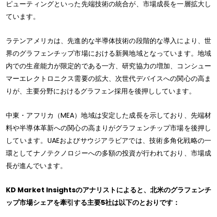
ピューティングといった先端技術の統合が、市場成長を一層拡大し
ています。
ラテンアメリカは、先進的な半導体技術の段階的な導入により、世
界のグラフェンチップ市場における新興地域となっています。地域
内での生産能力が限定的である一方、研究協力の増加、コンシュー
マーエレクトロニクス需要の拡大、次世代デバイスへの関心の高ま
りが、主要分野におけるグラフェン採用を後押ししています。
中東・アフリカ（MEA）地域は安定した成長を示しており、先端材
料や半導体革新への関心の高まりがグラフェンチップ市場を後押し
しています。UAEおよびサウジアラビアでは、技術多角化戦略の一
環としてナノテクノロジーへの多額の投資が行われており、市場成
長が進んでいます。
KD Market Insightsのアナリストによると、北米のグラフェンチ
ップ市場シェアを牽引する主要5社は以下のとおりです：