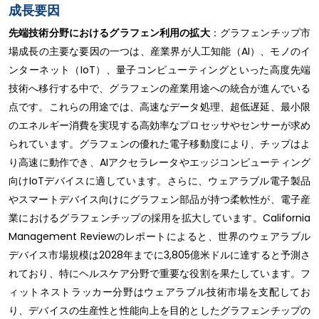
成長要因
先端技術分野におけるグラフェン利用の拡大
：グラフェンチップ市
場成長の主要な要因の一つは、産業界が人工知能（AI）、モノのイ
ンターネット（IoT）、量子コンピューティングといった高度先端
技術へ移行する中で、グラフェンの産業用途への統合が進んでいる
点です。これらの用途では、高速なデータ処理、超低遅延、最小限
のエネルギー消費を実現する高効率なプロセッサやセンサーが求め
られています。グラフェンの優れた電子移動度により、チップはよ
り高速に動作でき、AIアクセラレータやエッジコンピューティング
向けIoTデバイスに適しています。さらに、ウェアラブル電子製品
やスマートデバイス向けにグラフェン部品が持つ柔軟性が、電子産
業におけるグラフェンチップの採用を拡大しています。California
Management Reviewのレポートによると、世界のウェアラブル
デバイス市場規模は2028年までに3,805億米ドルに達すると予測さ
れており、特にヘルスケア分野で重要な役割を果たしています。フ
ィットネストラッカー分野はウェアラブル技術市場を支配してお
り、デバイスの生産性と性能向上を目的としたグラフェンチップの