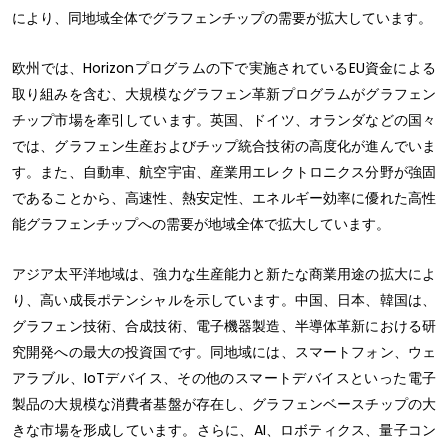
により、同地域全体でグラフェンチップの需要が拡大しています。
欧州では、Horizonプログラムの下で実施されているEU資金による
取り組みを含む、大規模なグラフェン革新プログラムがグラフェン
チップ市場を牽引しています。英国、ドイツ、オランダなどの国々
では、グラフェン生産およびチップ統合技術の高度化が進んでいま
す。また、自動車、航空宇宙、産業用エレクトロニクス分野が強固
であることから、高速性、熱安定性、エネルギー効率に優れた高性
能グラフェンチップへの需要が地域全体で拡大しています。
アジア太平洋地域は、強力な生産能力と新たな商業用途の拡大によ
り、高い成長ポテンシャルを示しています。中国、日本、韓国は、
グラフェン技術、合成技術、電子機器製造、半導体革新における研
究開発への最大の投資国です。同地域には、スマートフォン、ウェ
アラブル、IoTデバイス、その他のスマートデバイスといった電子
製品の大規模な消費者基盤が存在し、グラフェンベースチップの大
きな市場を形成しています。さらに、AI、ロボティクス、量子コン