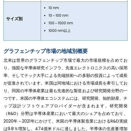
10 nm
10～100 nm
サイズ別
100～1000 nm
1000 nm以上
グラフェンチップ市場の地域別概要
北米は世界のグラフェンチップ市場で最大の市場規模を占めてお
り、強固な半導体研究インフラ、先進エレクトロニクスの高い採用
率、そしてテック大手による先端技術への多額の投資によって成長
が促進されています。米国は同地域における市場成長を牽引してお
り、同国の半導体産業は最も先進的な製造および研究開発分野の一
つです。米国の半導体エコシステムには、研究開発、知的財産、チ
ップ設計ソフトウェアプロバイダーが含まれます。研究開発
（R&D）分野は半導体産業において最大のシェアを占めており、
2020年～2021年にかけて、米国の半導体製造業におけるR&D実績
は9.8％増加し、474億米ドルに達しました。半導体の生産量増加