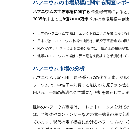
ハフニウムの市場規模に関する調査レポート
ハフニウムの世界市場に関する
調査報告書によると、
2035年末までに
9億7000万米ド
ルの市場規模を創出
世界のハフニウム市場は、エレクトロニクス産業における
日本では、ハフニウム市場の成長は、航空宇宙用途での採
KDMIのアナリストによる成長分析では、供給上の制約が
北米のハフニウム市場は世界市場を支配すると予測されて
ハフニウム市場の分析
ハフニウムは記号Hf、原子番号72の化学元素。ジ
フニウムは、中性子を消費する能力から原子炉を含
用され、一部の高温合金で重要な役割を果たしてい
世界のハフニウム市場は、エレクトロニクス分野で
は、半導体やコンデンサーなどの電子機器の主要部
ています。現代の電子機器におけるハフニウムの中