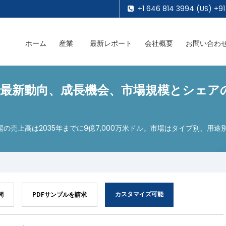
+1 646 814 3994 (US) +91
ホーム
産業
最新レポート
会社概要
お問い合わ
最新動向、成長機会、市場規模とシェアの
場の売上高は2035年までに9億7,000万米ドル。市場はタイプ別、用
カスタマイズ可能
問
PDFサンプルを請求