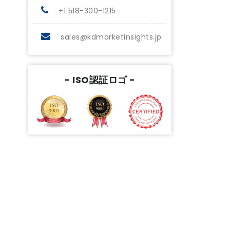
+1 518-300-1215
sales@kdmarketinsights.jp
- ISO認証ロゴ -