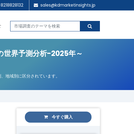
 8218828132
sales@kdmarketinsights.jp
せ
世界予測分析-2025年～
途別、地域別に区分されています。
今すぐ購入