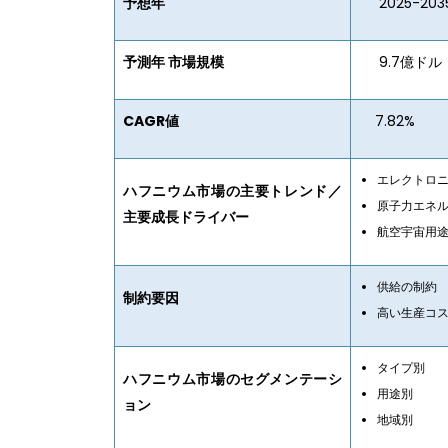
予想年
2025-203
予測年 市場規模
9.7億ドル
CAGR値
7.82%
エレクトロ
ハフニウム市場の主要トレンド／
原子力エネ
主要成長ドライバー
航空宇宙用
供給の制約
制約要因
高い生産コ
タイプ別
ハフニウム市場のセグメンテーシ
用途別
ョン
地域別