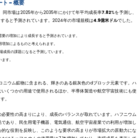
 - 概要
同市場は2025年から2035年にかけて年平均成長率
7.82
%を予測し、
すると予測されています。2024年の市場規模は
4.9億米ドル
でした。
需要の増加により成長すると予測されています。
用増加によるものと考えられます。
市場成長の課題になると予測しています。
います。
ルコニウム鉱物に含まれる、輝きのある銀灰色のdブロック元素です。ハ
むいくつかの用途で使用されるほか、半導体製造や航空宇宙技術にも使
ます。
の必要性の高まりにより、成長のバランスが取れています。ハフニウム
品であり、民生用電子機器、電気通信、航空宇宙産業での利用が増加し
心的な役割を反映し、このような要求の高まりが市場拡大の原動力にな