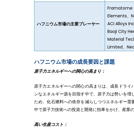
Framatome I
Elements、Na
ACI Alloys 
ハフニウム市場の主要プレーヤー
Baoji City H
Material Tec
Limited、N
ハフニウム市場の成長要因と課題
原子力エネルギーへの関心の高まり：
原子力エネルギーへの関心の高まりは、成長ドライ
ンなエネルギー源を目指す中で、原子力は勢いを増
ため、化石燃料への依存を減らしつつエネルギー需
中で原子力技術への投資と開発に拍車をかけ、産業
高い生産コスト：