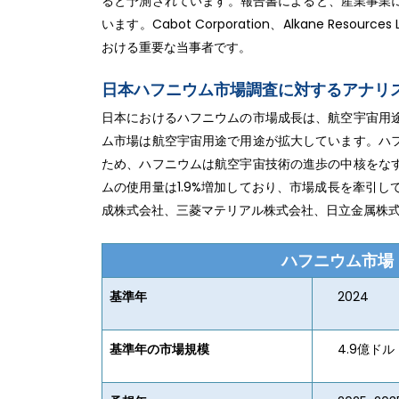
ると予測されています。報告書によると、産業事業に
います。Cabot Corporation、Alkane Resource
おける重要な当事者です。
日本ハフニウム市場調査に対するアナリ
日本におけるハフニウムの市場成長は、航空宇宙用
ム市場は航空宇宙用途で用途が拡大しています。ハ
ため、ハフニウムは航空宇宙技術の進歩の中核をな
ムの使用量は1.9%増加しており、市場成長を牽引
成株式会社、三菱マテリアル株式会社、日立金属株
ハフニウム市場
基準年
2024
基準年の市場規模
4.9億ドル