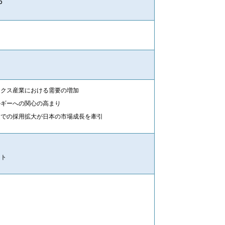
5
ニクス産業における需要の増加
ルギーへの関心の高まり
途での採用拡大が日本の市場成長を牽引
スト