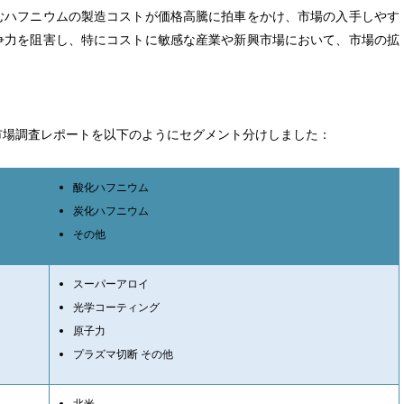
むハフニウムの製造コストが価格高騰に拍車をかけ、市場の入手しやす
争力を阻害し、特にコストに敏感な産業や新興市場において、市場の拡
市場調査レポートを以下のようにセグメント分けしました：
酸化ハフニウム
炭化ハフニウム
その他
スーパーアロイ
光学コーティング
原子力
プラズマ切断 その他
北米