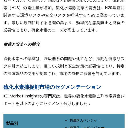
石油・ガス、石油化学、精製などの産業活動の拡大により、硫化水
素（H2S）の発生量が増加。硫化水素除去剤の需要は、H2S暴露に
関連する環境リスクや安全リスクを軽減するために高まっていま
す。厳しい規制に対する意識の高まり、効率的な悪臭防止と腐食の
必要性により、硫化水素のニーズが高まっています。
健康と安全への懸念
硫化水素への暴露は、呼吸器系の問題や死亡など、深刻な健康リス
クを引き起こします。厳しい規制と安全対策の必要性により、特定
の掃気製品の使用が制限され、市場の成長に影響を与えています。
硫化水素捕捉剤市場のセグメンテーション
KD Market Insightsの専門家は、世界の硫化水素除去剤市場調査レ
ポートを以下のようにセグメント分けしました：
再生スカベンジャー
製品別
非再生スカベンジャー