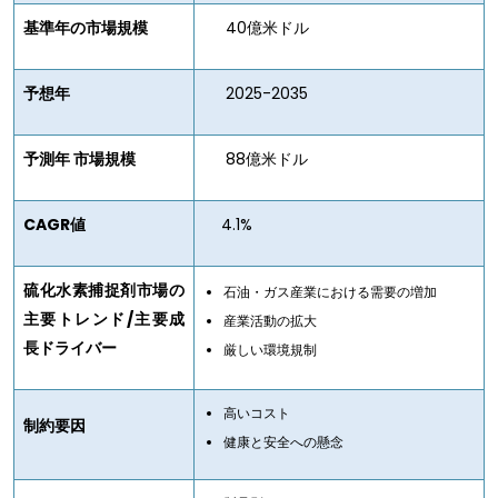
基準年の市場規模
40億米ドル
予想年
2025-2035
予測年 市場規模
88億米ドル
CAGR値
4.1%
硫化水素捕捉剤市場の
石油・ガス産業における需要の増加
主要トレンド/主要成
産業活動の拡大
長ドライバー
厳しい環境規制
高いコスト
制約要因
健康と安全への懸念