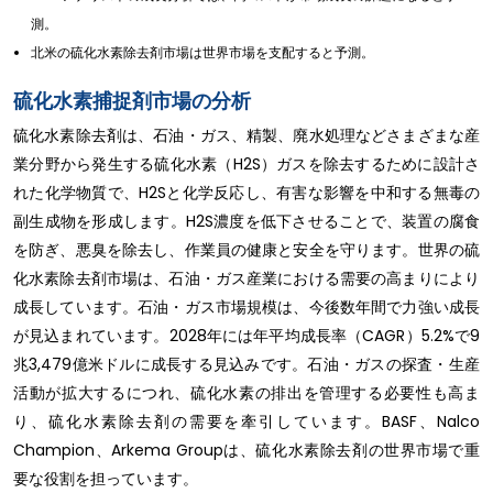
測。
北米の硫化水素除去剤市場は世界市場を支配すると予測。
硫化水素捕捉剤市場の分析
硫化水素除去剤は、石油・ガス、精製、廃水処理などさまざまな産
業分野から発生する硫化水素（H2S）ガスを除去するために設計さ
れた化学物質で、H2Sと化学反応し、有害な影響を中和する無毒の
副生成物を形成します。H2S濃度を低下させることで、装置の腐食
を防ぎ、悪臭を除去し、作業員の健康と安全を守ります。世界の硫
化水素除去剤市場は、石油・ガス産業における需要の高まりにより
成長しています。石油・ガス市場規模は、今後数年間で力強い成長
が見込まれています。2028年には年平均成長率（CAGR）5.2%で9
兆3,479億米ドルに成長する見込みです。石油・ガスの探査・生産
活動が拡大するにつれ、硫化水素の排出を管理する必要性も高ま
り、硫化水素除去剤の需要を牽引しています。BASF、Nalco
Champion、Arkema Groupは、硫化水素除去剤の世界市場で重
要な役割を担っています。