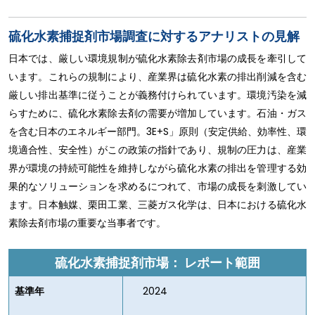
硫化水素捕捉剤市場調査に対するアナリストの見解
日本では、厳しい環境規制が硫化水素除去剤市場の成長を牽引して
います。これらの規制により、産業界は硫化水素の排出削減を含む
厳しい排出基準に従うことが義務付けられています。環境汚染を減
らすために、硫化水素除去剤の需要が増加しています。石油・ガス
を含む日本のエネルギー部門。3E+S」原則（安定供給、効率性、環
境適合性、安全性）がこの政策の指針であり、規制の圧力は、産業
界が環境の持続可能性を維持しながら硫化水素の排出を管理する効
果的なソリューションを求めるにつれて、市場の成長を刺激してい
ます。日本触媒、栗田工業、三菱ガス化学は、日本における硫化水
素除去剤市場の重要な当事者です。
硫化水素捕捉剤市場：
レポート範囲
基準年
2024