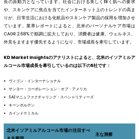
長の原動力となっています。社会における美しく輝く肌への要求
や、スキンケアに焦点を当てたインターネット上のトレンドの高ま
りが、日常生活における化粧品やスキンケア製品の採用を増加させ
ています。業界レポートによると、北米のパーソナルケア市場は
CAGR 2.68%で順調に拡大しており、消費者は健康、ウェルネス、
外見をますます優先するようになり、市場成長を牽引しています。
KD Market Insightsのアナリストによると、北米のイソアミルア
ルコール市場成長を牽引しているのは以下の5社です：
ヴィゴン・インターナショナル
サンヨー・コーポレーション・オブ・アメリカ
SAEマニュファクチャリング・スペシャリティーズ
キーンボルデン
カインドケミカル
北米イソアミルアルコール市場の注目すべ
主な洞察
き主要国