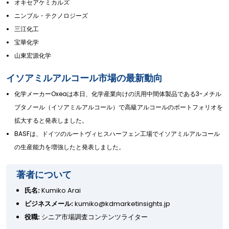
オキセアケミカルズ
ニンブル・テクノロジーズ
三江化工
宝華化学
山東宏源化学
イソアミルアルコール市場の最新動向
化学メーカーOxeaは本日、化学産業向けの汎用中間体製品である3-メチル
ブタノール（イソアミルアルコール）で高級アルコールのポートフォリオを
拡大すると発表しました。
BASFは、ドイツのルートヴィヒスハーフェン工場でイソアミルアルコール
の生産能力を増強したと発表しました。
著者について
氏名:
Kumiko Arai
ビジネスメール:
kumiko@kdmarketinsights.jp
役職:
シニア市場調査コンテンツライター