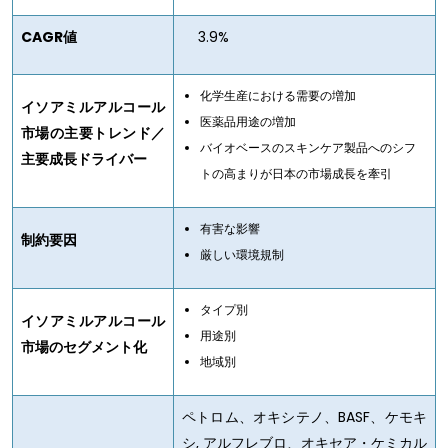
CAGR値
3.9%
化学生産における需要の増加
イソアミルアルコール
医薬品用途の増加
市場の主要トレンド／
バイオベースのスキンケア製品へのシフ
主要成長ドライバー
トの高まりが日本の市場成長を牽引
有害な影響
制約要因
厳しい環境規制
タイプ別
イソアミルアルコール
用途別
市場のセグメント化
地域別
ペトロム、オキシテノ、BASF、ケモキ
シ, アルフレブロ、オキセア・ケミカル