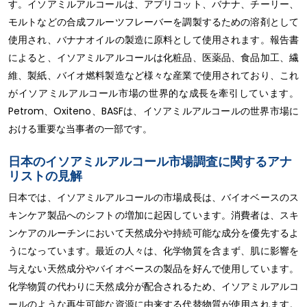
す。イソアミルアルコールは、アプリコット、バナナ、チーリー、
モルトなどの合成フルーツフレーバーを調製するための溶剤として
使用され、バナナオイルの製造に原料として使用されます。報告書
によると、イソアミルアルコールは化粧品、医薬品、食品加工、繊
維、製紙、バイオ燃料製造など様々な産業で使用されており、これ
がイソアミルアルコール市場の世界的な成長を牽引しています。
Petrom、Oxiteno、BASFは、イソアミルアルコールの世界市場に
おける重要な当事者の一部です。
日本のイソアミルアルコール市場調査に関するアナ
リストの見解
日本では、イソアミルアルコールの市場成長は、バイオベースのス
キンケア製品へのシフトの増加に起因しています。消費者は、スキ
ンケアのルーチンにおいて天然成分や持続可能な成分を優先するよ
うになっています。最近の人々は、化学物質を含まず、肌に影響を
与えない天然成分やバイオベースの製品を好んで使用しています。
化学物質の代わりに天然成分が配合されるため、イソアミルアルコ
ールのような再生可能な資源に由来する代替物質が使用されます。