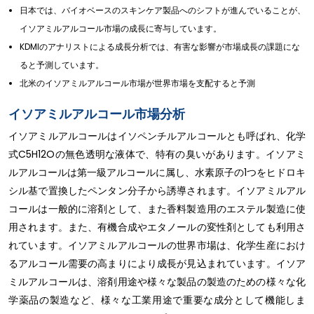
日本では、バイオベースのスキンケア製品へのシフトが進んでいることが、
イソアミルアルコール市場の成長に寄与しています。
KDMIのアナリストによる成長分析では、有害な影響が市場成長の課題にな
ると予測しています。
北米のイソアミルアルコール市場が世界市場を支配すると予測
イソアミルアルコール市場分析
イソアミルアルコールはイソペンチルアルコールとも呼ばれ、化学
式C5H12Oの無色透明な液体で、特有の臭いがあります。イソアミ
ルアルコールは第一級アルコールに属し、水素原子の1つをヒドロキ
シル基で置換したペンタン分子から誘導されます。イソアミルアル
コールは一般的に溶剤として、また香料製造用のエステル製造に使
用されます。また、有機合成やエタノールの変性剤としても利用さ
れています。イソアミルアルコールの世界市場は、化学生産におけ
るアルコール需要の高まりにより成長が見込まれています。イソア
ミルアルコールは、溶剤用途や様々な製品の製造のための様々な化
学薬品の製造など、様々な工業用途で重要な成分として機能しま