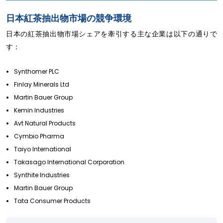
日本紅茶抽出物市場の競争環境
日本の紅茶抽出物市場シェアを牽引する主な企業は以下の通りで
す：
Synthomer PLC
Finlay Minerals Ltd
Martin Bauer Group
Kemin Industries
Avt Natural Products
Cymbio Pharma
Taiyo International
Takasago International Corporation
Synthite Industries
Martin Bauer Group
Tata Consumer Products