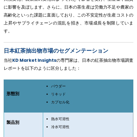
に影響を及ぼします。さらに、日本の茶生産は労働力不足や農家の
高齢化といった課題に直面しており、この不安定性が生産コストの
上昇やサプライチェーンの混乱を招き、市場成長を制限していま
す。
日本紅茶抽出物市場のセグメンテーション
当社
KD Market Insights
の専門家は、日本の紅茶抽出物市場調査
レポートを以下のように区分しました：
パウダー
形態別
リキッド
カプセル化
熱水可溶性
製品別
冷水可溶性