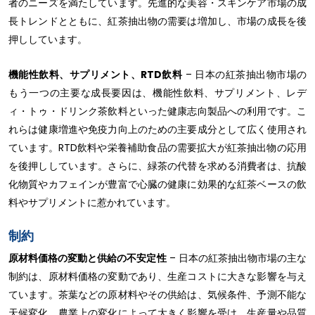
者のニーズを満たしています。先進的な美容・スキンケア市場の成
長トレンドとともに、紅茶抽出物の需要は増加し、市場の成長を後
押ししています。
機能性飲料、サプリメント、RTD飲料
– 日本の紅茶抽出物市場の
もう一つの主要な成長要因は、機能性飲料、サプリメント、レデ
ィ・トゥ・ドリンク茶飲料といった健康志向製品への利用です。こ
れらは健康増進や免疫力向上のための主要成分として広く使用され
ています。RTD飲料や栄養補助食品の需要拡大が紅茶抽出物の応用
を後押ししています。さらに、緑茶の代替を求める消費者は、抗酸
化物質やカフェインが豊富で心臓の健康に効果的な紅茶ベースの飲
料やサプリメントに惹かれています。
制約
原材料価格の変動と供給の不安定性
– 日本の紅茶抽出物市場の主な
制約は、原材料価格の変動であり、生産コストに大きな影響を与え
ています。茶葉などの原材料やその供給は、気候条件、予測不能な
天候変化、農業上の変化によって大きく影響を受け、生産量や品質