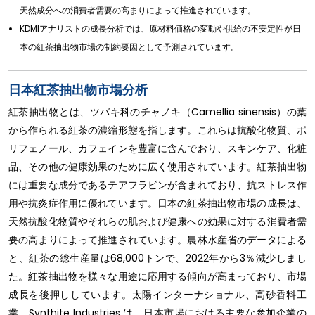
天然成分への消費者需要の高まりによって推進されています。
KDMIアナリストの成長分析では、原材料価格の変動や供給の不安定性が日
本の紅茶抽出物市場の制約要因として予測されています。
日本紅茶抽出物市場分析
紅茶抽出物とは、ツバキ科のチャノキ（Camellia sinensis）の葉
から作られる紅茶の濃縮形態を指します。これらは抗酸化物質、ポ
リフェノール、カフェインを豊富に含んでおり、スキンケア、化粧
品、その他の健康効果のために広く使用されています。紅茶抽出物
には重要な成分であるテアフラビンが含まれており、抗ストレス作
用や抗炎症作用に優れています。日本の紅茶抽出物市場の成長は、
天然抗酸化物質やそれらの肌および健康への効果に対する消費者需
要の高まりによって推進されています。農林水産省のデータによる
と、紅茶の総生産量は68,000トンで、2022年から3％減少しまし
た。紅茶抽出物を様々な用途に応用する傾向が高まっており、市場
成長を後押ししています。太陽インターナショナル、高砂香料工
業、Synthite Industries は、日本市場における主要な参加企業の