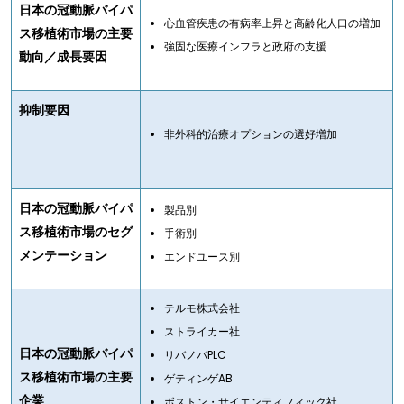
日本の冠動脈バイパ
心血管疾患の有病率上昇と高齢化人口の増加
ス移植術市場の主要
強固な医療インフラと政府の支援
動向／成長要因
抑制要因
非外科的治療オプションの選好増加
日本の冠動脈バイパ
製品別
ス移植術市場のセグ
手術別
メンテーション
エンドユース別
テルモ株式会社
ストライカー社
日本の冠動脈バイパ
リバノバPLC
ス移植術市場の主要
ゲティンゲAB
企業
ボストン・サイエンティフィック社