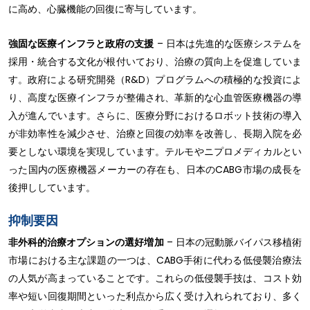
に高め、心臓機能の回復に寄与しています。
強固な医療インフラと政府の支援
– 日本は先進的な医療システムを
採用・統合する文化が根付いており、治療の質向上を促進していま
す。政府による研究開発（R&D）プログラムへの積極的な投資によ
り、高度な医療インフラが整備され、革新的な心血管医療機器の導
入が進んでいます。さらに、医療分野におけるロボット技術の導入
が非効率性を減少させ、治療と回復の効率を改善し、長期入院を必
要としない環境を実現しています。テルモやニプロメディカルとい
った国内の医療機器メーカーの存在も、日本のCABG市場の成長を
後押ししています。
抑制要因
非外科的治療オプションの選好増加
– 日本の冠動脈バイパス移植術
市場における主な課題の一つは、CABG手術に代わる低侵襲治療法
の人気が高まっていることです。これらの低侵襲手技は、コスト効
率や短い回復期間といった利点から広く受け入れられており、多く