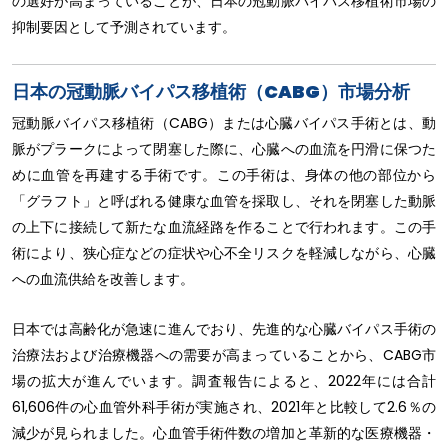
の選好が高まっていることが、日本の冠動脈バイパス移植術市場の
抑制要因として予測されています。
日本の冠動脈バイパス移植術（CABG）市場分析
冠動脈バイパス移植術（CABG）または心臓バイパス手術とは、動
脈がプラークによって閉塞した際に、心臓への血流を円滑に保つた
めに血管を再建する手術です。この手術は、身体の他の部位から
「グラフト」と呼ばれる健康な血管を採取し、それを閉塞した動脈
の上下に接続して新たな血流経路を作ることで行われます。この手
術により、狭心症などの症状や心不全リスクを軽減しながら、心臓
への血流供給を改善します。
日本では高齢化が急速に進んでおり、先進的な心臓バイパス手術の
治療法および治療機器への需要が高まっていることから、CABG市
場の拡大が進んでいます。調査報告によると、2022年には合計
61,606件の心血管外科手術が実施され、2021年と比較して2.6％の
減少が見られました。心血管手術件数の増加と革新的な医療機器・