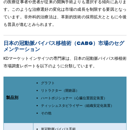
の医療従事者や患者が従来の開胸手術よりも選択する傾向にありま
す。このような治療選好の変化は市場の成長を制限する要因となっ
ています。非外科的治療法は、革新的技術の採用拡大とともに今後
も普及が進むとみられます。
日本の冠動脈バイパス移植術（CABG）市場のセグ
メンテーション
KDマーケットインサイツの専門家は、日本の冠動脈バイパス移植術
市場調査レポートを以下のように分類しています。
グラフト
リトラクター（開創器）
製品別
ハートポジショナー（心臓位置固定装置）
ティッシュスタビライザー（組織安定化装置）
その他
単冠動脈バイパス手術