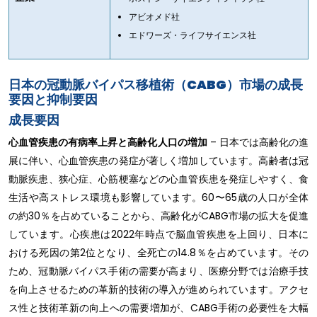
アビオメド社
エドワーズ・ライフサイエンス社
日本の冠動脈バイパス移植術（CABG）市場の成長
要因と抑制要因
成長要因
心血管疾患の有病率上昇と高齢化人口の増加
– 日本では高齢化の進
展に伴い、心血管疾患の発症が著しく増加しています。高齢者は冠
動脈疾患、狭心症、心筋梗塞などの心血管疾患を発症しやすく、食
生活や高ストレス環境も影響しています。60〜65歳の人口が全体
の約30％を占めていることから、高齢化がCABG市場の拡大を促進
しています。心疾患は2022年時点で脳血管疾患を上回り、日本に
おける死因の第2位となり、全死亡の14.8％を占めています。その
ため、冠動脈バイパス手術の需要が高まり、医療分野では治療手技
を向上させるための革新的技術の導入が進められています。アクセ
ス性と技術革新の向上への需要増加が、CABG手術の必要性を大幅