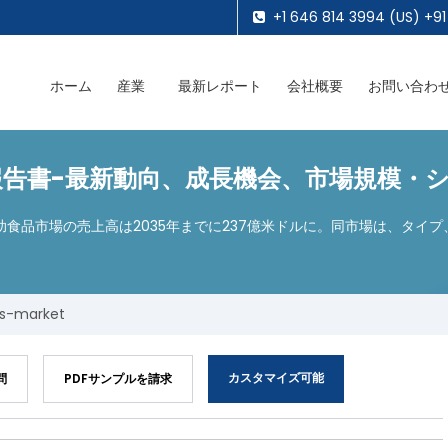
+1 646 814 3994 (US) +91
ホーム
産業
最新レポート
会社概要
お問い合わ
書-最新動向、成長機会、市場規模・シェア
助食品市場の売上高は2035年までに237億米ドルに。同市場は、タイ
ts-market
カスタマイズ可能
問
PDFサンプルを請求