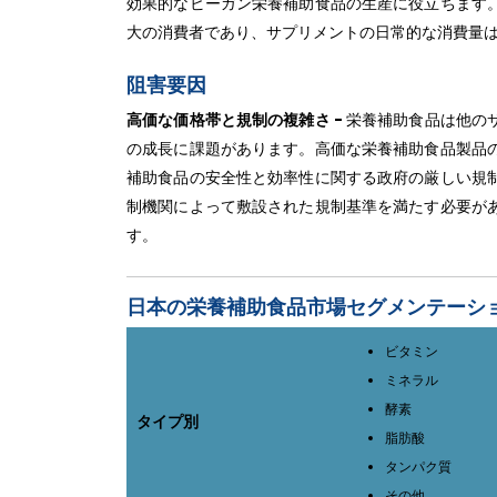
効果的なビーガン栄養補助食品の生産に役立ちます
大の消費者であり、サプリメントの日常的な消費量はビ
阻害要因
高価な価格帯と規制の複雑さ -
栄養補助食品は他の
の成長に課題があります。高価な栄養補助食品製品
補助食品の安全性と効率性に関する政府の厳しい規
制機関によって敷設された規制基準を満たす必要が
す。
日本の栄養補助食品市場セグメンテーシ
ビタミン
ミネラル
酵素
タイプ別
脂肪酸
タンパク質
その他