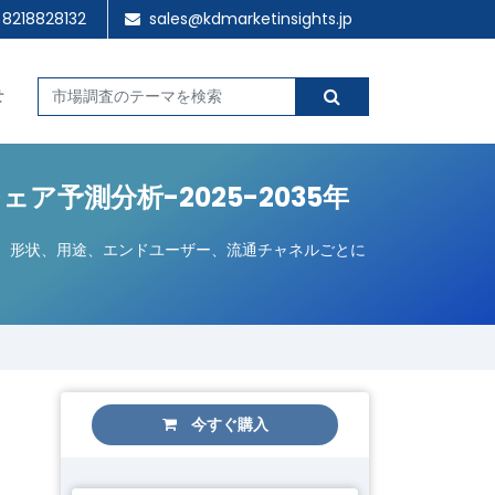
 8218828132
sales@kdmarketinsights.jp
せ
予測分析-2025-2035年
プ、形状、用途、エンドユーザー、流通チャネルごとに
今すぐ購入