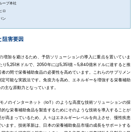
ループ本社
ヒロ
パン
と阻害要因
の増加を避けるため、予防ソリューションの導入に重点を置いていま
,251米ドルで、2050年には5,351億～5,840億米ドルに達すると推
若者の間で栄養補助食品の必要性を高めています。これらのサプリメン
測定可能な実践法です。免疫力を高め、エネルギーを増強する栄養補助
長の主な原動力となっています。
、モノのインターネット（IoT）のような高度な技術ソリューションの採
果的な栄養補助食品を製造するためにそのような技術を導入することが
要が高まっているため、人々はエネルギーレベルを向上させ、慢性疾患
でいます。技術革新は、日本の栄養補助食品市場の成長をサポートする