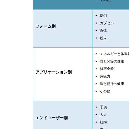
錠剤
カプセル
フォーム別
液体
粉末
エネルギーと体重
骨と関節の健康
健康全般
アプリケーション別
免疫力
脳と精神の健康
その他
子供
大人
エンドユーザー別
妊婦