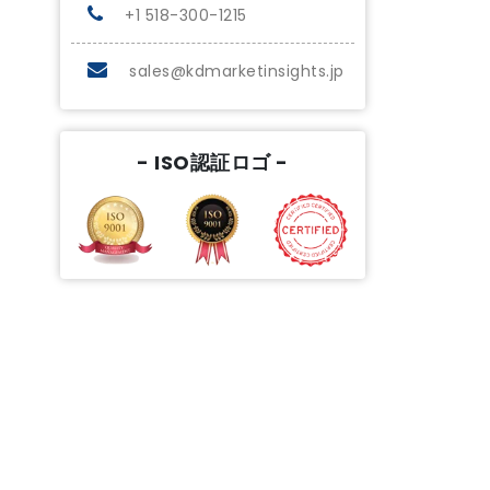
+1 518-300-1215
sales@kdmarketinsights.jp
- ISO認証ロゴ -