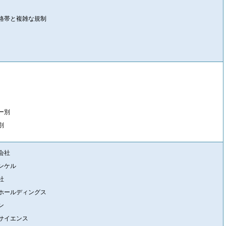
格帯と複雑な規制
ー別
別
会社
ンケル
社
ホールディングス
ン
サイエンス