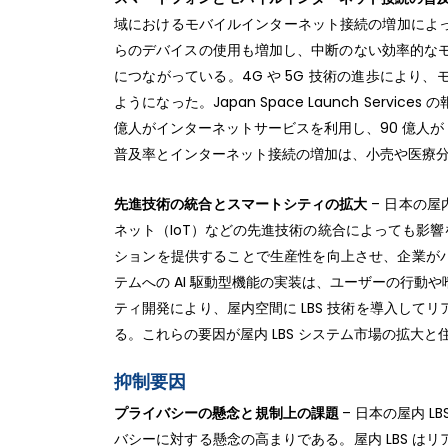
域におけるモバイルインターネット接続の増加によ
らのデバイスの使用も増加し、中断のない効率的なモ
につながっている。4G や 5G 技術の進歩によ
ようになった。Japan Space Launch Servi
億人がインターネットサービスを利用し、90 億人が
普及率とインターネット接続の増加は、小売や医療分野
先進技術の統合とスマートシティの拡大
– 日本の屋
ネット（IoT）などの先進技術の統合によっても影響
ションを提供することで生産性を向上させ、企業がパ
テムへの AI 駆動型機能の実装は、ユーザーの行
ティ開発により、屋内空間に LBS 技術を導入し
る。これらの要因が屋内 LBS システム市場の拡大
抑制要因
プライバシーの懸念と規制上の課題
– 日本の屋内 
バシーに対する懸念の高まりである。屋内 LBS 