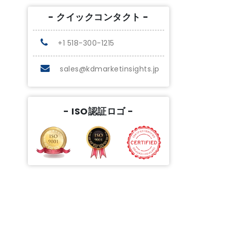
- クイックコンタクト -
+1 518-300-1215
sales@kdmarketinsights.jp
- ISO認証ロゴ -