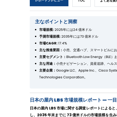
レポートプレビュー
TOC
よくある質
主なポイントと洞察
市場規模:
2025年には24 億米ドル
予測市場規模:
2035年には73 億米ドル
市場CAGR:
17.4%
主な推進要因：
小売、交通ハブ、スマートビルに
主要セグメント：
Bluetooth Low Energy
主な用途：
小売ナビゲーション、資産追跡、ヘル
主要企業：
Google LLC、Apple Inc.、Cisco Syst
Technologies Corporation。
日本の屋内 LBS 市場規模レポート — 
日本の屋内 LBS 市場に関する調査レポートによると、市
し、2035 年末までに 73 億米ドルの市場規模を生