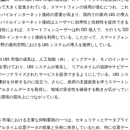
って大きく促進されている。スマートフォンの採用が進むにつれ、これ
バイルインターネット接続の需要が高まり、国内での屋内 LBS の導入
り、モバイルインターネット接続はユーザーに効率性と信頼性を提供できる
ces の報告によれば、スマートフォンユーザーは約 130 億人で、そのうち 120
 5G インターネット接続を利用している。したがって、スマートフォン
の屋内空間における LBS システムの導入を後押ししている。
内 LBS 市場の成長は、人工知能（AI）、ビッグデータ、モノのインター
を受けており、LBS システムが進化し、リアルタイムの追跡やナビゲー
ーソナライズされたサービスを提供できるようにしている。LBS シス
動や嗜好を分析するのに役立つ。さらに、政府の支援政策を伴うスマートシ
てリアルタイムデータを取得し、地域の安全性を確保する動きが広がってい
と住環境の質向上につながっている。
LBS 市場における主要な抑制要因の一つは、セキュリティとデータプライ
はリアルタイム位置データの収集と分析に依存しているため、特に位置デー