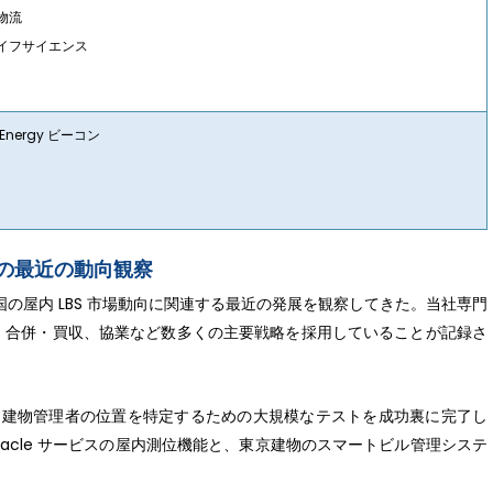
物流
イフサイエンス
w Energy ビーコン
トの最近の動向観察
家は、米国の屋内 LBS 市場動向に関連する最近の発展を観察してきた。当社専門
、合併・買収、協業など数多くの主要戦略を採用していることが記録さ
て建物管理者の位置を特定するための大規模なテストを成功裏に完了し
innacle サービスの屋内測位機能と、東京建物のスマートビル管理システ