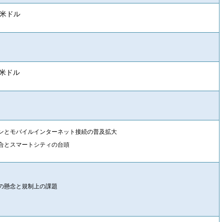
億米ドル
億米ドル
ンとモバイルインターネット接続の普及拡大
合とスマートシティの台頭
の懸念と規制上の課題