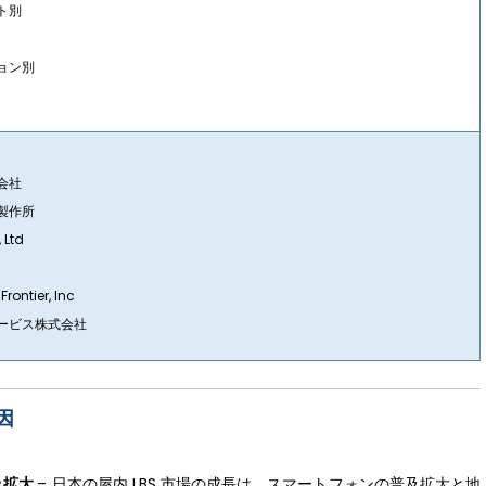
ト別
ョン別
会社
製作所
 Ltd
Frontier, Inc
サービス株式会社
因
及拡大
– 日本の屋内 LBS 市場の成長は、スマートフォンの普及拡大と地