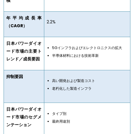
模
年平均成長率
2.2%
（CAGR）
日本パワーダイオ
5Gインフラおよびエレクトロニクスの拡大
ード市場の主要ト
半導体材料における技術革新
レンド／成長要因
抑制要因
高い開発および製造コスト
老朽化した製造インフラ
日本パワーダイオ
タイプ別
ード市場のセグメ
最終用途別
ンテーション