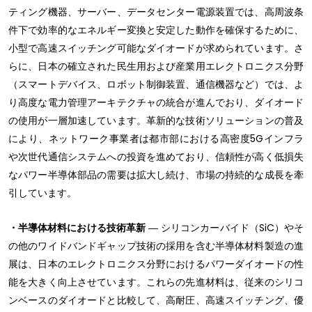
ティング機器、サーバー、データセンター電源装置では、高周波条
件下で効率的なエネルギー変換と安定した動作を確保するために、
小型で高速スイッチング可能なダイオードが求められています。さ
らに、日本の確立された民生用および産業用エレクトロニクス分野
（スマートデバイス、ロボット制御装置、通信機器など）では、よ
り高度な電力管理アーキテクチャの統合が進んでおり、ダイオード
の使用が一層加速しています。革新的な技術ソリューションの普及
により、ネットワーク事業者は都市部における高密度5Gインフラ
や次世代通信システムへの投資を進めており、信頼性が高く低損失
なパワー半導体部品の需要は拡大し続け、市場の持続的な成長を牽
引しています。
・半導体材料における技術革新
― シリコンカーバイド（SiC）やそ
の他のワイドバンドギャップ技術の採用を含む半導体材料製造の進
展は、日本のエレクトロニクス分野におけるパワーダイオードの性
能を大きく向上させています。これらの先進材料は、従来のシリコ
ンベースのダイオードと比較して、高耐圧、高速スイッチング、優