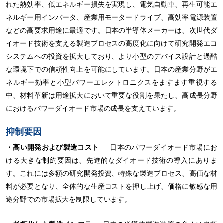
れた熱効率、低エネルギー損失を実現し、電気自動車、再生可能エ
ネルギー用インバータ、産業用モータードライブ、高効率電源装置
などの高要求用途に最適です。日本の半導体メーカーは、次世代ダ
イオード技術を支える製造プロセスの高度化に向けて研究開発エコ
システムへの投資を拡大しており、より小型のデバイス設計と過酷
な環境下での信頼性向上を可能にしています。日本の産業分野がエ
ネルギー効率と小型パワーエレクトロニクスをますます重視する
中、材料革新は用途拡大において重要な役割を果たし、高成長分野
におけるパワーダイオード市場の成長を支えています。
抑制要因
・高い開発および製造コスト
― 日本のパワーダイオード市場にお
ける大きな制約要因は、先進的なダイオード技術の導入にありま
す。これには多額の研究開発投資、特殊な製造プロセス、高価な材
料が必要となり、全体的な生産コストを押し上げ、価格に敏感な用
途分野での市場拡大を制限しています。