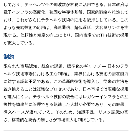
しており、テラヘルツ帯の周波数が容易に活用できる。日本政府は
電子インフラの高度化、強固な半導体基盤、国家的戦略を推進して
おり、これがさらにテラヘルツ技術の応用を後押ししている。この
ような先端技術の応用は、高速通信、超低遅延、大容量リンクを実
現する。信頼性と精度の向上により、国内市場でのTHz技術の採用
が拡大している。
制約
限られた市場認知、統合の課題、標準化のギャップ ― 日本のテラ
ヘルツ技術市場における主な制約は、業界における技術の潜在能力
に対する認知不足である。この革新的技術を導入し、従来の方法を
置き換えることは複雑なプロセスであり、日本市場では広範な採用
が進みにくい。テラヘルツ技術の統合にはレガシーインフラとの互
換性を効率的に管理できる熟練した人材が必要であり、その結果、
導入ペースが遅れている。そのため、知識不足、リスク認識の高
さ、構造的な統合の難しさが市場拡大を制限している。