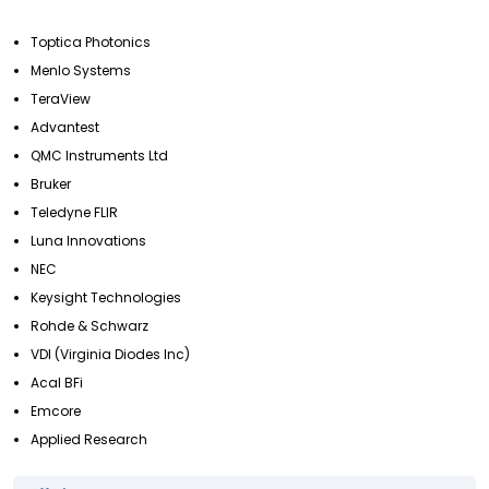
Toptica Photonics
Menlo Systems
TeraView
Advantest
QMC Instruments Ltd
Bruker
Teledyne FLIR
Luna Innovations
NEC
Keysight Technologies
Rohde & Schwarz
VDI (Virginia Diodes Inc)
Acal BFi
Emcore
Applied Research