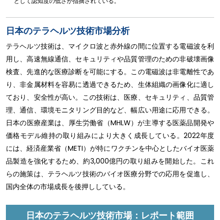
として認知度の低さが指摘されている。
日本のテラヘルツ技術市場分析
テラヘルツ技術は、マイクロ波と赤外線の間に位置する電磁波を利
用し、高速無線通信、セキュリティや品質管理のための非破壊画像
検査、先進的な医療診断を可能にする。この電磁波は非電離性であ
り、非金属材料を容易に透過できるため、生体組織の画像化に適し
ており、安全性が高い。この技術は、医療、セキュリティ、品質管
理、通信、環境モニタリング目的など、幅広い用途に応用できる。
日本の医療産業は、厚生労働省（MHLW）が主導する医薬品開発や
価格モデル維持の取り組みにより大きく成長している。2022年度
には、経済産業省（METI）が特にワクチンを中心としたバイオ医薬
品製造を強化するため、約3,000億円の取り組みを開始した。これ
らの施策は、テラヘルツ技術のバイオ医療分野での応用を促進し、
国内全体の市場成長を後押ししている。
日本のテラヘルツ技術市場：レポート範囲