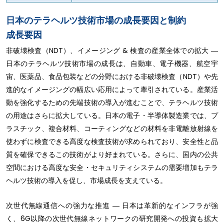
日本のテラヘルツ技術市場の成長要因と制約
成長要因
非破壊検査（NDT）、イメージング & 検査の産業全体での拡大 ―
日本のテラヘルツ技術市場の成長は、自動車、電子機器、航空宇
宙、医薬品、食品包装などの分野における非破壊検査（NDT）や先
進的なイメージングの幅広い応用によって牽引されている。産業活
動を強化するための先端技術の導入が進むことで、テラヘルツ技術
の用途はさらに拡大している。日本の電子・半導体製造業では、プ
ラスチック、複合材料、コーティングなどの材料を非電離放射線を
使わずに検査できる高度な検査技術が求められており、安全性と品
質を確保できるこの技術がより好まれている。さらに、国内の公共
空間における高度な安全・セキュリティシステムの需要増加もテラ
ヘルツ技術の導入を促し、市場成長を支えている。
次世代無線通信への強力な推進 ― 日本は革新的なインフラが強
く、6G以降の次世代無線ネットワークの研究開発への投資も拡大