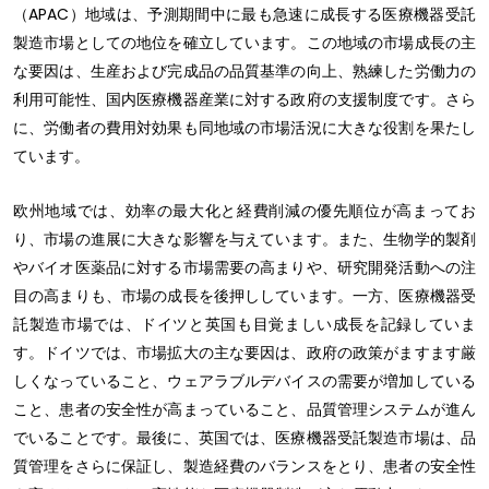
（APAC）地域は、予測期間中に最も急速に成長する医療機器受託
製造市場としての地位を確立しています。この地域の市場成長の主
な要因は、生産および完成品の品質基準の向上、熟練した労働力の
利用可能性、国内医療機器産業に対する政府の支援制度です。さら
に、労働者の費用対効果も同地域の市場活況に大きな役割を果たし
ています。
欧州地域では、効率の最大化と経費削減の優先順位が高まってお
り、市場の進展に大きな影響を与えています。また、生物学的製剤
やバイオ医薬品に対する市場需要の高まりや、研究開発活動への注
目の高まりも、市場の成長を後押ししています。一方、医療機器受
託製造市場では、ドイツと英国も目覚ましい成長を記録していま
す。ドイツでは、市場拡大の主な要因は、政府の政策がますます厳
しくなっていること、ウェアラブルデバイスの需要が増加している
こと、患者の安全性が高まっていること、品質管理システムが進ん
でいることです。最後に、英国では、医療機器受託製造市場は、品
質管理をさらに保証し、製造経費のバランスをとり、患者の安全性