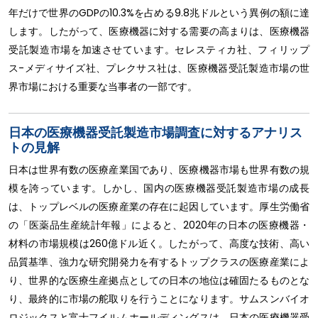
年だけで世界のGDPの10.3%を占める9.8兆ドルという異例の額に達
します。したがって、医療機器に対する需要の高まりは、医療機器
受託製造市場を加速させています。セレスティカ社、フィリップ
ス-メディサイズ社、プレクサス社は、医療機器受託製造市場の世
界市場における重要な当事者の一部です。
日本の医療機器受託製造市場調査に対するアナリス
トの見解
日本は世界有数の医療産業国であり、医療機器市場も世界有数の規
模を誇っています。しかし、国内の医療機器受託製造市場の成長
は、トップレベルの医療産業の存在に起因しています。厚生労働省
の「医薬品生産統計年報」によると、2020年の日本の医療機器・
材料の市場規模は260億ドル近く。したがって、高度な技術、高い
品質基準、強力な研究開発力を有するトップクラスの医療産業によ
り、世界的な医療生産拠点としての日本の地位は確固たるものとな
り、最終的に市場の舵取りを行うことになります。サムスンバイオ
ロジックスと富士フイルムホールディングスは、日本の医療機器受