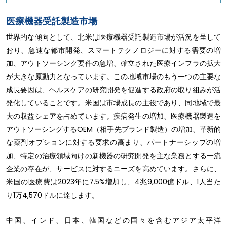
医療機器受託製造市場
世界的な傾向として、北米は医療機器受託製造市場が活況を呈して
おり、急速な都市開発、スマートテクノロジーに対する需要の増
加、アウトソーシング要件の急増、確立された医療インフラの拡大
が大きな原動力となっています。この地域市場のもう一つの主要な
成長要因は、ヘルスケアの研究開発を促進する政府の取り組みが活
発化していることです。米国は市場成長の主役であり、同地域で最
大の収益シェアを占めています。疾病発生の増加、医療機器製造を
アウトソーシングするOEM（相手先ブランド製造）の増加、革新的
な薬剤オプションに対する要求の高まり、パートナーシップの増
加、特定の治療領域向けの新機器の研究開発を主な業務とする一流
企業の存在が、サービスに対するニーズを高めています。さらに、
米国の医療費は2023年に7.5%増加し、4兆9,000億ドル、1人当た
り1万4,570ドルに達します。
中国、インド、日本、韓国などの国々を含むアジア太平洋