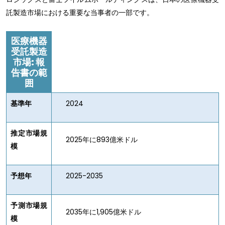
託製造市場における重要な当事者の一部です。
医療機器
受託製造
市場
:
報
告書の範
囲
基準年
2024
推定市場規
2025年に893億米ドル
模
予想年
2025-2035
予測市場規
2035年に1,905億米ドル
模