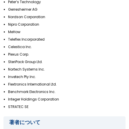
Peter’s Technology
Gerresheimer AG
Nordson Corporation
Nipro Corporation
MeHow
Teleflex Incorporated
Celestica Inc.
Plexus Corp.
SteriPack Group Ltd.
Nortech Systems Inc.
Invetech Pty Inc.
Flextronics International Ltd.
Benchmark Electronics Inc.
Integer Holdings Corporation
STRATEC SE
著者について