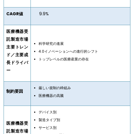
CAGR値
9.9%
医療機器受
託製造市場
科学研究の進展
主要トレン
4.0イノベーションへの進行的シフト
ド／主要成
トップレベルの医療産業の存在
長ドライバ
ー
厳しい規制の枠組み
制約要因
医療機器の高騰
デバイス別
製造タイプ別
医療機器受
サービス別
託製造市場