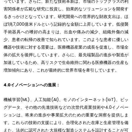
っています。さらに、新たな技術革新は、市場のトップクラスの利
害関係者が広範な研究に投資し、効果的なソリューションを開発す
るきっかけとなっています。研究開発への世界的な財政支出は、ほ
ぼ1兆7,000億米ドルという記録的な金額に上昇しています。低侵襲
手術器具への嗜好の高まりは、出血や痛みの減少、組織外傷の減
少、患者の転帰の改善で知られています。このような患者に優しい
機器や技術に対する需要は、医療機器産業の成長を促進し、市場全
体の拡大を後押ししています。さらに、最先端製品の進歩や製造が
加速しているため、高リスクで生命維持に関わる医療機器の生産も
増加傾向にあり、これが最終的に世界市場を牽引しています。
4.0イノベーションへの進展：
機械学習(ML)、人工知能(AI)、モノのインターネット(IoT)、ビッ
グデータ、その他の先進技術などの次世代産業技術や4.0イノベー
ションは、将来の進歩や事業拡大のための重要な洞察を提供しま
す。これらの技術の支援により、合理化された在庫と生産管理を備
えた、法的に認可された大規模な製造システムを設計することが可