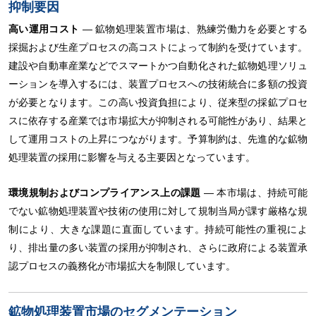
抑制要因
高い運用コスト
― 鉱物処理装置市場は、熟練労働力を必要とする
採掘および生産プロセスの高コストによって制約を受けています。
建設や自動車産業などでスマートかつ自動化された鉱物処理ソリュ
ーションを導入するには、装置プロセスへの技術統合に多額の投資
が必要となります。この高い投資負担により、従来型の採鉱プロセ
スに依存する産業では市場拡大が抑制される可能性があり、結果と
して運用コストの上昇につながります。予算制約は、先進的な鉱物
処理装置の採用に影響を与える主要因となっています。
環境規制およびコンプライアンス上の課題
― 本市場は、持続可能
でない鉱物処理装置や技術の使用に対して規制当局が課す厳格な規
制により、大きな課題に直面しています。持続可能性の重視によ
り、排出量の多い装置の採用が抑制され、さらに政府による装置承
認プロセスの義務化が市場拡大を制限しています。
鉱物処理装置市場のセグメンテーション