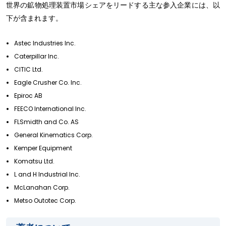
世界の鉱物処理装置市場シェアをリードする主な参入企業には、以
下が含まれます。
Astec Industries Inc.
Caterpillar Inc.
CITIC Ltd.
Eagle Crusher Co. Inc.
Epiroc AB
FEECO International Inc.
FLSmidth and Co. AS
General Kinematics Corp.
Kemper Equipment
Komatsu Ltd.
L and H Industrial Inc.
McLanahan Corp.
Metso Outotec Corp.