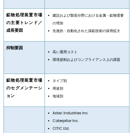
鉱物処理装置市場
建設および製造分野における金属・鉱物需要
の主要トレンド／
の増加
成長要因
先進的・自動化された採鉱技術の採用拡大
抑制要因
高い運用コスト
環境規制およびコンプライアンス上の課題
鉱物処理装置市場
タイプ別
のセグメンテーシ
用途別
ョン
地域別
Astec Industries Inc.
Caterpillar Inc.
CITIC Ltd.