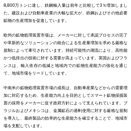
8,800万トンに達し、鉄鋼輸入量は前年と比較して3％増加しまし
た。建設および自動車産業の大幅な拡大が、鉄鋼およびその他必要
鉱物の生産増加を促進しています。
欧州の鉱物処理装置市場は、メーカーに対して承認プロセスの完了
や革新的なソリューションの統合による生産量増加を求める厳格な
規制によって牽引されています。持続可能性の潮流により、高性能
かつ低排出の技術に対する需要が高まっています。英国およびフラ
ンスは、輸入依存の低減と地域内での鉱物生産能力の強化を通じ
て、地域市場をリードしています。
中南米の鉱物処理装置市場の成長は、自動車産業などからの需要増
加に対応するため、生産能力向上を目的としてスマート鉱物採掘装
置の採用をメーカーに促す政府方針によって支えられています。ブ
ラジルおよびメキシコは、金属鉱石の過剰使用に対する厳格な規制
を導入し、最終製品の効率的な生産能力を確立することで、地域市
場を支配しています。