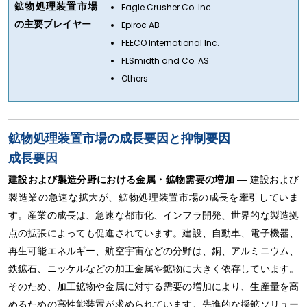
鉱物処理装置市場
Eagle Crusher Co. Inc.
の主要プレイヤー
Epiroc AB
FEECO International Inc.
FLSmidth and Co. AS
Others
鉱物処理装置市場の成長要因と抑制要因
成長要因
建設および製造分野における金属・鉱物需要の増加
― 建設および
製造業の急速な拡大が、鉱物処理装置市場の成長を牽引していま
す。産業の成長は、急速な都市化、インフラ開発、世界的な製造拠
点の拡張によっても促進されています。建設、自動車、電子機器、
再生可能エネルギー、航空宇宙などの分野は、銅、アルミニウム、
鉄鉱石、ニッケルなどの加工金属や鉱物に大きく依存しています。
そのため、加工鉱物や金属に対する需要の増加により、生産量を高
めるための高性能装置が求められています。先進的な採鉱ソリュー