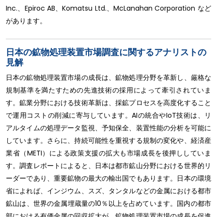
Inc.、Epiroc AB、Komatsu Ltd.、McLanahan Corporation など
があります。
日本の鉱物処理装置市場調査に関するアナリストの
見解
日本の鉱物処理装置市場の成長は、鉱物処理分野を革新し、厳格な
規制基準を満たすための先進技術の採用によって牽引されていま
す。鉱業分野における技術革新は、採鉱プロセスを高度化すること
で運用コストの削減に寄与しています。AIの統合やIoT技術は、リ
アルタイムの処理データ監視、予知保全、装置性能の分析を可能に
しています。さらに、持続可能性を重視する規制の変化や、経済産
業省（METI）による政策支援の拡大も市場成長を後押ししていま
す。調査レポートによると、日本は都市鉱山分野における世界的リ
ーダーであり、重要鉱物の最大の輸出国でもあります。日本の環境
省によれば、インジウム、スズ、タンタルなどの金属における都市
鉱山は、世界の金属埋蔵量の10％以上を占めています。国内の都市
部における有価金属の回収拡大が、鉱物処理装置市場の成長を促進