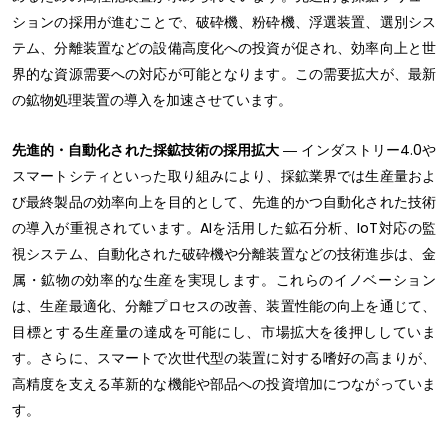
ションの採用が進むことで、破砕機、粉砕機、浮選装置、選別シス
テム、分離装置などの設備高度化への投資が促され、効率向上と世
界的な資源需要への対応が可能となります。この需要拡大が、最新
の鉱物処理装置の導入を加速させています。
先進的・自動化された採鉱技術の採用拡大
― インダストリー4.0や
スマートシティといった取り組みにより、採鉱業界では生産量およ
び最終製品の効率向上を目的として、先進的かつ自動化された技術
の導入が重視されています。AIを活用した鉱石分析、IoT対応の監
視システム、自動化された破砕機や分離装置などの技術進歩は、金
属・鉱物の効率的な生産を実現します。これらのイノベーション
は、生産最適化、分離プロセスの改善、装置性能の向上を通じて、
目標とする生産量の達成を可能にし、市場拡大を後押ししていま
す。さらに、スマートで次世代型の装置に対する嗜好の高まりが、
高精度を支える革新的な機能や部品への投資増加につながっていま
す。