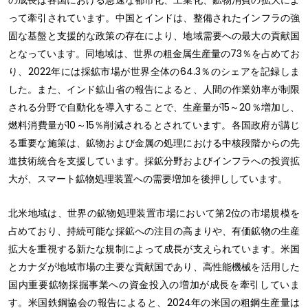
の成長は各国における急速な都市化、工業化、鉱物消費の拡大によ
って牽引されています。中国とインドは、整備されたインフラの強
固な基盤と支援的な政策の存在により、地域需要への最大の貢献国
となっています。同地域は、世界の粗金属生産量の73％を占めてお
り、2022年には採鉱市場が世界全体の64.3％のシェアを記録しま
した。また、インド鉱山省の報告によると、人間の作業効率が制限
される分野で自動化を導入することで、生産量が15～20％増加し、
燃料消費量が10～15％削減されるとされています。各国政府が講じ
る重要な施策は、鉱物および金属の処理における中核段階からの先
進技術統合を支援しています。採鉱分野およびインフラへの投資拡
大が、スマート鉱物処理装置への需要増加を後押ししています。
北米地域は、世界の鉱物処理装置市場において第2位の市場規模を
占めており、持続可能な採鉱への注目の高まりや、有価鉱物の生産
拡大を重視する新たな規制によって成長が支えられています。米国
とカナダが地域市場の主要な貢献国であり、高性能機械を活用した
国内重要鉱物採掘事業への資金投入の増加が成長を牽引していま
す。米国鉄鋼協会の報告によると、2024年の米国の粗鋼生産量は