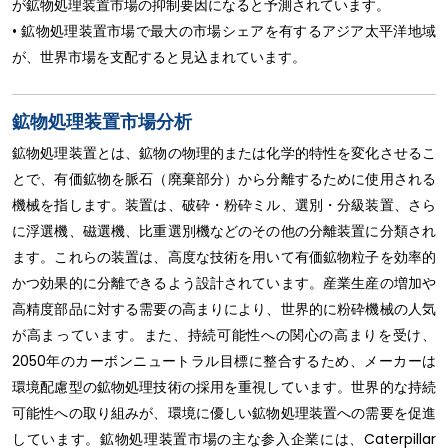
が鉱物処理装置市場の抑制要因になると予測されています。
• 鉱物処理装置市場で最大の市場シェアを有するアジア太平洋地域
が、世界市場を支配すると見込まれています。
鉱物処理装置市場分析
鉱物処理装置とは、鉱物の物理的または化学的特性を変化させるこ
とで、有価鉱物を脈石（廃棄部分）から分離するために使用される
機械を指します。装置は、破砕・粉砕ミル、選別・分級装置、さら
に浮選機、磁選機、比重選別機などのその他の分離装置に分類され
ます。これらの装置は、高度な技術を用いて有価鉱物粒子を効率的
かつ効果的に分離できるよう設計されています。産業生産の増加や
高精度部品に対する需要の高まりにより、世界的に粉砕機械の人気
が高まっています。また、持続可能性への関心の高まりを受け、
2050年のカーボンニュートラル目標に整合するため、メーカーは
環境配慮型の鉱物処理技術の採用を重視しています。世界的な持続
可能性への取り組みが、環境に優しい鉱物処理装置への需要を促進
しています。鉱物処理装置市場の主な参入企業には、Caterpillar