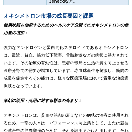
Zenecaなど。
オキシメトロン市場の成長要因と課題
健康状態を治療するためのヘルスケア分野でのオキシメトロンの使
用量の増加：
強力なアンドロゲンと蛋白同化ステロイドであるオキシメトロン
は、最近、貧血、筋力低下障害、骨髄刺激などの病状に処方されて
います。その治療の有効性は、患者の転帰と生活の質を向上させる
医療分野での需要が増加しています。赤血球産生を刺激し、筋肉の
成長を促進するその能力は、様々な医療現場において貴重な治療選
択肢となっています。
薬剤の誤用・乱用に対する懸念の高まり：
オキシメトロンは、貧血や筋肉の衰えなどの病状の治療に使用され
るため、一部の人々は、パフォーマンス向上薬として、または競技
や試合中の筋肉増強のために、それを誤用または乱用します。それ