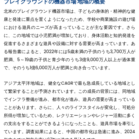
プレイグラウンドの機器市場 地域の概要
北米のプレイグラウンド機器市場は、子どもの身体的・精神的な健
康と発達に重点を置くようになったため、学校や商業施設の遊び場
における遊具のニーズが高まっていることが主な要因です。さら
に、この地域では小児肥満が増加しており、身体活動と知的発達を
促進するさまざまな遊具や設備に対する需要が高まっています。あ
る報告書によると、2022年には5歳未満の子供のうち3,700万人が
肥満、5～19歳の子供と青少年のうち3億9,000万人以上が過体重
で、そのうち1億6,000万人が肥満と向き合っています。
アジア太平洋地域は、健全なCAGRで最も急成長している地域とし
て繁栄することが予測されています。この成長の背景には、同地域
でインフラ整備が進み、都市化が進み、遊具の需要が高まっている
ことがあります。さらに、人々のライフスタイルが変化し、可処分
所得が増加しているため、レクリエーションやレジャー活動に多く
の支出をすることができるようになったことも、遊具市場を牽引し
ています。調査結果によると、中国の都市化は急速に進み、2024