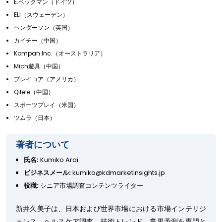
E.ベックマン（ドイツ）
ELI（スウェーデン）
ヘンダーソン（英国）
カイチー（中国）
Kompan Inc.（オーストラリア）
Mich遊具（中国）
プレイコア（アメリカ）
Qitele（中国）
スポーツプレイ（米国）
ツムラ（日本）
著者について
氏名:
Kumiko Arai
ビジネスメール:
kumiko@kdmarketinsights.jp
役職:
シニア市場調査コンテンツライター
新井久美子は、日本および世界市場における市場インテリジ
ェンス、ヘルスケア調査、技術トレンド、業界予測を専門と