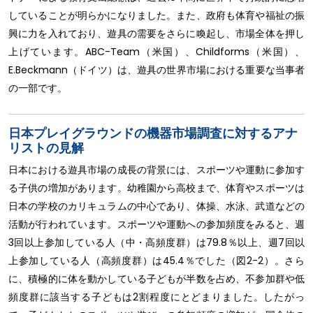
していることが明らかになりました。また、政府も体育や福祉の振
興に力を入れており、遊具の需要をさらに喚起し、市場全体を押し
上げています。ABC-Team（米国）、Childforms（米国）、
E.Beckmann（ドイツ）は、遊具の世界市場における重要な当事者
の一部です。
日本プレイグラウンドの機器市場調査に対するアナ
リストの見解
日本における遊具市場の成長の背景には、スポーツや運動に参加す
る子供の増加があります。幼稚園から高校まで、体育やスポーツは
日本の学校のカリキュラムの中心であり、体操、水泳、武道などの
活動が行われています。スポーツや運動への参加頻度をみると、週
3回以上参加している人（中・高頻度群）は79.8％以上、週7回以
上参加している人（高頻度群）は45.4％でした（図2-2）。さら
に、積極的に体を動かしている子どもが半数を占め、不参加群や低
頻度群に該当する子どもは2割程度にとどまりました。したがっ