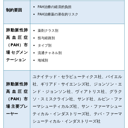
PAH治療の経済的負担
制約要因
PAH治療薬の潜在的リスク
肺動脈性肺
薬剤クラス別
高血圧症
投与経路別
（
PAH
）市
タイプ別
場
セグメン
流通チャネル別
テーション
地域別
ユナイテッド・セラピューティクス社、バイエル
肺動脈性肺
社、ギリアド・サイエンシズ社、ジョンソン・エ
高血圧症
ンド・ジョンソン社、ヴィアトリス社、グラク
（
PAH
）市
ソ・スミスクライン社、サンド社、ルピン・ファ
場
主要プレ
ーマシューティカルズ社、サン・ファーマシュー
ーヤー
ティカル・インダストリーズ社、テバ・ファーマ
シューティカル・インダストリーズ社