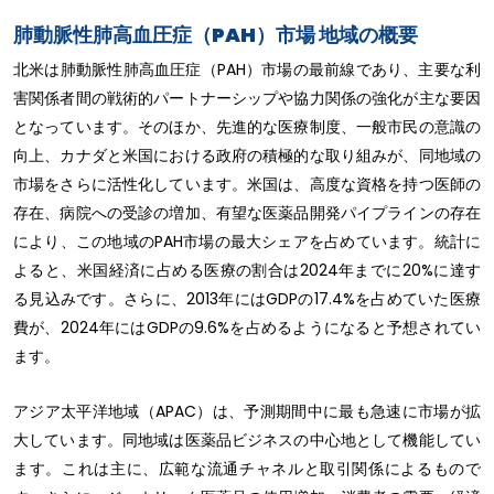
肺動脈性肺高血圧症（PAH）市場 地域の概要
北米は肺動脈性肺高血圧症（PAH）市場の最前線であり、主要な利
害関係者間の戦術的パートナーシップや協力関係の強化が主な要因
となっています。そのほか、先進的な医療制度、一般市民の意識の
向上、カナダと米国における政府の積極的な取り組みが、同地域の
市場をさらに活性化しています。米国は、高度な資格を持つ医師の
存在、病院への受診の増加、有望な医薬品開発パイプラインの存在
により、この地域のPAH市場の最大シェアを占めています。統計に
よると、米国経済に占める医療の割合は2024年までに20%に達す
る見込みです。さらに、2013年にはGDPの17.4%を占めていた医療
費が、2024年にはGDPの9.6%を占めるようになると予想されてい
ます。
アジア太平洋地域（APAC）は、予測期間中に最も急速に市場が拡
大しています。同地域は医薬品ビジネスの中心地として機能してい
ます。これは主に、広範な流通チャネルと取引関係によるもので