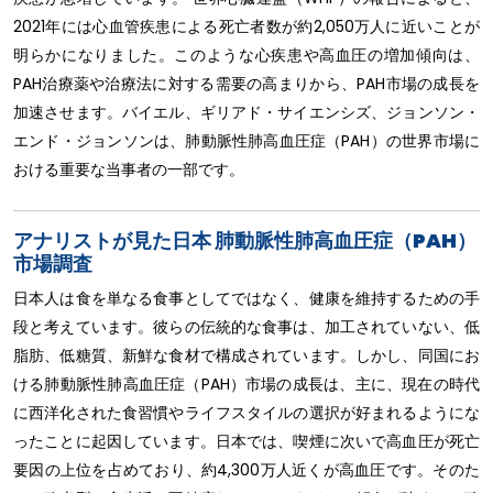
2021年には心血管疾患による死亡者数が約2,050万人に近いことが
明らかになりました。このような心疾患や高血圧の増加傾向は、
PAH治療薬や治療法に対する需要の高まりから、PAH市場の成長を
加速させます。バイエル、ギリアド・サイエンシズ、ジョンソン・
エンド・ジョンソンは、肺動脈性肺高血圧症（PAH）の世界市場に
おける重要な当事者の一部です。
アナリストが見た日本 肺動脈性肺高血圧症（PAH）
市場調査
日本人は食を単なる食事としてではなく、健康を維持するための手
段と考えています。彼らの伝統的な食事は、加工されていない、低
脂肪、低糖質、新鮮な食材で構成されています。しかし、同国にお
ける肺動脈性肺高血圧症（PAH）市場の成長は、主に、現在の時代
に西洋化された食習慣やライフスタイルの選択が好まれるようにな
ったことに起因しています。日本では、喫煙に次いで高血圧が死亡
要因の上位を占めており、約4,300万人近くが高血圧です。そのた