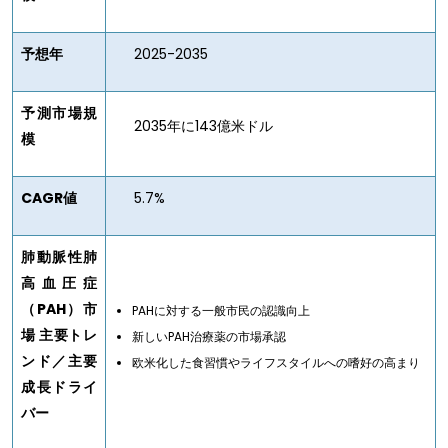
予想年
2025-2035
予測市場規
2035年に143億米ドル
模
CAGR値
5.7%
肺動脈性肺
高血圧症
（
PAH
）市
PAHに対する一般市民の認識向上
場
主要トレ
新しいPAH治療薬の市場承認
ンド／主要
欧米化した食習慣やライフスタイルへの嗜好の高まり
成長ドライ
バー