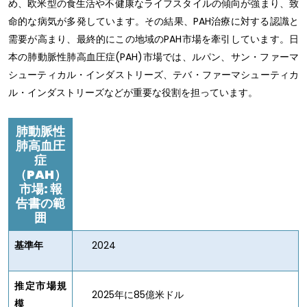
め、欧米型の食生活や不健康なライフスタイルの傾向が強まり、致
命的な病気が多発しています。その結果、PAH治療に対する認識と
需要が高まり、最終的にこの地域のPAH市場を牽引しています。日
本の肺動脈性肺高血圧症(PAH)市場では、ルパン、サン・ファーマ
シューティカル・インダストリーズ、テバ・ファーマシューティカ
ル・インダストリーズなどが重要な役割を担っています。
肺動脈性
肺高血圧
症
（
PAH
）
市場
:
報
告書の範
囲
基準年
2024
推定市場規
2025年に85億米ドル
模