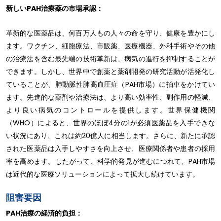
新しいPAH治療薬の市場承認：
革新的な医薬品は、何百万人もの人々の命を守り、健康を豊かにし
ます。ワクチン、細胞療法、市販薬、医療機器、外科手術やその他
の治療法を含む最先端の技術革新は、病気の進行を抑制することが
できます。しかし、世界中で創薬と薬剤開発の研究活動が活発化し
ていることが、肺動脈性肺高血圧症（PAH市場）に拍車をかけてい
ます。先進的な薬剤や治療法は、より高い効率性、副作用の軽減、
より良い病気のコントロールを提供します。世界保健機関
（WHO）によると、世界のほぼ4分の1が必須医薬品を入手できな
い状況にあり、これは約20億人に相当します。さらに、新たに承認
された医薬品は入手しやすさを向上させ、医療関係者や患者の採用
率を高めます。したがって、科学的発見が進むにつれて、PAH市場
は近代的な医療ソリューションによって拡大し続けています。
阻害要因
PAH治療の経済的負担：