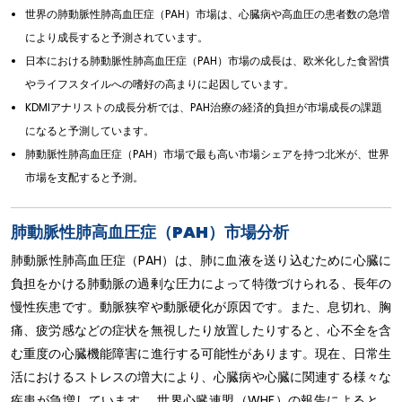
世界の肺動脈性肺高血圧症（PAH）市場は、心臓病や高血圧の患者数の急増
により成長すると予測されています。
日本における肺動脈性肺高血圧症（PAH）市場の成長は、欧米化した食習慣
やライフスタイルへの嗜好の高まりに起因しています。
KDMIアナリストの成長分析では、PAH治療の経済的負担が市場成長の課題
になると予測しています。
肺動脈性肺高血圧症（PAH）市場で最も高い市場シェアを持つ北米が、世界
市場を支配すると予測。
肺動脈性肺高血圧症（PAH）市場分析
肺動脈性肺高血圧症（PAH）は、肺に血液を送り込むために心臓に
負担をかける肺動脈の過剰な圧力によって特徴づけられる、長年の
慢性疾患です。動脈狭窄や動脈硬化が原因です。また、息切れ、胸
痛、疲労感などの症状を無視したり放置したりすると、心不全を含
む重度の心臓機能障害に進行する可能性があります。現在、日常生
活におけるストレスの増大により、心臓病や心臓に関連する様々な
疾患が急増しています。 世界心臓連盟（WHF）の報告によると、