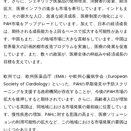
す。さらに、ジェネリック医薬品の使用増加、消費者の需要、経済
拡大、医療インフラの進歩も市場を牽引しています。インドもま
た、その膨大な人口、急速な経済成長、医療制度の強化により、
PAH市場をアップグレードしています。加えて、日本の経済成長
は、期待される成長能力を上回るペースで拡大する可能性がありま
す。中国もまた、この地域市場に大きな貢献をしています。中国は
世界最大の計画的都市改造プログラムを実施し、医療の発展を促進
しています。また、数々の政策が、医療全体の枠組みや経済成長の
目標を支えています。
欧州では、欧州医薬品庁（EMA）や欧州心臓病学会（European
Society of Cardiology）といった、PAHの早期発見や予防スクリ
ーニングを支援する政府機関が存在することが、今後のPAH市場の
拡大を後押しすると期待されています。さらに、高齢者人口が増加
している英国は、同地域における市場発展の最前線に位置していま
す。慢性疾患の増加、PAHに対する意識の高まり、医療ソリューシ
ョンの利用可能性の拡大など、この地域における市場発展の要因は
いくつかあります。