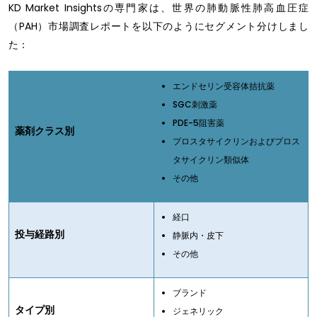
KD Market Insightsの専門家は、世界の肺動脈性肺高血圧症
（PAH）市場調査レポートを以下のようにセグメント分けしまし
た：
エンドセリン受容体拮抗薬
SGC刺激薬
PDE-5阻害薬
薬剤クラス別
プロスタサイクリンおよびプロス
タサイクリン類似体
その他
経口
投与経路別
静脈内・皮下
その他
ブランド
タイプ別
ジェネリック