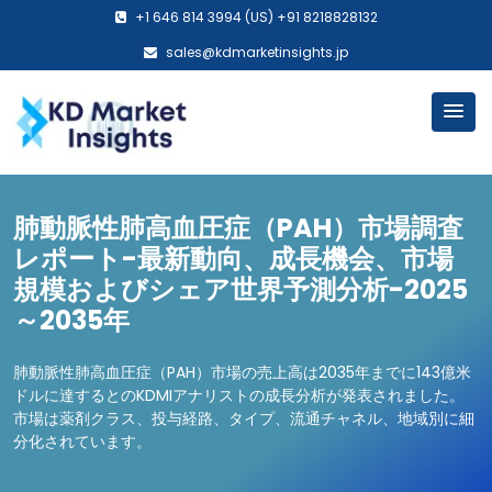
+1 646 814 3994 (US) +91 8218828132
sales@kdmarketinsights.jp
肺動脈性肺高血圧症（PAH）市場調査
レポート-最新動向、成長機会、市場
規模およびシェア世界予測分析-2025
～2035年
肺動脈性肺高血圧症（PAH）市場の売上高は2035年までに143億米
ドルに達するとのKDMIアナリストの成長分析が発表されました。
市場は薬剤クラス、投与経路、タイプ、流通チャネル、地域別に細
分化されています。