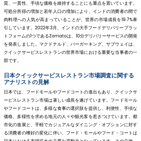
質、一貫性、手頃な価格を維持することにも重点を置いています。
可処分所得の増加と若年人口の増加により、インドの消費者の間で
肉料理への人気が高まっていることが、世界の市場成長を19.7%牽
引しています。2022年3月、インドの大手フードデリバリープラッ
トフォームの1つであるZomatoは、10分デリバリーサービスの開発
を発表しました。マクドナルド、バーガーキング、サブウェイは、
クイックサービスレストランの世界市場における重要な当事者の一
部です。
日本クイックサービスレストラン市場調査に関する
アナリストの見解
日本では、フードモールやフードコートの進出もあり、クイックサ
ービスレストラン市場は著しい成長を遂げています。フードモール
やフードコートは、多様な食事の選択肢を提供し、利便性、手頃な
価格、多様性を求める地元の人々や観光客を惹きつけています。都
市化の進展と、手軽でカジュアルなダイニング・オプションに対す
る消費者の嗜好の変化に伴い、フード・モールやフード・コートは