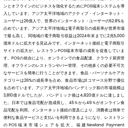
ンとオフラインのビジネスを強化するためにPOS端末システムを導
入しています。アジア太平洋地域のアクティブ・インターネット・
ユーザーは26億人で、世界のインターネット・ユーザーの52.8%を
占めています。アジア太平洋地域は電子商取引の成長率が世界市場
で最も高く、同地域の電子商取引収益は2024年末までに2兆5,000
億米ドルに拡大する見込みです。インターネット接続と電子商取引
サイトの拡大が、レストランPOS端末市場の成長を促進していま
す。POSの統合により、オンラインでの食品配達、クラウド厨房管
理、オフラインのレストランやバー管理、その他多くの必要不可欠
なサービスを簡単に行うことができます。食品・パーソナルケアカ
テゴリーは26%の成長率を占め、食品市場はEコマース分野で優位
を占めています。アジア太平洋地域のパンデミック前の市場規模は
3,810億ドルでしたが、パンデミック後は4,820億ドルに達しまし
た。日本では食品宅配が急成長し、45％から49％がオンライン食
品宅配を利用。インターネット接続の普及により、消費者は簡単で
便利な食品サービスと支払いを利用できるようになり、レストラン
のPOS端末市場シェアを拡大。福建Newland Payment