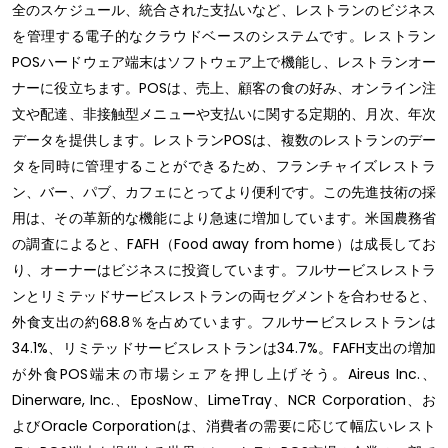
全のスケジュール、統合された支払いなど、レストランのビジネス
を管理する電子的なクラウドベースのシステムです。レストラン
POSハードウェア端末はソフトウェア上で機能し、レストランオー
ナーに役立ちます。POSは、売上、顧客の食の好み、オンライン注
文や配達、非接触型メニューや支払いに関する定期的、月次、年次
データを提供します。レストランPOSは、複数のレストランのデー
タを同時に管理することができるため、フランチャイズレストラ
ン、バー、パブ、カフェにとってより便利です。この先進技術の採
用は、その革新的な機能により急速に増加しています。米国農務省
の調査によると、FAFH（Food away from home）は成長してお
り、オーナーはビジネスに投資しています。フルサービスレストラ
ンとリミテッドサービスレストランの両セグメントを合わせると、
外食支出の約68.8％を占めています。フルサービスレストランは
34.1%、リミテッドサービスレストランは34.7%。FAFH支出の増加
が外食POS端末の市場シェアを押し上げそう。Aireus Inc.、
Dinerware, Inc.、EposNow、LimeTray、NCR Corporation、お
よびOracle Corporationは、消費者の需要に応じて幅広いレスト