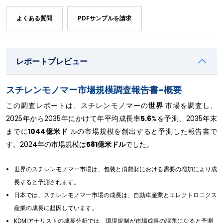
よくある質問
PDFサンプルを請求
レポートプレビュー
スチレンモノマー市場規模調査報告書-概要
この調査レポートは、スチレンモノマーの
世界
市場を調査し、
2025年から2035年にかけて年平均成長率
5.6
%を予測、2035年末
までに
1044億米ド
ルの市場規模を創出すると予測した報告書で
す。2024年の市場規模は
581億米ドル
でした。
世界のスチレンモノマー市場は、包装と消費財における需要の増加により成
長すると予測されます。
日本では、スチレンモノマー市場の成長は、自動車産業とエレクトロニクス
産業の成長に起因しています。
KDMIアナリストの成長分析では、環境規制が市場成長の課題になると予測