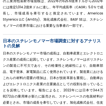
の工業用包装材市場規模は、2022年の625.6億米ドルから2032年
には推定1,014.2億米ドルに達し、年平均成長率（CAGR）5.0％で成
長し、市場成長を牽引すると推定されています。Americas
Styrenics LLC (AmSty)、旭化成株式会社、BASF SEは、スチレン
モノマーの世界市場における重要な当事者の一部です。
日本のスチレンモノマー市場調査に対するアナリス
トの見解
日本のスチレンモノマー市場の成長は、自動車産業とエレクトロニ
クス産業の成長に起因しています。スチレンモノマーはポリスチレ
ンの製造に不可欠であり、その軽量性と絶縁性により、自動車部
品、電子筐体、家電製品に広く使用されています。製造業における
これらの材料の需要の増加は、日本が技術革新を重視し、自動車お
よびエレクトロニクス産業の主要拠点としての役割を担っているこ
とを反映しています。報告によると、2022年には日本で344万
8272台の乗用車が新たに販売され、スチレンベースの包装材料が
必要とされ、市場の成長を牽引しています。旭化成株式会社、住友