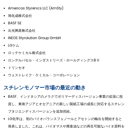
Americas Styrenics LLC (AmSty)
旭化成株式会社
BASF SE
出光興産株式会社
INEOS Styrolution Group GmbH
LGケム
ロッテケミカル株式会社
ロンデルバセル・インダストリーズ・ホールディングスB.V.
トリンセオ
ウェストレイク・ケミカル・コーポレーション
スチレンモノマー市場の最近の動き
BASF、インドネシアのメラクでポリマーディスパージョン事業の拡張に投
資し、東南アジアとオセアニアの新しい製紙工場の成長に対応するスチレン
ブタジエンディスパージョンを追加供給。
LG化学は、初のバイオバランスフェノールとアセトンの輸出を開始すると
発表しました。これは、バイオマスや廃食油などの再生可能なバイオ原料を