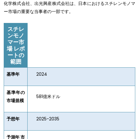
化学株式会社、出光興産株式会社は、日本におけるスチレンモノマ
ー市場の重要な当事者の一部です。
スチレ
ンモノ
マー市
場
レポ
ートの
範囲
基準年
2024
基準年の
581億米ドル
市場規模
予想年
2025-2035
予測年 市