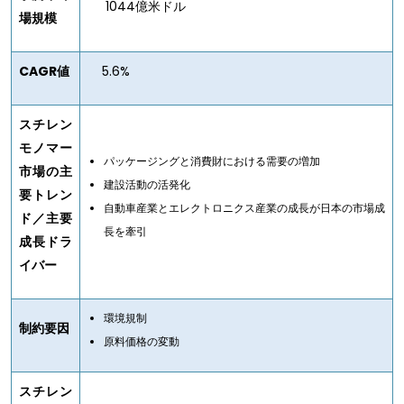
1044億米ドル
場規模
CAGR値
5.6%
スチレン
モノマー
パッケージングと消費財における需要の増加
市場の主
建設活動の活発化
要トレン
自動車産業とエレクトロニクス産業の成長が日本の市場成
ド／主要
長を牽引
成長ドラ
イバー
環境規制
制約要因
原料価格の変動
スチレン