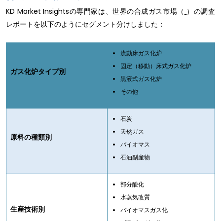
KD Market Insightsの専門家は、世界の合成ガス市場（
）の調査
レポートを以下のようにセグメント分けしました：
流動床ガス化炉
固定（移動）床式ガス化炉
ガス化炉タイプ別
黒液式ガス化炉
その他
石炭
天然ガス
原料の種類別
バイオマス
石油副産物
部分酸化
水蒸気改質
生産技術別
バイオマスガス化