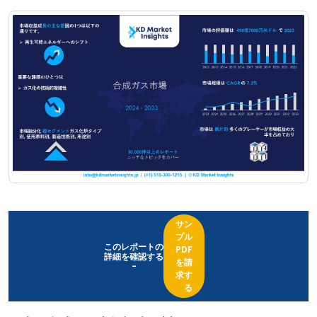
サン
プル
このレポートの
PDF
詳細を確認する
を請
-
求す
る