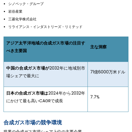
シノペック・グループ
岩谷産業
三菱化学株式会社
リライアンス・インダストリーズ・リミテッド
アジア太平洋地域の合成ガス市場の注目す
主な洞察
べき主要国
中国の合成ガス市場が
2032年に地域別市
71億6000万米ドル
場シェアで最大に
日本の合成ガス市場は
2024年から2032年
7.7%
にかけて最も高いCAGRで成長
合成ガス市場の競争環境
世界の合成ガス市場シェア上位の主要企業