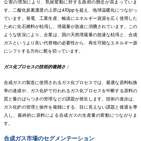
公害の増加により、気候変動に対する政府の懸念が高まっていま
す。二酸化炭素濃度の上昇は410ppを超え、地球温暖化につながっ
ています。発電、工業生産、輸送にエネルギー資源を広く使用した
ために化石燃料が枯渇し、埋蔵量が急速に消費されています。この
ような状況により、企業は、国の天然埋蔵量の急速な枯渇と、合成
ガスというより良い代替物の必要性から、再生可能なエネルギー源
にシフトする方向に舵を切っています。
ガス化プロセスの技術的複雑さ：
合成ガスの製造に使用されるガス化プロセスでは、最適な原料転換
率の達成や、ガス化炉で行われるガス化プロセスを中断する原料の
質と量のばらつきの管理などの課題が発生します。技術の進歩は、
ガス化炉の管理と操作を複雑にする、目に見えない課題と後退を導
入し、最終的に原料による合成ガスの生産量の変動につながりま
す。
合成ガス市場のセグメンテーション