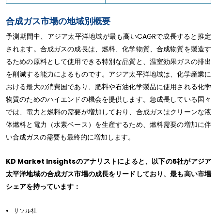
合成ガス市場の地域別概要
予測期間中、アジア太平洋地域が最も高いCAGRで成長すると推定
されます。合成ガスの成長は、燃料、化学物質、合成物質を製造す
るための原料として使用できる特別な品質と、温室効果ガスの排出
を削減する能力によるものです。アジア太平洋地域は、化学産業に
おける最大の消費国であり、肥料や石油化学製品に使用される化学
物質のためのハイエンドの機会を提供します。急成長している国々
では、電力と燃料の需要が増加しており、合成ガスはクリーンな液
体燃料と電力（水素ベース）を生産するため、燃料需要の増加に伴
い合成ガスの需要も最終的に増加します。
KD Market Insightsのアナリストによると、以下の5社がアジア
太平洋地域の合成ガス市場の成長をリードしており、最も高い市場
シェアを持っています：
サソル社