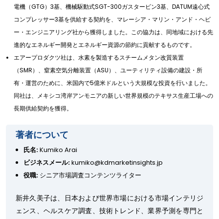
電機（GTG）3基、機械駆動式SGT-300ガスタービン3基、DATUM遠心式
コンプレッサー3基を供給する契約を、マレーシア・マリン・アンド・ヘビ
ー・エンジニアリング社から獲得しました。この協力は、同地域における先
進的なエネルギー開発とエネルギー資源の節約に貢献するものです。
エアープロダクツ社は、水素を製造するスチームメタン改質装置
（SMR）、窒素空気分離装置（ASU）、ユーティリティ設備の建設・所
有・運営のために、米国内で5億米ドルという大規模な投資を行いました。
同社は、メキシコ湾岸アンモニアの新しい世界規模のテキサス生産工場への
長期供給契約を獲得。
著者について
氏名:
Kumiko Arai
ビジネスメール:
kumiko@kdmarketinsights.jp
役職:
シニア市場調査コンテンツライター
新井久美子は、日本および世界市場における市場インテリジ
ェンス、ヘルスケア調査、技術トレンド、業界予測を専門と