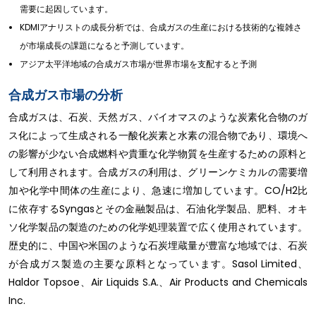
需要に起因しています。
KDMIアナリストの成長分析では、合成ガスの生産における技術的な複雑さ
が市場成長の課題になると予測しています。
アジア太平洋地域の合成ガス市場が世界市場を支配すると予測
合成ガス市場の分析
合成ガスは、石炭、天然ガス、バイオマスのような炭素化合物のガ
ス化によって生成される一酸化炭素と水素の混合物であり、環境へ
の影響が少ない合成燃料や貴重な化学物質を生産するための原料と
して利用されます。合成ガスの利用は、グリーンケミカルの需要増
加や化学中間体の生産により、急速に増加しています。CO/H2比
に依存するSyngasとその金融製品は、石油化学製品、肥料、オキ
ソ化学製品の製造のための化学処理装置で広く使用されています。
歴史的に、中国や米国のような石炭埋蔵量が豊富な地域では、石炭
が合成ガス製造の主要な原料となっています。Sasol Limited、
Haldor Topsoe、Air Liquids S.A.、Air Products and Chemicals
Inc.