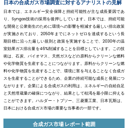
日本の合成ガス市場調査に対するアナリストの見解
日本では、エネルギー安全保障と持続可能性が主な成長要因であ
り、Syngas技術の採用を後押ししています。日本では、持続可能
な開発と公衆衛生のために環境への影響を軽減する厳しい排出政策
が実施されており、2050年までにネットゼロを達成するという長
期目標に沿った厳しい規則と政策を実施することで、2030年の温
室効果ガス排出量を46%削減することを目標としています。この技
術は、石炭、バイオマス、天然ガスなどの原料からクリーンな燃料
や化学物質を生産することにつながります。原料からクリーンな燃
料や化学物質を生産することで、環境に害を与えることなく合成ガ
スを生産することができるため、企業の持続可能な成長と発展につ
ながります。企業による合成ガスの利用は、エネルギーの自給自足
と天然埋蔵量の確保につながり、結果として枯渇を最小限に抑える
ことができます。ハルダー・トプソー、三菱重工業、日本瓦斯は、
日本における合成ガス市場の重要な当事者の一部です。
合成ガス市場 レポート範囲