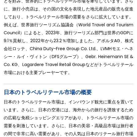
とを好み、世界的にトラベルリテール市場を牽引しています。さら
に、旅行小売店は、その国の文化を表現した地元産品の販売も促進
しており、トラベルリテール市場の需要をさらに拡大しています。
例えば、世界旅行ツーリズム協議会（World Travel and Tourism
Council）によると、2023年、旅行ツーリズム部門は世界のGDPに
9.1％貢献し、2022年から23.2％増加しました。アボルタAG、株式
会社ロッテ、China Duty-Free Group Co. Ltd.、LVMHモエ・ヘネ
シー・ルイ・ヴィトン（DFSグループ）、Gebr. Heinemann SE &
Co. KG、Lagardere Travel Retail Groupなどがトラベルリテール
市場における主要プレーヤーです。
日本のトラベルリテール市場の概要
日本のトラベルリテール市場は、インバウンド観光に重点を置いて
います。さらに、日本の空港には、海外からの旅行を誘致するため
の広範な免税ショッピングエリアがあり、トラベルリテール市場の
需要を刺激しています。さらに、日本の美容・高級品市場は旅行者
の間で非常に高い需要があり、その人気は日本のリテール旅行市場