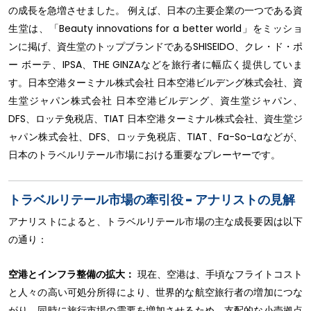
の成長を急増させました。 例えば、日本の主要企業の一つである資
生堂は、「Beauty innovations for a better world」をミッショ
ンに掲げ、資生堂のトップブランドであるSHISEIDO、クレ・ド・ポ
ー ボーテ、IPSA、THE GINZAなどを旅行者に幅広く提供していま
す。日本空港ターミナル株式会社 日本空港ビルデング株式会社、資
生堂ジャパン株式会社 日本空港ビルデング、資生堂ジャパン、
DFS、ロッテ免税店、TIAT 日本空港ターミナル株式会社、資生堂ジ
ャパン株式会社、DFS、ロッテ免税店、TIAT、Fa-So-Laなどが、
日本のトラベルリテール市場における重要なプレーヤーです。
トラベルリテール市場の牽引役 - アナリストの見解
アナリストによると、トラベルリテール市場の主な成長要因は以下
の通り：
空港とインフラ整備の拡大：
現在、空港は、手頃なフライトコスト
と人々の高い可処分所得により、世界的な航空旅行者の増加につな
がり、同時に旅行市場の需要を増加させるため、支配的な小売拠点