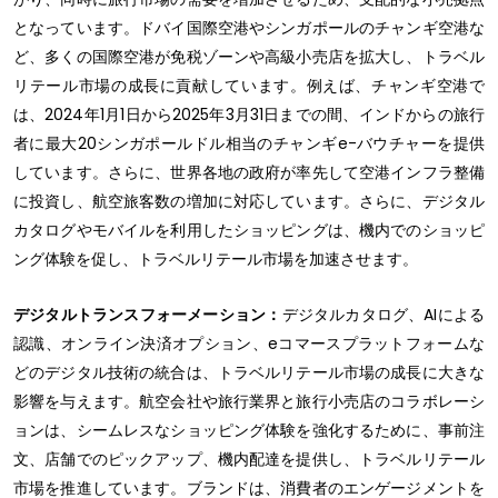
となっています。ドバイ国際空港やシンガポールのチャンギ空港な
ど、多くの国際空港が免税ゾーンや高級小売店を拡大し、トラベル
リテール市場の成長に貢献しています。例えば、チャンギ空港で
は、2024年1月1日から2025年3月31日までの間、インドからの旅行
者に最大20シンガポールドル相当のチャンギe-バウチャーを提供
しています。さらに、世界各地の政府が率先して空港インフラ整備
に投資し、航空旅客数の増加に対応しています。さらに、デジタル
カタログやモバイルを利用したショッピングは、機内でのショッピ
ング体験を促し、トラベルリテール市場を加速させます。
デジタルトランスフォーメーション：
デジタルカタログ、AIによる
認識、オンライン決済オプション、eコマースプラットフォームな
どのデジタル技術の統合は、トラベルリテール市場の成長に大きな
影響を与えます。航空会社や旅行業界と旅行小売店のコラボレーシ
ョンは、シームレスなショッピング体験を強化するために、事前注
文、店舗でのピックアップ、機内配達を提供し、トラベルリテール
市場を推進しています。ブランドは、消費者のエンゲージメントを