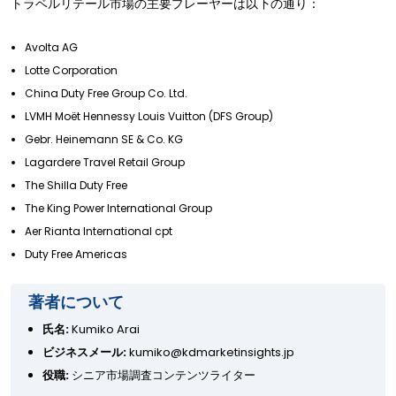
トラベルリテール市場の主要プレーヤーは以下の通り：
Avolta AG
Lotte Corporation
China Duty Free Group Co. Ltd.
LVMH Moët Hennessy Louis Vuitton (DFS Group)
Gebr. Heinemann SE & Co. KG
Lagardere Travel Retail Group
The Shilla Duty Free
The King Power International Group
Aer Rianta International cpt
Duty Free Americas
著者について
氏名:
Kumiko Arai
ビジネスメール:
kumiko@kdmarketinsights.jp
役職:
シニア市場調査コンテンツライター