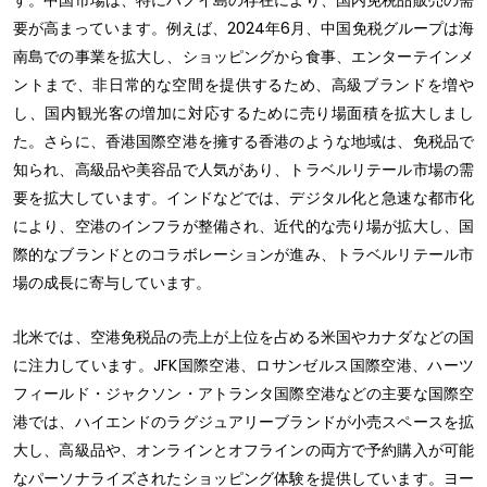
す。中国市場は、特にハノイ島の存在により、国内免税品販売の需
要が高まっています。例えば、2024年6月、中国免税グループは海
南島での事業を拡大し、ショッピングから食事、エンターテインメ
ントまで、非日常的な空間を提供するため、高級ブランドを増や
し、国内観光客の増加に対応するために売り場面積を拡大しまし
た。さらに、香港国際空港を擁する香港のような地域は、免税品で
知られ、高級品や美容品で人気があり、トラベルリテール市場の需
要を拡大しています。インドなどでは、デジタル化と急速な都市化
により、空港のインフラが整備され、近代的な売り場が拡大し、国
際的なブランドとのコラボレーションが進み、トラベルリテール市
場の成長に寄与しています。
北米では、空港免税品の売上が上位を占める米国やカナダなどの国
に注力しています。JFK国際空港、ロサンゼルス国際空港、ハーツ
フィールド・ジャクソン・アトランタ国際空港などの主要な国際空
港では、ハイエンドのラグジュアリーブランドが小売スペースを拡
大し、高級品や、オンラインとオフラインの両方で予約購入が可能
なパーソナライズされたショッピング体験を提供しています。ヨー