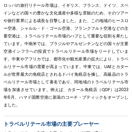
ロッパの旅行リテール市場は、イギリス、フランス、ドイツ、スペ
インなどの国々の豊かな文化遺産や多様な景観のため、そのツアー
や旅行業界による成長を目撃しました。また、この地域のヒースロ
ー空港、シャルル・ド・ゴール空港、フランクフルト空港などの主
要空港は、トラベルリテール市場のハブとして重要な役割を果たし
ています。中南米では、ブラジルやアルゼンチンなどの国々が主要
空港インフラへの投資でトラベルリテール市場をリードしていま
す。中東やアフリカでは、都市化や観光産業の拡大により、トラベ
ルリテール市場の需要が高まっています。中東では、UAEとカター
ルが世界最大の免税店とされるドバイ免税店を擁し、高級品のトラ
ベルリテール市場として著名であり、同地域のトラベルリテール市
場を加速させています。例えば、カタール免税店（QDF）は2023
年6月、ハマド国際空港に新装のコーチ・ブティックをオープンし
ました。
トラベルリテール市場の主要プレーヤー