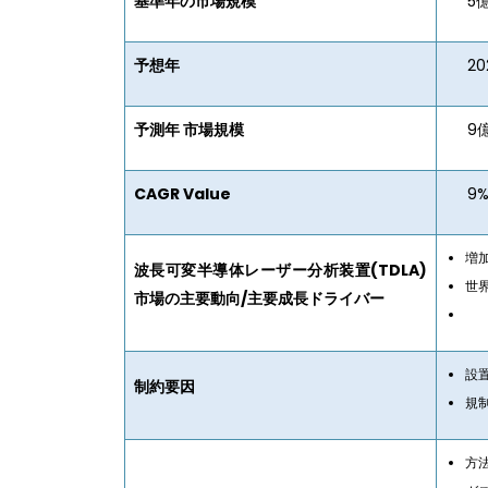
基準年の市場規模
5億
予想年
202
予測年 市場規模
9億
CAGR Value
9
増
波長可変半導体レーザー分析装置(TDLA)
世
市場の主要動向/主要成長ドライバー
設
制約要因
規
方