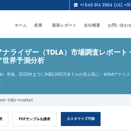
+1 646 814 3994 (US) +91
ホーム
産業
最新レポート
会社概要
お問い合わ
ライザー（TDLA）市場調査レポート - 
ア世界予測分析
）市場、2033年までに9億5,000万米ドルの売上高に - KDMIア
す。
zer-tdla-market
カスタマイズ可能
問
PDFサンプルを請求