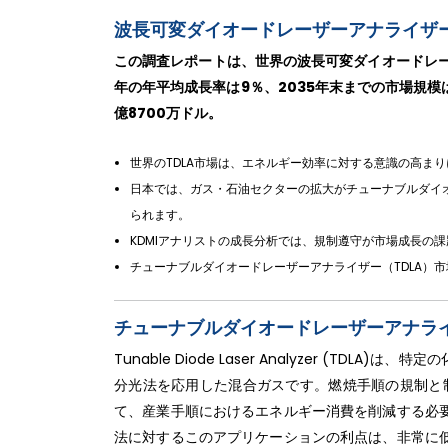
波長可変ダイオードレーザーアナライザー
この調査レポートは、世界の波長可変ダイオードレーザ
年の年平均成長率は9％、2035年末までの市場規模は
億8700万ドル。
世界のTDLA市場は、エネルギー効率に対する意識の高ま
日本では、ガス・石油セクターの拡大がチューナブルダイオ
られます。
KDMIアナリストの成長分析では、規制遵守が市場成長の
チューナブルダイオードレーザーアナライザー（TDLA）
チューナブルダイオードレーザーアナライ
Tunable Diode Laser Analyzer (
分光法を応用した混合ガスです。燃焼手順の規制と制
て、産業手順におけるエネルギー消費を削減する必
法に対するこのアプリケーションの利点は、非常に