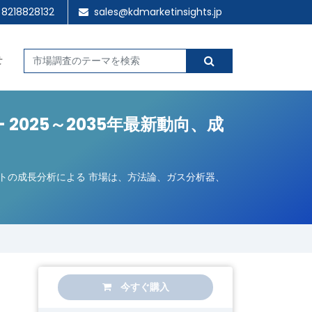
 8218828132
sales@kdmarketinsights.jp
せ
2025～2035年最新動向、成
ナリストの成長分析による 市場は、方法論、ガス分析器、
今すぐ購入