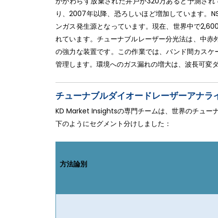
かかわらず放棄された井戸が320万あると予測され
り、2007年以降、恐ろしいほど増加しています。N
ンガス発生源となっています。現在、世界中で2,6
れています。チューナブルレーザー分光法は、中赤
の強力な装置です。この作業では、バンド間カスケ
管理します。環境へのガス漏れの増大は、波長可変ダイ
チューナブルダイオードレーザーアナライ
KD Market Insightsの専門チームは、世界
下のようにセグメント分けしました：
方法論別