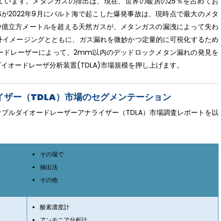
ています。メタンガスの排出は、現在、世界の暖房の25％を占めてお
Sが2022年9月にバルト海で起こした爆発事故は、現時点で最大のメタ
00億立方メートルを超える天然ガスが、メタンガスの漏洩によって失わ
外イメージングとともに、ガス漏れを微妙かつ定量的に可視化するため
ードレーザーによって、2mm以内のデッドロックメタン漏れの発見を
オードレーザ分析装置(TDLA)市場規模を押し上げます。
ザー（TDLA）市場のセグメンテーション
のチューナブルダイオードレーザーアナライザー（TDLA）市場調査レポートを以
その場で
抽出法
その他
酸素濃度計
アンモニア分析計