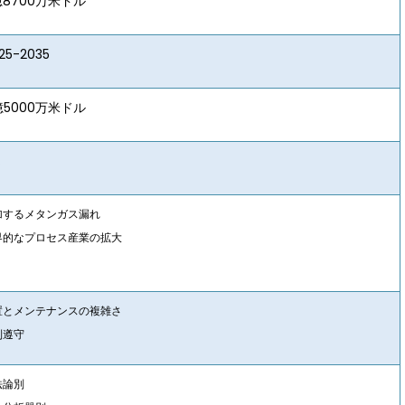
8700万米ドル
5-2035
5000万米ドル
%
加するメタンガス漏れ
界的なプロセス産業の拡大
置とメンテナンスの複雑さ
制遵守
法論別