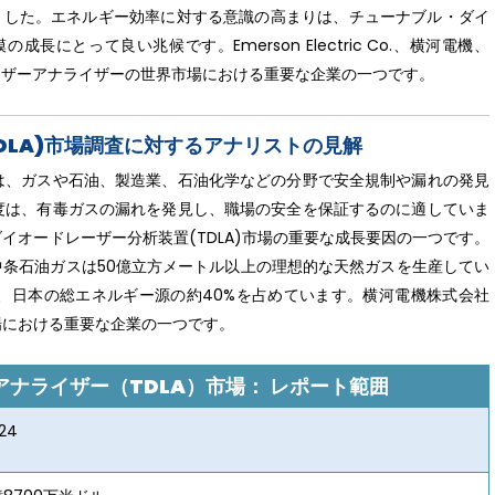
拡大しました。エネルギー効率に対する意識の高まりは、チューナブル・ダイ
長にとって良い兆候です。Emerson Electric Co.、横河電機、
ードレーザーアナライザーの世界市場における重要な企業の一つです。
DLA)市場調査に対するアナリストの見解
は、ガスや石油、製造業、石油化学などの分野で安全規制や漏れの発見
度は、有毒ガスの漏れを発見し、職場の安全を保証するのに適していま
イオードレーザー分析装置(TDLA)市場の重要な成長要因の一つです。
、中条石油ガスは50億立方メートル以上の理想的な天然ガスを生産してい
、日本の総エネルギー源の約40%を占めています。横河電機株式会社
場における重要な企業の一つです。
ナライザー（TDLA）市場：
レポート範囲
24