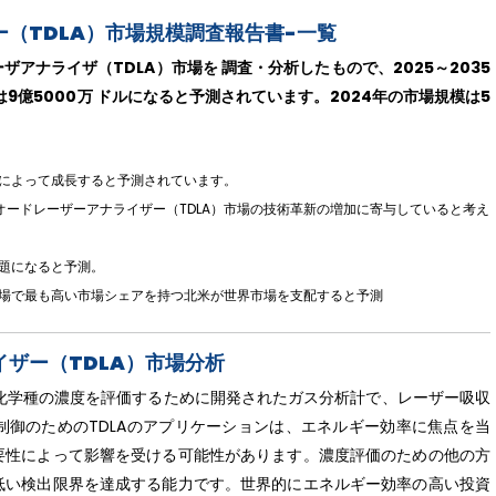
（TDLA）市場規模調査報告書-一覧
アナライザ（TDLA）市場を 調査・分析したもので、2025～2035
9億5000万 ドルになると予測されています。2024年の市場規模は5
りによって成長すると予測されています。
ードレーザーアナライザー（TDLA）市場の技術革新の増加に寄与していると考え
課題になると予測。
市場で最も高い市場シェアを持つ北米が世界市場を支配すると予測
ザー（TDLA）市場分析
TDLA)は、特定の化学種の濃度を評価するために開発されたガス分析計で、レーザー吸収
御のためのTDLAのアプリケーションは、エネルギー効率に焦点を当
要性によって影響を受ける可能性があります。濃度評価のための他の方
低い検出限界を達成する能力です。世界的にエネルギー効率の高い投資