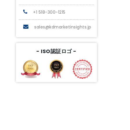
+1 518-300-1215
sales@kdmarketinsights.jp
- ISO認証ロゴ -