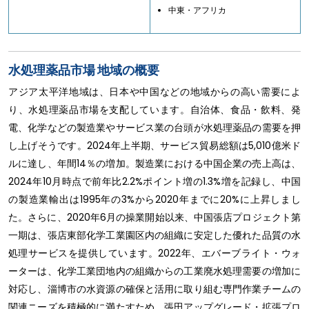
中東・アフリカ
水処理薬品市場 地域の概要
アジア太平洋地域は、日本や中国などの地域からの高い需要によ
り、水処理薬品市場を支配しています。自治体、食品・飲料、発
電、化学などの製造業やサービス業の台頭が水処理薬品の需要を押
し上げそうです。2024年上半期、サービス貿易総額は5,010億米ド
ルに達し、年間14％の増加。製造業における中国企業の売上高は、
2024年10月時点で前年比2.2%ポイント増の1.3%増を記録し、中国
の製造業輸出は1995年の3%から2020年までに20%に上昇しまし
た。さらに、2020年6月の操業開始以来、中国張店プロジェクト第
一期は、張店東部化学工業園区内の組織に安定した優れた品質の水
処理サービスを提供しています。2022年、エバーブライト・ウォ
ーターは、化学工業団地内の組織からの工業廃水処理需要の増加に
対応し、淄博市の水資源の確保と活用に取り組む専門作業チームの
関連ニーズを積極的に満たすため、張田アップグレード・拡張プロ