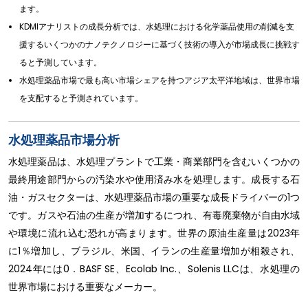
ます。
KDMIアナリストの成長分析では、水処理における化学薬品使用の削減を支
援するいくつかのナノテクノロジーに基づく技術の導入が市場成長に挑戦す
ると予測しています。
水処理薬品市場で最も高い市場シェアを持つアジア太平洋地域は、世界市場
を支配すると予測されています。
水処理薬品市場分析
水処理薬品は、水処理プラントで工業・商業部門を含むいくつかの
最終用途部門からの汚染水や使用済み水を処理します。成長する石
油・ガスセクターは、水処理薬品市場の重要な成長ドライバーの1つ
です。ガスや石油の生産が増加するにつれ、有毒廃棄物が自由水域
や環境に流れ込む恐れが高まります。世界の原油生産量は2023年
に1％増加し、ブラジル、米国、イランの生産量増加が相殺され、
2024年には0．BASF SE、Ecolab Inc.、Solenis LLCは、水処理の
世界市場における重要なメーカー。