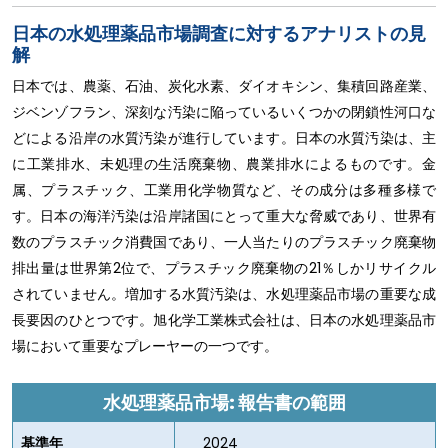
日本の水処理薬品市場調査に対するアナリストの見
解
日本では、農薬、石油、炭化水素、ダイオキシン、集積回路産業、
ジベンゾフラン、深刻な汚染に陥っているいくつかの閉鎖性河口な
どによる沿岸の水質汚染が進行しています。日本の水質汚染は、主
に工業排水、未処理の生活廃棄物、農業排水によるものです。金
属、プラスチック、工業用化学物質など、その成分は多種多様で
す。日本の海洋汚染は沿岸諸国にとって重大な脅威であり、世界有
数のプラスチック消費国であり、一人当たりのプラスチック廃棄物
排出量は世界第2位で、プラスチック廃棄物の21％しかリサイクル
されていません。増加する水質汚染は、水処理薬品市場の重要な成
長要因のひとつです。旭化学工業株式会社は、日本の水処理薬品市
場において重要なプレーヤーの一つです。
水処理薬品市場: 報告書の範囲
基準年
2024