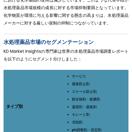
における化学薬品の使用は減少しています。このような代替手段が
水処理薬品市場規模の成長に対する市場抑制要因となっています。
化学物質が環境に与える影響に関する懸念の高まりは、水処理薬品
メーカーに対する厳しい規制の抑制につながっています。
水処理薬品市場のセグメンテーション
KD Market Insightsの専門家は世界の水処理薬品市場調査レポート
を以下のようにセグメント分けしました：
サービス
腐食防止剤
スケール防止剤
殺生物剤・殺菌剤
タイプ別
凝固剤・凝集剤
キレート剤
消泡剤
ph調整剤・安定剤