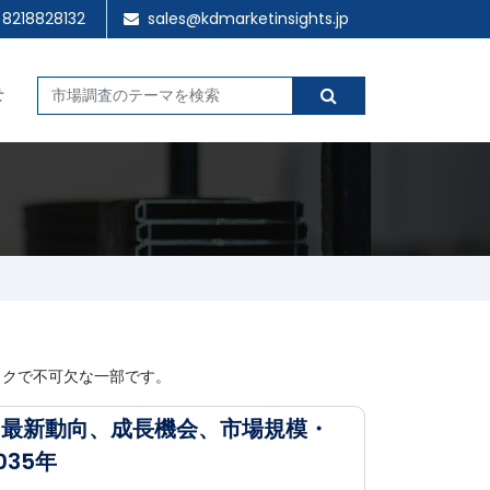
 8218828132
sales@kdmarketinsights.jp
せ
ックで不可欠な一部です。
-最新動向、成長機会、市場規模・
035年