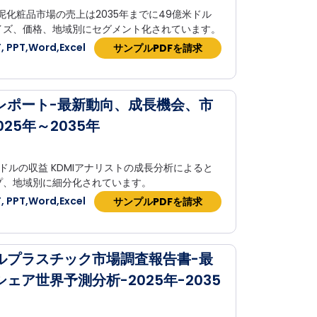
泥化粧品市場の売上は2035年までに49億米ドル
イズ、価格、地域別にセグメント化されています。
 PPT,Word,Excel
サンプルPDFを請求
レポート-最新動向、成長機会、市
25年～2035年
ドルの収益 KDMIアナリストの成長分析によると
プ、地域別に細分化されています。
 PPT,Word,Excel
サンプルPDFを請求
ルプラスチック市場調査報告書-最
ア世界予測分析-2025年-2035