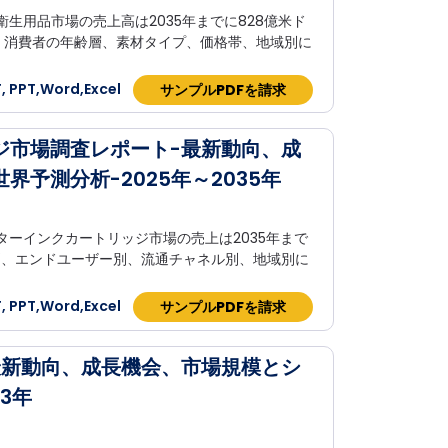
衛生用品市場の売上高は2035年までに828億米ド
、消費者の年齢層、素材タイプ、価格帯、地域別に
 PPT,Word,Excel
サンプルPDFを請求
ジ市場調査レポート-最新動向、成
予測分析-2025年～2035年
ターインクカートリッジ市場の売上は2035年まで
別、エンドユーザー別、流通チャネル別、地域別に
 PPT,Word,Excel
サンプルPDFを請求
最新動向、成長機会、市場規模とシ
3年