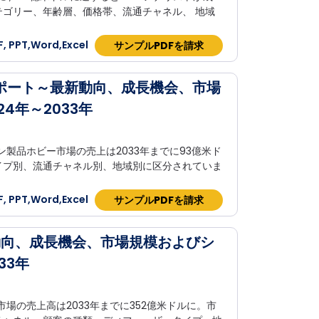
ゴリー、年齢層、価格帯、流通チャネル、 地域
 PPT,Word,Excel
サンプルPDFを請求
ポート～最新動向、成長機会、市場
4年～2033年
ン製品ホビー市場の売上は2033年までに93億米ド
イプ別、流通チャネル別、地域別に区分されていま
 PPT,Word,Excel
サンプルPDFを請求
動向、成長機会、市場規模およびシ
33年
市場の売上高は2033年までに352億米ドルに。市