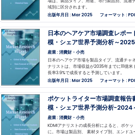
場は、製品タイプ、用途、専門製品別、流通
域別に区分されます。
出版年月日 : Mar 2025
フォーマット : PDF,
日本のヘアケア市場調査レポー
模・シェア世界予測分析～2025
産業 : 消費財・小売
日本のヘアケア市場を製品タイプ、流通チャネ
ナリストは、市場収益が2035年までに111億米
長率3.9%で成長すると予測しています。
出版年月日 : Mar 2025
フォーマット : PDF,
ポケットライター市場調査報告
模・シェア世界予測分析-2024～
産業 : 消費財・小売
KDMIアナリストの成長分析によると、ポケッ
に。市場は製品別、 素材タイプ別、エンドユ